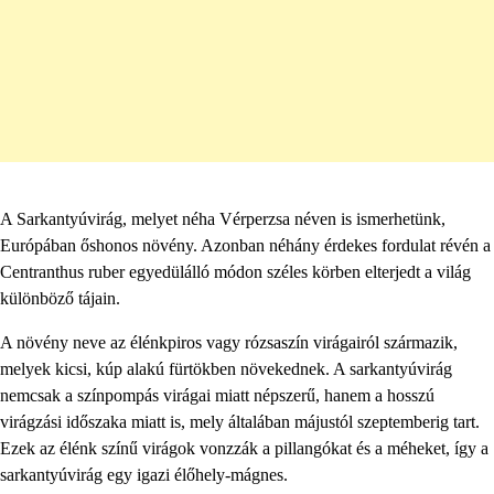
A Sarkantyúvirág, melyet néha Vérperzsa néven is ismerhetünk,
Európában őshonos növény. Azonban néhány érdekes fordulat révén a
Centranthus ruber egyedülálló módon széles körben elterjedt a világ
különböző tájain.
A növény neve az élénkpiros vagy rózsaszín virágairól származik,
melyek kicsi, kúp alakú fürtökben növekednek. A sarkantyúvirág
nemcsak a színpompás virágai miatt népszerű, hanem a hosszú
virágzási időszaka miatt is, mely általában májustól szeptemberig tart.
Ezek az élénk színű virágok vonzzák a pillangókat és a méheket, így a
sarkantyúvirág egy igazi élőhely-mágnes.