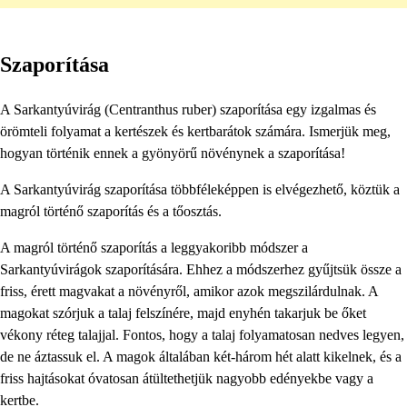
Szaporítása
A Sarkantyúvirág (Centranthus ruber) szaporítása egy izgalmas és
örömteli folyamat a kertészek és kertbarátok számára. Ismerjük meg,
hogyan történik ennek a gyönyörű növénynek a szaporítása!
A Sarkantyúvirág szaporítása többféleképpen is elvégezhető, köztük a
magról történő szaporítás és a tőosztás.
A magról történő szaporítás a leggyakoribb módszer a
Sarkantyúvirágok szaporítására. Ehhez a módszerhez gyűjtsük össze a
friss, érett magvakat a növényről, amikor azok megszilárdulnak. A
magokat szórjuk a talaj felszínére, majd enyhén takarjuk be őket
vékony réteg talajjal. Fontos, hogy a talaj folyamatosan nedves legyen,
de ne áztassuk el. A magok általában két-három hét alatt kikelnek, és a
friss hajtásokat óvatosan átültethetjük nagyobb edényekbe vagy a
kertbe.