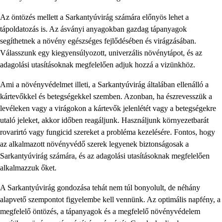
Az öntözés mellett a Sarkantyúvirág számára előnyös lehet a
tápoldatozás is. Az ásványi anyagokban gazdag tápanyagok
segíthetnek a növény egészséges fejlődésében és virágzásában.
Válasszunk egy kiegyensúlyozott, univerzális növénytápot, és az
adagolási utasításoknak megfelelően adjuk hozzá a vizünkhöz.
Ami a növényvédelmet illeti, a Sarkantyúvirág általában ellenálló a
kártevőkkel és betegségekkel szemben. Azonban, ha észrevesszük a
levéleken vagy a virágokon a kártevők jelenlétét vagy a betegségekre
utaló jeleket, akkor időben reagáljunk. Használjunk környezetbarát
rovarirtó vagy fungicid szereket a probléma kezelésére. Fontos, hogy
az alkalmazott növényvédő szerek legyenek biztonságosak a
Sarkantyúvirág számára, és az adagolási utasításoknak megfelelően
alkalmazzuk őket.
A Sarkantyúvirág gondozása tehát nem túl bonyolult, de néhány
alapvető szempontot figyelembe kell vennünk. Az optimális napfény, a
megfelelő öntözés, a tápanyagok és a megfelelő növényvédelem