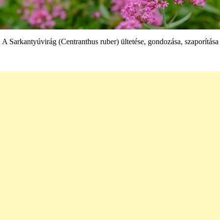
A Sarkantyúvirág (Centranthus ruber) ültetése, gondozása, szaporítása