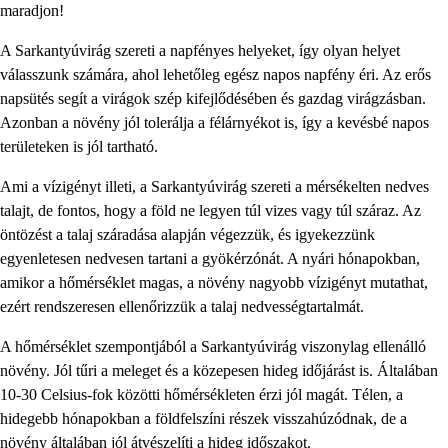
maradjon!
A Sarkantyúvirág szereti a napfényes helyeket, így olyan helyet
válasszunk számára, ahol lehetőleg egész napos napfény éri. Az erős
napsütés segít a virágok szép kifejlődésében és gazdag virágzásban.
Azonban a növény jól tolerálja a félárnyékot is, így a kevésbé napos
területeken is jól tartható.
Ami a vízigényt illeti, a Sarkantyúvirág szereti a mérsékelten nedves
talajt, de fontos, hogy a föld ne legyen túl vizes vagy túl száraz. Az
öntözést a talaj száradása alapján végezzük, és igyekezzünk
egyenletesen nedvesen tartani a gyökérzónát. A nyári hónapokban,
amikor a hőmérséklet magas, a növény nagyobb vízigényt mutathat,
ezért rendszeresen ellenőrizzük a talaj nedvességtartalmát.
A hőmérséklet szempontjából a Sarkantyúvirág viszonylag ellenálló
növény. Jól tűri a meleget és a közepesen hideg időjárást is. Általában
10-30 Celsius-fok közötti hőmérsékleten érzi jól magát. Télen, a
hidegebb hónapokban a földfelszíni részek visszahúzódnak, de a
növény általában jól átvészelíti a hideg időszakot.