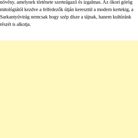
növény, amelynek története szerteágazó és izgalmas. Az ókori görög
mitológiától kezdve a felfedezők útján keresztül a modern kertekig, a
Sarkantyúvirág nemcsak hogy szép dísze a tájnak, hanem kultúránk
részét is alkotja.