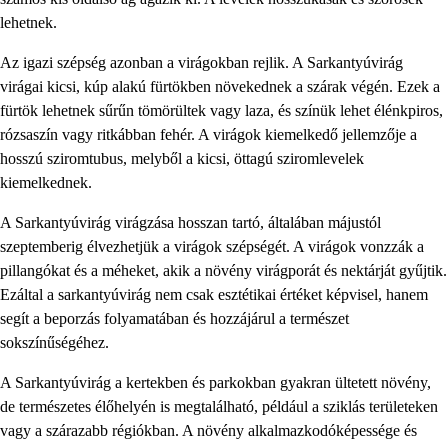
lehetnek.
Az igazi szépség azonban a virágokban rejlik. A Sarkantyúvirág
virágai kicsi, kúp alakú fürtökben növekednek a szárak végén. Ezek a
fürtök lehetnek sűrűn tömörültek vagy laza, és színük lehet élénkpiros,
rózsaszín vagy ritkábban fehér. A virágok kiemelkedő jellemzője a
hosszú sziromtubus, melyből a kicsi, öttagú sziromlevelek
kiemelkednek.
A Sarkantyúvirág virágzása hosszan tartó, általában májustól
szeptemberig élvezhetjük a virágok szépségét. A virágok vonzzák a
pillangókat és a méheket, akik a növény virágporát és nektárját gyűjtik.
Ezáltal a sarkantyúvirág nem csak esztétikai értéket képvisel, hanem
segít a beporzás folyamatában és hozzájárul a természet
sokszínűségéhez.
A Sarkantyúvirág a kertekben és parkokban gyakran ültetett növény,
de természetes élőhelyén is megtalálható, például a sziklás területeken
vagy a szárazabb régiókban. A növény alkalmazkodóképessége és