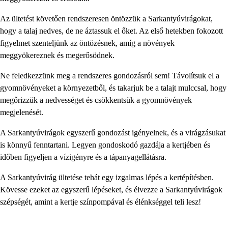
Az ültetést követően rendszeresen öntözzük a Sarkantyúvirágokat,
hogy a talaj nedves, de ne áztassuk el őket. Az első hetekben fokozott
figyelmet szenteljünk az öntözésnek, amíg a növények
meggyökereznek és megerősödnek.
Ne feledkezzünk meg a rendszeres gondozásról sem! Távolítsuk el a
gyomnövényeket a környezetből, és takarjuk be a talajt mulccsal, hogy
megőrizzük a nedvességet és csökkentsük a gyomnövények
megjelenését.
A Sarkantyúvirágok egyszerű gondozást igényelnek, és a virágzásukat
is könnyű fenntartani. Legyen gondoskodó gazdája a kertjében és
időben figyeljen a vízigényre és a tápanyagellátásra.
A Sarkantyúvirág ültetése tehát egy izgalmas lépés a kertépítésben.
Kövesse ezeket az egyszerű lépéseket, és élvezze a Sarkantyúvirágok
szépségét, amint a kertje színpompával és élénkséggel teli lesz!