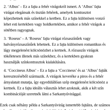
‘Albus’ – Ez a fajta a fehér virágokról ismert. A ‘Albus’ fajta
virágai elegánsak és tisztán fehérek, amelyek kontrasztot
képezhetnek más színekkel a kertben. Ez a fajta különösen vonzó
lehet esti kertekben vagy holdkertekben, amikor a fehér virágok a
sötétben ragyognak.
‘Roseus’ – A ‘Roseus’ fajta virágai rózsaszínűek vagy
halványrózsaszínűek lehetnek. Ez a fajta különösen romantikus és
lágy megjelenést kölcsönözhet a kertnek. A rózsaszín virágok
tökéletesen illenek más színekhez, és a kertekben gyakran
használják színkontrasztok kialakítására.
‘Coccineus Albus’ – Ez a fajta a ‘Coccineus’ és az ‘Albus’ fajták
keresztezéséből származik. A virágok keveréke a piros és a fehér
árnyalatait mutatja, így egyedülállóan szép megjelenést kölcsönöz a
kertnek. Ez a fajta ideális választás lehet azoknak, akik a két szín
kombinációját szeretnék látni a Sarkantyúvirággal.
Ezek csak néhány példa a Sarkantyúvirág ismertebb fajtáira, de számos