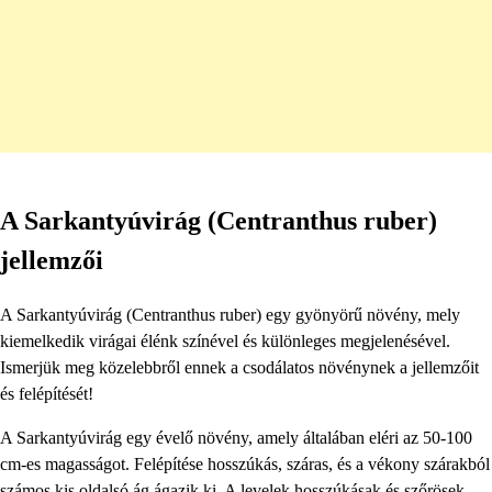
A Sarkantyúvirág (Centranthus ruber)
jellemzői
A Sarkantyúvirág (Centranthus ruber) egy gyönyörű növény, mely
kiemelkedik virágai élénk színével és különleges megjelenésével.
Ismerjük meg közelebbről ennek a csodálatos növénynek a jellemzőit
és felépítését!
A Sarkantyúvirág egy évelő növény, amely általában eléri az 50-100
cm-es magasságot. Felépítése hosszúkás, száras, és a vékony szárakból
számos kis oldalsó ág ágazik ki. A levelek hosszúkásak és szőrösek