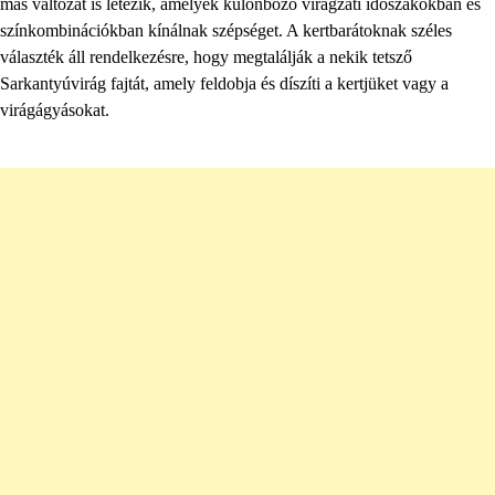
más változat is létezik, amelyek különböző virágzati időszakokban és
színkombinációkban kínálnak szépséget. A kertbarátoknak széles
választék áll rendelkezésre, hogy megtalálják a nekik tetsző
Sarkantyúvirág fajtát, amely feldobja és díszíti a kertjüket vagy a
virágágyásokat.