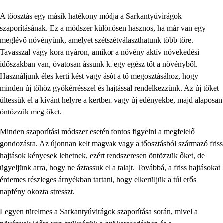
A tőosztás egy másik hatékony módja a Sarkantyúvirágok
szaporításának. Ez a módszer különösen hasznos, ha már van egy
meglévő növényünk, amelyet szétszétválaszthatunk több tőre.
Tavasszal vagy kora nyáron, amikor a növény aktív növekedési
időszakban van, óvatosan ássunk ki egy egész tőt a növényből.
Használjunk éles kerti kést vagy ásót a tő megosztásához, hogy
minden új tőhöz gyökérrésszel és hajtással rendelkezzünk. Az új tőket
ültessük el a kívánt helyre a kertben vagy új edényekbe, majd alaposan
öntözzük meg őket.
Minden szaporítási módszer esetén fontos figyelni a megfelelő
gondozásra. Az újonnan kelt magvak vagy a tőosztásból származó friss
hajtások kényesek lehetnek, ezért rendszeresen öntözzük őket, de
ügyeljünk arra, hogy ne áztassuk el a talajt. Továbbá, a friss hajtásokat
érdemes részleges árnyékban tartani, hogy elkerüljük a túl erős
napfény okozta stresszt.
Legyen türelmes a Sarkantyúvirágok szaporítása során, mivel a