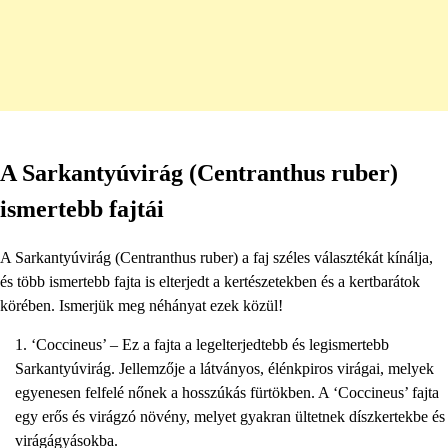
A Sarkantyúvirág (Centranthus ruber)
ismertebb fajtái
A Sarkantyúvirág (Centranthus ruber) a faj széles választékát kínálja,
és több ismertebb fajta is elterjedt a kertészetekben és a kertbarátok
körében. Ismerjük meg néhányat ezek közül!
‘Coccineus’ – Ez a fajta a legelterjedtebb és legismertebb
Sarkantyúvirág. Jellemzője a látványos, élénkpiros virágai, melyek
egyenesen felfelé nőnek a hosszúkás fürtökben. A ‘Coccineus’ fajta
egy erős és virágzó növény, melyet gyakran ültetnek díszkertekbe és
virágágyásokba.