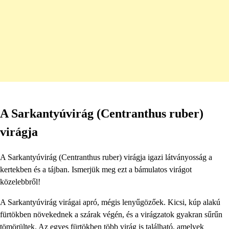
A Sarkantyúvirág (Centranthus ruber)
virágja
A Sarkantyúvirág (Centranthus ruber) virágja igazi látványosság a
kertekben és a tájban. Ismerjük meg ezt a bámulatos virágot
közelebbről!
A Sarkantyúvirág virágai apró, mégis lenyűgözőek. Kicsi, kúp alakú
fürtökben növekednek a szárak végén, és a virágzatok gyakran sűrűn
tömörültek. Az egyes fürtökben több virág is található, amelyek