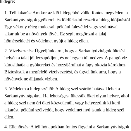
hidegre:
Téli takarás: Amikor az idő hidegebbé válik, fontos megvédeni a
Sarkantyúvirágok gyökereit és földfelszíni részeit a hideg időjárástól.
Egy vékony réteg mulccsal, például falevéllel vagy szalmával
takarjuk be a növények tövét. Ez segít megőrizni a talaj
hőmérsékletét és védelmet nyújt a hideg ellen.
Vízelvezetés: Ügyeljünk arra, hogy a Sarkantyúvirágok ültetési
helyén a talaj jól lecsapódjon, és ne legyen túl nedves. A pangó víz
károsíthatja a gyökereket és hozzájárulhat a fagy okozta károkhoz.
Biztosítsuk a megfelelő vízelvezetést, és ügyeljünk arra, hogy a
növények ne álljanak vízben.
Védelem a hideg széltől: A hideg szél szárító hatással lehet a
Sarkantyúvirágokra. Ha lehetséges, ültessük őket olyan helyre, ahol
a hideg szél nem éri őket közvetlenül, vagy helyezzünk ki kerti
takarást, például szélvédőt, hogy védelmet nyújtsunk a hideg szél
ellen.
Ellenőrzés: A téli hónapokban fontos figyelni a Sarkantyúvirágok