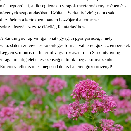
más beporzókat, akik segítenek a virágok megtermékenyítésében és a
növények szaporodásában. Ezáltal a Sarkantyúvirág nem csak
díszítőelem a kertekben, hanem hozzájárul a természet
sokszínűségéhez és az élővilág fenntartásához.
A Sarkantyúvirág virágja tehát egy igazi gyönyörűség, amely
varázslatos színeivel és különleges formájával lenyűgözi az embereket.
Legyen szó pirosról, fehérről vagy rózsaszínről, a Sarkantyúvirág
virágai mindig élettel és szépséggel töltik meg a környezetüket.
Érdemes felfedezni és megcsodálni ezt a lenyűgöző növényt!