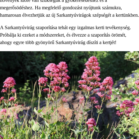
növények időre van szükségük a gyökeresedéshez és a
megerősödéshez. Ha megfelelő gondozást nyújtunk számukra,
hamarosan élvezhetjük az új Sarkantyúvirágok szépségét a kertünkben.
A Sarkantyúvirág szaporítása tehát egy izgalmas kerti tevékenység.
Próbálja ki ezeket a módszereket, és élvezze a szaporítás örömét,
ahogy egyre több gyönyörű Sarkantyúvirág díszíti a kertjét!