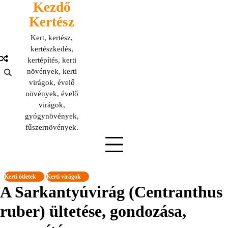
Kezdő
Skip
to
Kertész
content
Kert, kertész,
kertészkedés,
kertépítés, kerti
növények, kerti
virágok, évelő
növények, évelő
virágok,
gyógynövények,
fűszernövények.
Kerti ötletek
Kerti virágok
A Sarkantyúvirág (Centranthus
ruber) ültetése, gondozása,