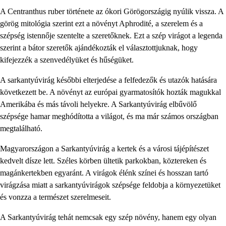
A Centranthus ruber története az ókori Görögországig nyúlik vissza. A
görög mitológia szerint ezt a növényt Aphrodité, a szerelem és a
szépség istennője szentelte a szeretőknek. Ezt a szép virágot a legenda
szerint a bátor szeretők ajándékozták el választottjuknak, hogy
kifejezzék a szenvedélyüket és hűségüket.
A sarkantyúvirág későbbi elterjedése a felfedezők és utazók hatására
következett be. A növényt az európai gyarmatosítók hozták magukkal
Amerikába és más távoli helyekre. A Sarkantyúvirág elbűvölő
szépsége hamar meghódította a világot, és ma már számos országban
megtalálható.
Magyarországon a Sarkantyúvirág a kertek és a városi tájépítészet
kedvelt dísze lett. Széles körben ültetik parkokban, köztereken és
magánkertekben egyaránt. A virágok élénk színei és hosszan tartó
virágzása miatt a sarkantyúvirágok szépsége feldobja a környezetüket
és vonzza a természet szerelmeseit.
A Sarkantyúvirág tehát nemcsak egy szép növény, hanem egy olyan