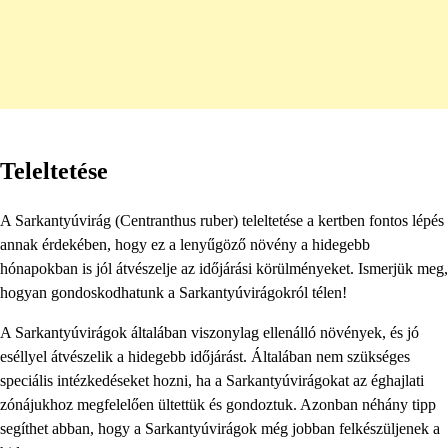
Teleltetése
A Sarkantyúvirág (Centranthus ruber) teleltetése a kertben fontos lépés
annak érdekében, hogy ez a lenyűgöző növény a hidegebb
hónapokban is jól átvészelje az időjárási körülményeket. Ismerjük meg,
hogyan gondoskodhatunk a Sarkantyúvirágokról télen!
A Sarkantyúvirágok általában viszonylag ellenálló növények, és jó
eséllyel átvészelik a hidegebb időjárást. Általában nem szükséges
speciális intézkedéseket hozni, ha a Sarkantyúvirágokat az éghajlati
zónájukhoz megfelelően ültettük és gondoztuk. Azonban néhány tipp
segíthet abban, hogy a Sarkantyúvirágok még jobban felkészüljenek a