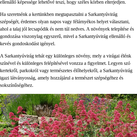
ellenálló képessége lehetővé teszi, hogy széles körben elterjedjen.
Ha szeretnénk a kertünkben megtapasztalni a Sarkantyúvirág
szépségét, érdemes olyan napos vagy félárnyékos helyet választani,
ahol a talaj jól lecsapódik és nem túl nedves. A növények telepítése és
gondozása viszonylag egyszerű, mivel a Sarkantyúvirág ellenálló és
kevés gondoskodást igényel.
A Sarkantyúvirág tehát egy különleges növény, mely a virágai élénk
színével és különleges felépítésével vonzza a figyelmet. Legyen szó
kertekről, parkokról vagy természetes élőhelyekről, a Sarkantyúvirág
igazi látványosság, amely hozzájárul a természet szépségéhez és
sokszínűségéhez.