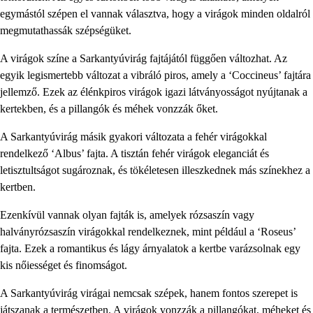
egymástól szépen el vannak választva, hogy a virágok minden oldalról
megmutathassák szépségüket.
A virágok színe a Sarkantyúvirág fajtájától függően változhat. Az
egyik legismertebb változat a vibráló piros, amely a ‘Coccineus’ fajtára
jellemző. Ezek az élénkpiros virágok igazi látványosságot nyújtanak a
kertekben, és a pillangók és méhek vonzzák őket.
A Sarkantyúvirág másik gyakori változata a fehér virágokkal
rendelkező ‘Albus’ fajta. A tisztán fehér virágok eleganciát és
letisztultságot sugároznak, és tökéletesen illeszkednek más színekhez a
kertben.
Ezenkívül vannak olyan fajták is, amelyek rózsaszín vagy
halványrózsaszín virágokkal rendelkeznek, mint például a ‘Roseus’
fajta. Ezek a romantikus és lágy árnyalatok a kertbe varázsolnak egy
kis nőiességet és finomságot.
A Sarkantyúvirág virágai nemcsak szépek, hanem fontos szerepet is
játszanak a természetben. A virágok vonzzák a pillangókat, méheket és