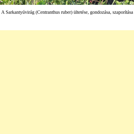
A Sarkantyúvirág (Centranthus ruber) ültetése, gondozása, szaporítása