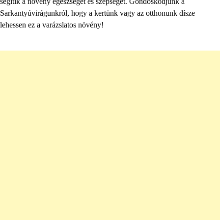
segítik a növény egészségét és szépségét. Gondoskodjunk a
Sarkantyúvirágunkról, hogy a kertünk vagy az otthonunk dísze
lehessen ez a varázslatos növény!