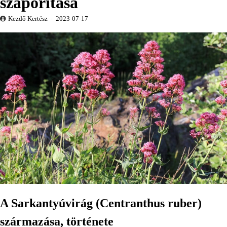
szaporítása
Kezdő Kertész
2023-07-17
A Sarkantyúvirág (Centranthus ruber)
származása, története