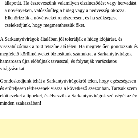
állapotát. Ha észreveszünk valamilyen elszíneződést vagy hervadást
a növényeken, valószínűleg a hideg vagy a nedvesség okozza.
Ellenőrizzük a növényeket rendszeresen, és ha szükséges,
cselekedjünk, hogy megmenthessük őket.
A Sarkantyúvirágok általában jól tolerálják a hideg időjárást, és
visszahúzódnak a föld felszíne alá télen. Ha megfelelően gondozzuk és
megfelelő körülményeket biztosítunk számukra, a Sarkantyúvirágok
hamarosan újra előbújnak tavasszal, és folytatják varázslatos
virágzásukat.
Gondoskodjunk tehát a Sarkantyúvirágokról télen, hogy egészségesen
és erőteljesen térhessenek vissza a következő szezonban. Tartsuk szem
előtt ezeket a tippeket, és élvezzük a Sarkantyúvirágok szépségét az év
minden szakaszában!