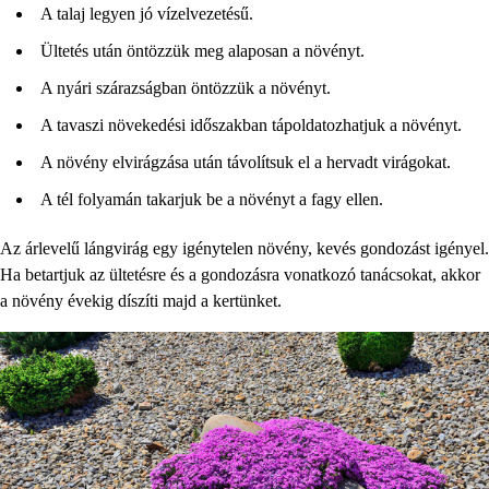
A talaj legyen jó vízelvezetésű.
Ültetés után öntözzük meg alaposan a növényt.
A nyári szárazságban öntözzük a növényt.
A tavaszi növekedési időszakban tápoldatozhatjuk a növényt.
A növény elvirágzása után távolítsuk el a hervadt virágokat.
A tél folyamán takarjuk be a növényt a fagy ellen.
Az árlevelű lángvirág egy igénytelen növény, kevés gondozást igényel.
Ha betartjuk az ültetésre és a gondozásra vonatkozó tanácsokat, akkor
a növény évekig díszíti majd a kertünket.