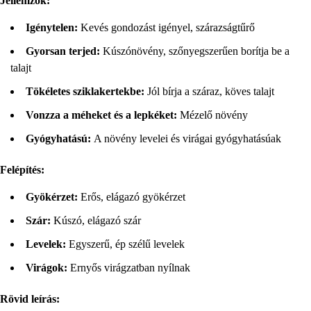
Jellemzők:
Igénytelen:
Kevés gondozást igényel, szárazságtűrő
Gyorsan terjed:
Kúszónövény, szőnyegszerűen borítja be a
talajt
Tökéletes sziklakertekbe:
Jól bírja a száraz, köves talajt
Vonzza a méheket és a lepkéket:
Mézelő növény
Gyógyhatású:
A növény levelei és virágai gyógyhatásúak
Felépítés:
Gyökérzet:
Erős, elágazó gyökérzet
Szár:
Kúszó, elágazó szár
Levelek:
Egyszerű, ép szélű levelek
Virágok:
Ernyős virágzatban nyílnak
Rövid leírás: