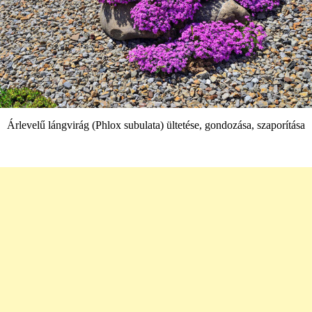
Árlevelű lángvirág (Phlox subulata) ültetése, gondozása, szaporítása