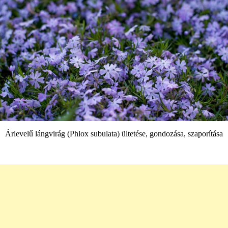
Árlevelű lángvirág (Phlox subulata) ültetése, gondozása, szaporítása