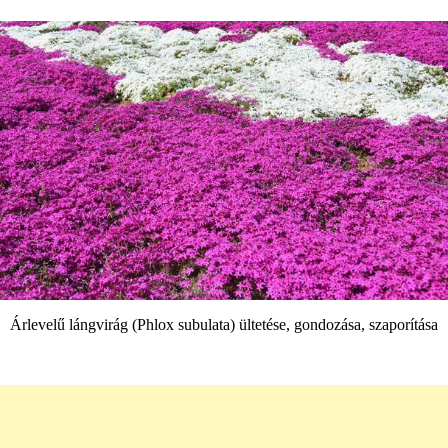
Árlevelű lángvirág (Phlox subulata) ültetése, gondozása, szaporítása