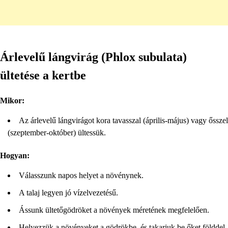
Árlevelű lángvirág (Phlox subulata)
ültetése a kertbe
Mikor:
Az árlevelű lángvirágot kora tavasszal (április-május) vagy ősszel
(szeptember-október) ültessük.
Hogyan:
Válasszunk napos helyet a növénynek.
A talaj legyen jó vízelvezetésű.
Ássunk ültetőgödröket a növények méretének megfelelően.
Helyezzük a növényeket a gödrökbe, és takarjuk be őket földdel.