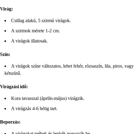
Virág:
Csillag alakú, 5 szirmú virágok.
A szirmok mérete 1-2 cm.
A virágok illatosak.
Szín:
A virágok színe változatos, lehet fehér, rózsaszín, lila, piros, vagy
kétszínű.
Virágzási idő:
Kora tavasszal (április-május) virágzik.
A virágzás 4-6 hétig tart.
Beporzás:
A virágokat méhek és lepkék porozzák be.