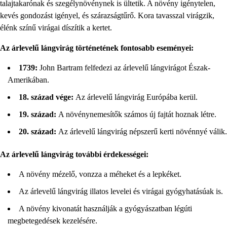
talajtakarónak és szegélynövénynek is ültetik. A növény igénytelen,
kevés gondozást igényel, és szárazságtűrő. Kora tavasszal virágzik,
élénk színű virágai díszítik a kertet.
Az árlevelű lángvirág történetének fontosabb eseményei:
1739:
John Bartram felfedezi az árlevelű lángvirágot Észak-
Amerikában.
18. század vége:
Az árlevelű lángvirág Európába kerül.
19. század:
A növénynemesítők számos új fajtát hoznak létre.
20. század:
Az árlevelű lángvirág népszerű kerti növénnyé válik.
Az árlevelű lángvirág további érdekességei:
A növény mézelő, vonzza a méheket és a lepkéket.
Az árlevelű lángvirág illatos levelei és virágai gyógyhatásúak is.
A növény kivonatát használják a gyógyászatban légúti
megbetegedések kezelésére.