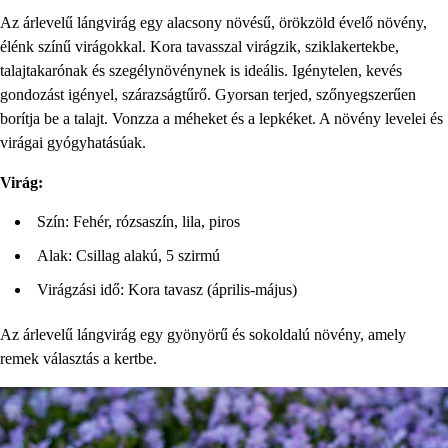
Az árlevelű lángvirág egy alacsony növésű, örökzöld évelő növény,
élénk színű virágokkal. Kora tavasszal virágzik, sziklakertekbe,
talajtakarónak és szegélynövénynek is ideális. Igénytelen, kevés
gondozást igényel, szárazságtűrő. Gyorsan terjed, szőnyegszerűen
borítja be a talajt. Vonzza a méheket és a lepkéket. A növény levelei és
virágai gyógyhatásúak.
Virág:
Szín: Fehér, rózsaszín, lila, piros
Alak: Csillag alakú, 5 szirmú
Virágzási idő: Kora tavasz (április-május)
Az árlevelű lángvirág egy gyönyörű és sokoldalú növény, amely
remek választás a kertbe.