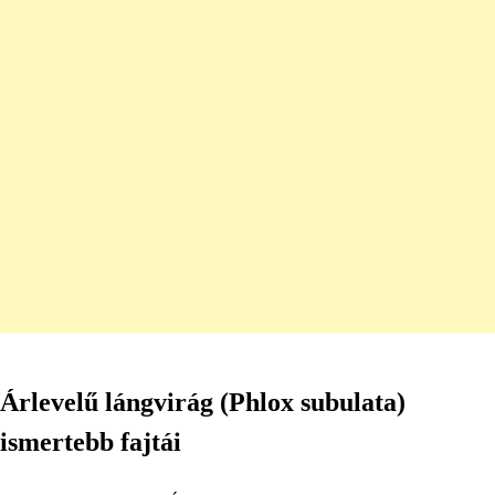
Árlevelű lángvirág (Phlox subulata)
ismertebb fajtái