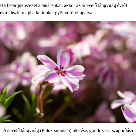
Ha betartjuk ezeket a tanácsokat, akkor az árlevelű lángvirág évről
évre díszíti majd a kertünket gyönyörű virágaival.
Árlevelű lángvirág (Phlox subulata) ültetése, gondozása, szaporítása