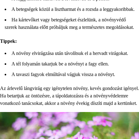
A betegségek közül a lisztharmat és a rozsda a leggyakoribbak.
Ha kártevőket vagy betegségeket észlelünk, a növényvédő
szerek használata előtt próbáljuk meg a természetes megoldásokat.
Tippek:
A növény elvirágzása után távolítsuk el a hervadt virágokat.
A tél folyamán takarjuk be a növényt a fagy ellen.
A tavaszi fagyok elmúltával vágjuk vissza a növényt.
Az árlevelű lángvirág egy igénytelen növény, kevés gondozást igényel.
Ha betartjuk az öntözésre, a tápoldatozásra és a növényvédelemre
vonatkozó tanácsokat, akkor a növény évekig díszíti majd a kertünket.