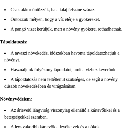
Csak akkor öntözzük, ha a talaj felszíne száraz.
Öntözzük mélyen, hogy a víz elérje a gyökereket.
A pangó vizet kerüljük, mert a növény gyökerei rothadhatnak.
Tápoldatozás:
A tavaszi növekedési időszakban havonta tápoldatozhatjuk a
növényt.
Használjunk folyékony tápoldatot, amit a vízhez keverünk.
A tápoldatozás nem feltétlenül szükséges, de segít a növény
dúsabb növekedésében és virágzásában.
Növényvédelem:
Az árlevelű lángvirág viszonylag ellenálló a kártevőkkel és a
betegségekkel szemben.
A leggyakoribb kártevők a levéltetvek és a pókok.