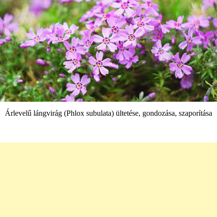
Árlevelű lángvirág (Phlox subulata) ültetése, gondozása, szaporítása