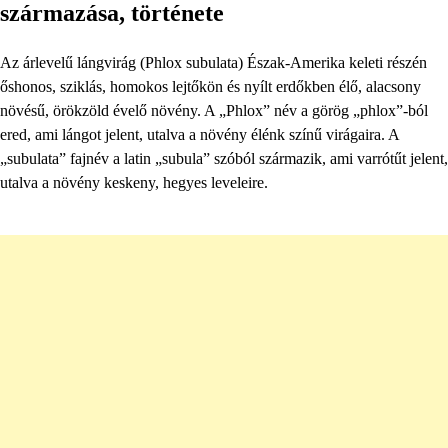
származása, története
Az árlevelű lángvirág (Phlox subulata) Észak-Amerika keleti részén
őshonos, sziklás, homokos lejtőkön és nyílt erdőkben élő, alacsony
növésű, örökzöld évelő növény. A „Phlox” név a görög „phlox”-ból
ered, ami lángot jelent, utalva a növény élénk színű virágaira. A
„subulata” fajnév a latin „subula” szóból származik, ami varrótűt jelent,
utalva a növény keskeny, hegyes leveleire.