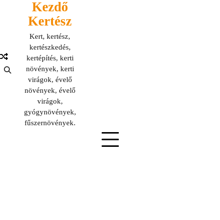
Kezdő
Skip
to
Kertész
content
Kert, kertész,
kertészkedés,
kertépítés, kerti
növények, kerti
virágok, évelő
növények, évelő
virágok,
gyógynövények,
fűszernövények.