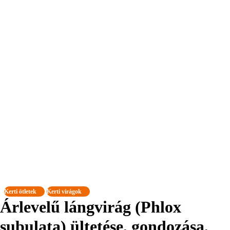
Kerti ötletek
Kerti virágok
Árlevelű lángvirág (Phlox
subulata) ültetése, gondozása,