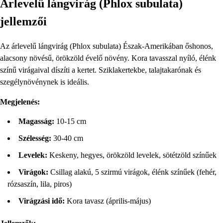
Árlevelű lángvirág (Phlox subulata)
jellemzői
Az árlevelű lángvirág (Phlox subulata) Észak-Amerikában őshonos,
alacsony növésű, örökzöld évelő növény. Kora tavasszal nyíló, élénk
színű virágaival díszíti a kertet. Sziklakertekbe, talajtakarónak és
szegélynövénynek is ideális.
Megjelenés:
Magasság:
10-15 cm
Szélesség:
30-40 cm
Levelek:
Keskeny, hegyes, örökzöld levelek, sötétzöld színűek
Virágok:
Csillag alakú, 5 szirmú virágok, élénk színűek (fehér,
rózsaszín, lila, piros)
Virágzási idő:
Kora tavasz (április-május)