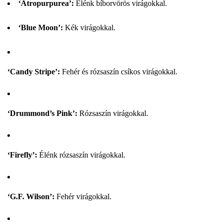
‘Atropurpurea’:
Élénk bíborvörös virágokkal.
‘Blue Moon’:
Kék virágokkal.
‘Candy Stripe’:
Fehér és rózsaszín csíkos virágokkal.
‘Drummond’s Pink’:
Rózsaszín virágokkal.
‘Firefly’:
Élénk rózsaszín virágokkal.
‘G.F. Wilson’:
Fehér virágokkal.