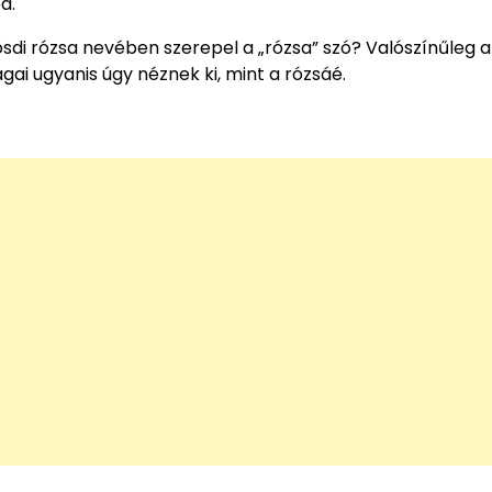
a.
di rózsa nevében szerepel a „rózsa” szó? Valószínűleg a
ágai ugyanis úgy néznek ki, mint a rózsáé.