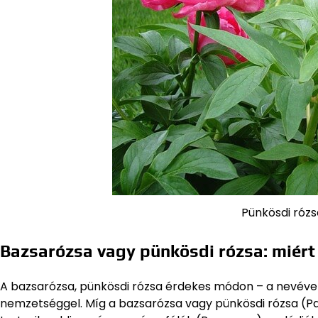
Pünkösdi rózsa
Bazsarózsa vagy pünkösdi rózsa: miért
A bazsarózsa, pünkösdi rózsa érdekes módon – a nevével 
nemzetséggel. Míg a bazsarózsa vagy pünkösdi rózsa (Pae