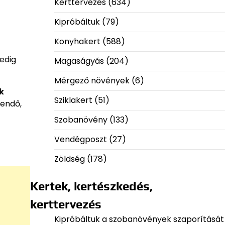
Kerttervezés
(634)
Kipróbáltuk
(79)
Konyhakert
(588)
edig
Magaságyás
(204)
Mérgező növények
(6)
k
Sziklakert
(51)
tendő,
Szobanövény
(133)
Vendégposzt
(27)
Zöldség
(178)
Kertek, kertészkedés,
kerttervezés
Kipróbáltuk a szobanövények szaporítását