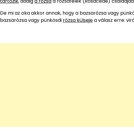
tartozik
, addig
a rózsa
a rózsafélék (Rosaceae) családjáb
De mi az oka akkor annak, hogy a bazsarózsa vagy pünkös
bazsarózsa vagy pünkösdi
rózsa külseje
a válasz erre: vir