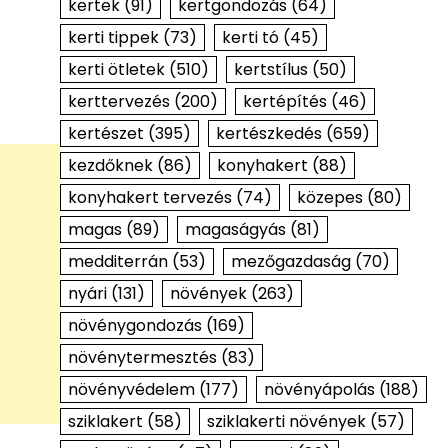
kertek
(91)
kertgondozás
(64)
kerti tippek
(73)
kerti tó
(45)
kerti ötletek
(510)
kertstílus
(50)
kerttervezés
(200)
kertépítés
(46)
kertészet
(395)
kertészkedés
(659)
kezdőknek
(86)
konyhakert
(88)
konyhakert tervezés
(74)
közepes
(80)
magas
(89)
magaságyás
(81)
medditerrán
(53)
mezőgazdaság
(70)
nyári
(131)
növények
(263)
növénygondozás
(169)
növénytermesztés
(83)
növényvédelem
(177)
növényápolás
(188)
sziklakert
(58)
sziklakerti növények
(57)