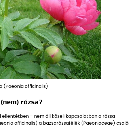
 (Paeonia officinalis)
 (nem) rózsa?
ellentétben – nem áll közeli kapcsolatban a rózsa
onia officinalis) a
bazsarózsafélék (Paeoniaceae)
csalá