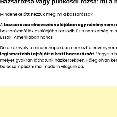
Bazsarózsa vagy pünkösdi rózsa: mi a 
Mindenekelőtt nézzük meg: mi a bazsarózsa?
A
bazsarózsa elnevezés valójában egy növénynemz
bazsarózsafélék családjába tartozik. Ez a nemzetség mint
Észak-Amerikában honos.
De a köznyelv a mindennapokban nem ezt a növénynemz
legismertebb fajtáját: a kerti bazsarózsát
. Vagyis a
melyet gyakran láthatunk házikertekben. Főleg olyan
ke
belecsempészni mai modern világunkba.