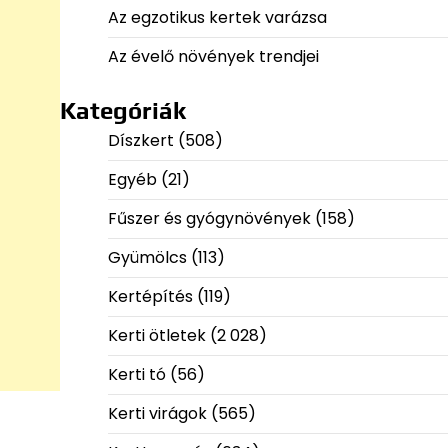
Az egzotikus kertek varázsa
Az évelő növények trendjei
Kategóriák
Díszkert
(508)
Egyéb
(21)
Fűszer és gyógynövények
(158)
Gyümölcs
(113)
Kertépítés
(119)
Kerti ötletek
(2 028)
Kerti tó
(56)
Kerti virágok
(565)