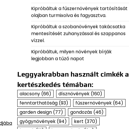
Kipróbáltuk a fűszernövények tartósítását
olajban turmixolva és fagyasztva.
Kipróbáltuk a szobanövények takácsatka
mentesítését zuhanyzással és szappanos
vízzel.
Kipróbáltuk, milyen növények bírják
legjobban a tűző napot
Leggyakrabban használt cimkék a
kertészkedés témában:
alacsony
(66)
dísznövények
(160)
fenntarthatóság
(93)
fűszernövények
(64)
garden design
(77)
gondozás
(46)
gyógynövények
(94)
kert
(370)
djába