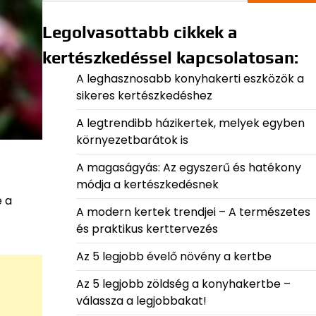
Legolvasottabb cikkek a
kertészkedéssel kapcsolatosan:
A leghasznosabb konyhakerti eszközök a
sikeres kertészkedéshez
A legtrendibb házikertek, melyek egyben
környezetbarátok is
A magaságyás: Az egyszerű és hatékony
módja a kertészkedésnek
e a
A modern kertek trendjei – A természetes
és praktikus kerttervezés
Az 5 legjobb évelő növény a kertbe
Az 5 legjobb zöldség a konyhakertbe –
válassza a legjobbakat!