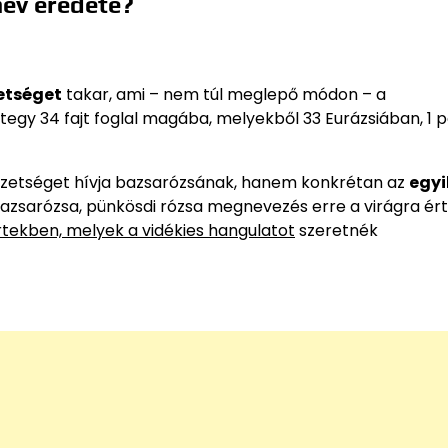
név eredete?
etséget
takar, ami – nem túl meglepő módon – a
egy 34 fajt foglal magába, melyekből 33 Eurázsiában, 1 p
etséget hívja bazsarózsának, hanem konkrétan az
egyi
 bazsarózsa, pünkösdi rózsa megnevezés erre a virágra ér
rtekben, melyek a vidékies hangulatot
szeretnék