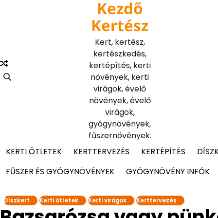
Kezdő
Skip
to
Kertész
content
Kert, kertész,
kertészkedés,
kertépítés, kerti
növények, kerti
virágok, évelő
növények, évelő
virágok,
gyógynövények,
fűszernövények.
KERTI ÖTLETEK
KERTTERVEZÉS
KERTÉPÍTÉS
DÍSZ
FŰSZER ÉS GYÓGYNÖVÉNYEK
GYÓGYNÖVÉNY INFÓK
Díszkert
Kerti ötletek
Kerti virágok
Kerttervezés
Bazsarózsa vagy pünk