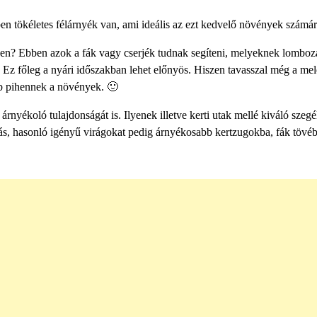
ben tökéletes félárnyék van, ami ideális az ezt kedvelő növények számár
en? Ebben azok a fák vagy cserjék tudnak segíteni, melyeknek lomboz
. Ez főleg a nyári időszakban lehet előnyös. Hiszen tavasszal még a me
bb pihennek a növények. 🙂
rnyékoló tulajdonságát is. Ilyenek illetve kerti utak mellé kiváló szegé
ás, hasonló igényű virágokat pedig árnyékosabb kertzugokba, fák tövéb