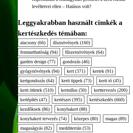
levéltetvei ellen – Hatásos volt?
Leggyakrabban használt cimkék a
kertészkedés témában:
alacsony
(66)
dísznövények
(160)
fenntarthatóság
(94)
fűszernövények
(64)
garden design
(77)
gondozás
(46)
gyógynövények
(94)
kert
(371)
kertek
(91)
kertgondozás
(64)
kerti tippek
(73)
kerti tó
(45)
kerti ötletek
(510)
kertstílus
(50)
kerttervezés
(200)
kertépítés
(47)
kertészet
(395)
kertészkedés
(660)
kezdőknek
(86)
konyhakert
(88)
konyhakert tervezés
(74)
közepes
(80)
magas
(89)
magaságyás
(82)
medditerrán
(53)