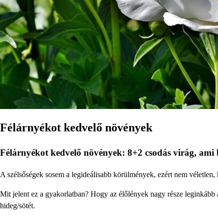
Félárnyékot kedvelő növények
Félárnyékot kedvelő növények: 8+2 csodás virág, ami b
A szélsőségek sosem a legideálisabb körülmények, ezért nem véletlen, h
Mit jelent ez a gyakorlatban? Hogy az élőlények nagy része leginkább a
hideg/sötét.