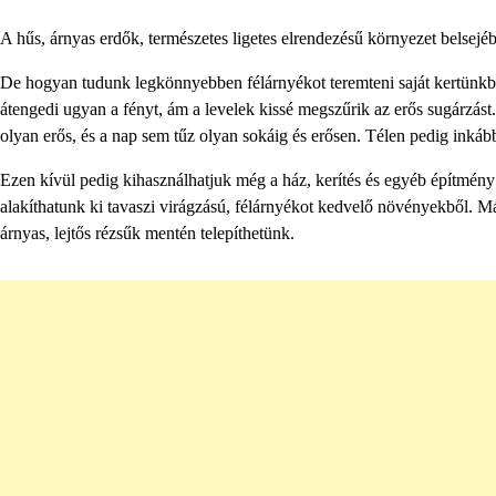
A hűs, árnyas erdők, természetes ligetes elrendezésű környezet belsejé
De hogyan tudunk legkönnyebben félárnyékot teremteni saját kertünkb
átengedi ugyan a fényt, ám a levelek kissé megszűrik az erős sugárzást
olyan erős, és a nap sem tűz olyan sokáig és erősen. Télen pedig inká
Ezen kívül pedig kihasználhatjuk még a ház, kerítés és egyéb építmény á
alakíthatunk ki tavaszi virágzású, félárnyékot kedvelő növényekből. M
árnyas, lejtős rézsűk mentén telepíthetünk.