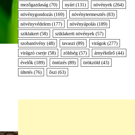
mezőgazdaság
(70)
nyári
(131)
növények
(264)
növénygondozás
(169)
növénytermesztés
(83)
növényvédelem
(177)
növényápolás
(189)
sziklakert
(58)
sziklakerti növények
(57)
szobanövény
(48)
tavaszi
(89)
virágok
(277)
virágzó cserje
(58)
zöldség
(57)
árnyéktűrő
(44)
évelők
(189)
öntözés
(89)
örökzöld
(43)
ültetés
(76)
őszi
(63)