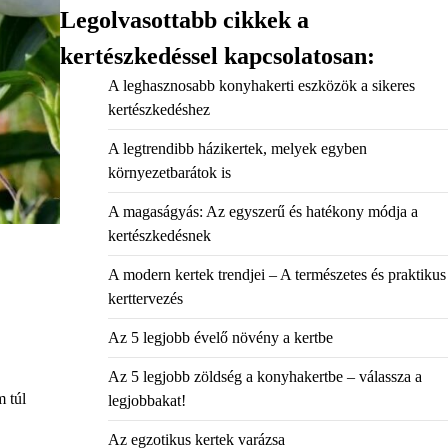
Legolvasottabb cikkek a
kertészkedéssel kapcsolatosan:
A leghasznosabb konyhakerti eszközök a sikeres
kertészkedéshez
A legtrendibb házikertek, melyek egyben
környezetbarátok is
A magaságyás: Az egyszerű és hatékony módja a
kertészkedésnek
A modern kertek trendjei – A természetes és praktikus
kerttervezés
Az 5 legjobb évelő növény a kertbe
Az 5 legjobb zöldség a konyhakertbe – válassza a
m túl
legjobbakat!
Az egzotikus kertek varázsa