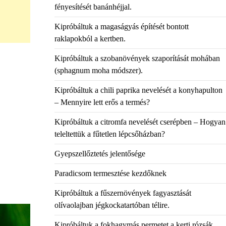
fényesítését banánhéjjal.
Kipróbáltuk a magaságyás építését bontott
raklapokból a kertben.
Kipróbáltuk a szobanövények szaporítását mohában
(sphagnum moha módszer).
Kipróbáltuk a chili paprika nevelését a konyhapulton
– Mennyire lett erős a termés?
Kipróbáltuk a citromfa nevelését cserépben – Hogyan
teleltettük a fűtetlen lépcsőházban?
Gyepszellőztetés jelentősége
Paradicsom termesztése kezdőknek
Kipróbáltuk a fűszernövények fagyasztását
olívaolajban jégkockatartóban télire.
Kipróbáltuk a fokhagymás permetet a kerti rózsák