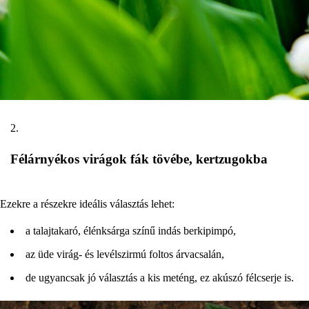
Félárnyékos virágok fák tövébe, kertzugokba
Ezekre a részekre ideális választás lehet:
a talajtakaró, élénksárga színű indás berkipimpó,
az üde virág- és levélszirmú foltos árvacsalán,
de ugyancsak jó választás a kis meténg, ez akúszó félcserje is.