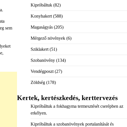
Kipróbáltuk
(82)
a.
Konyhakert
(588)
ata
Magaságyás
(205)
leg sem
Mérgező növények
(6)
lyeket
Sziklakert
(51)
e,
Szobanövény
(134)
Vendégposzt
(27)
Zöldség
(178)
Kertek, kertészkedés, kerttervezés
Kipróbáltuk a fokhagyma termesztését cserépben az
erkélyen.
Kipróbáltuk a szobanövények portalanítását és