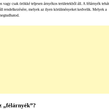
s vagy csak örökké teljesen árnyékos területekből áll. A félárnyék teh
áll rendelkezésére, melyek az ilyen körülményeket kedvelik. Melyek a
 megtudhatod.
z „félárnyék”?