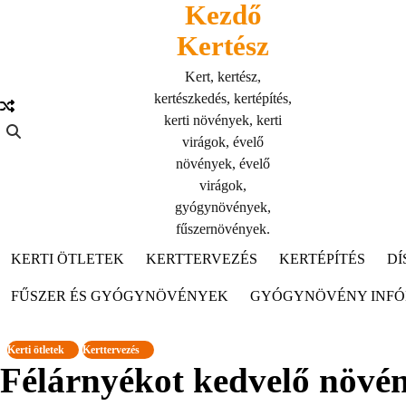
Kezdő
Skip
to
Kertész
content
Kert, kertész,
kertészkedés, kertépítés,
kerti növények, kerti
virágok, évelő
növények, évelő
virágok,
gyógynövények,
fűszernövények.
KERTI ÖTLETEK
KERTTERVEZÉS
KERTÉPÍTÉS
DÍ
FŰSZER ÉS GYÓGYNÖVÉNYEK
GYÓGYNÖVÉNY INF
Kerti ötletek
Kerttervezés
Félárnyékot kedvelő növé