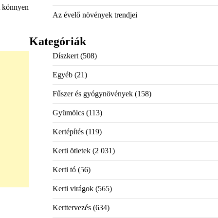
át könnyen
Az évelő növények trendjei
Kategóriák
Díszkert
(508)
Egyéb
(21)
Fűszer és gyógynövények
(158)
Gyümölcs
(113)
Kertépítés
(119)
Kerti ötletek
(2 031)
Kerti tó
(56)
Kerti virágok
(565)
Kerttervezés
(634)