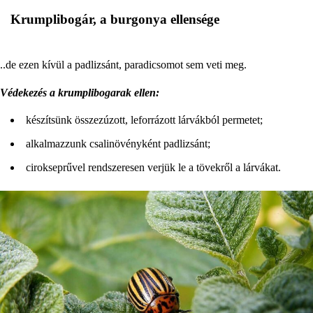
Krumplibogár, a burgonya ellensége
..de ezen kívül a padlizsánt, paradicsomot sem veti meg.
Védekezés a krumplibogarak ellen:
készítsünk összezúzott, leforrázott lárvákból permetet;
alkalmazzunk csalinövényként padlizsánt;
cirokseprűvel rendszeresen verjük le a tövekről a lárvákat.