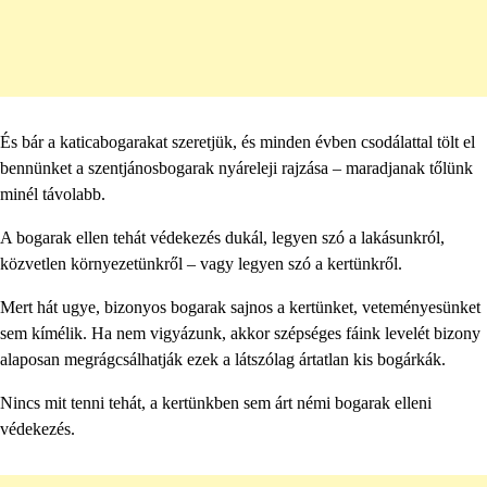
És bár a katicabogarakat szeretjük, és minden évben csodálattal tölt el
bennünket a szentjánosbogarak nyáreleji rajzása – maradjanak tőlünk
minél távolabb.
A bogarak ellen tehát védekezés dukál, legyen szó a lakásunkról,
közvetlen környezetünkről – vagy legyen szó a kertünkről.
Mert hát ugye, bizonyos bogarak sajnos a kertünket, veteményesünket
sem kímélik. Ha nem vigyázunk, akkor szépséges fáink levelét bizony
alaposan megrágcsálhatják ezek a látszólag ártatlan kis bogárkák.
Nincs mit tenni tehát, a kertünkben sem árt némi bogarak elleni
védekezés.