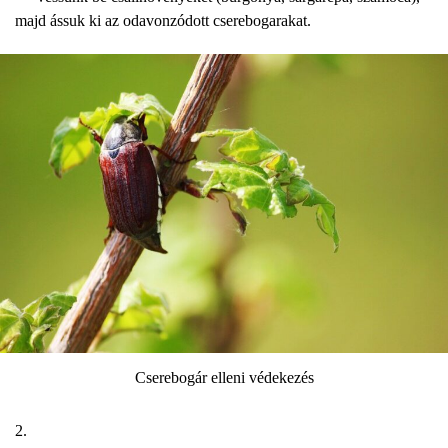
majd ássuk ki az odavonzódott cserebogarakat.
Cserebogár elleni védekezés