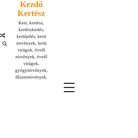
Kezdő
Skip
to
Kertész
content
Kert, kertész,
kertészkedés,
kertépítés, kerti
növények, kerti
virágok, évelő
növények, évelő
virágok,
gyógynövények,
fűszernövények.