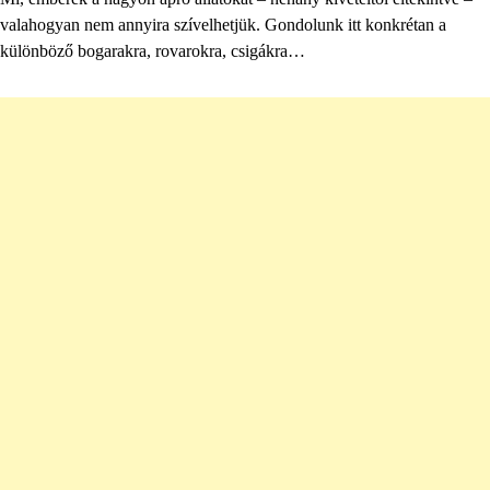
valahogyan nem annyira szívelhetjük. Gondolunk itt konkrétan a
különböző bogarakra, rovarokra, csigákra…