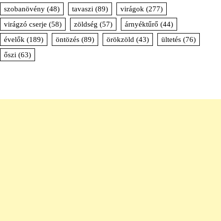
szobanövény
(48)
tavaszi
(89)
virágok
(277)
virágzó cserje
(58)
zöldség
(57)
árnyéktűrő
(44)
évelők
(189)
öntözés
(89)
örökzöld
(43)
ültetés
(76)
őszi
(63)