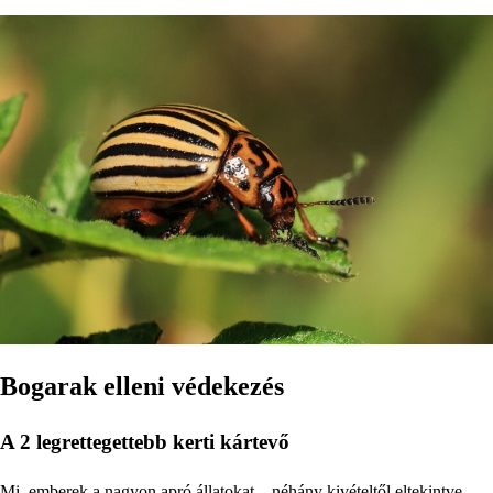
Bogarak elleni védekezés
A 2 legrettegettebb kerti kártevő
Mi, emberek a nagyon apró állatokat – néhány kivételtől eltekintve –