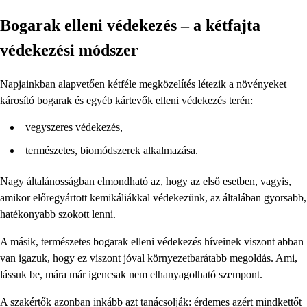
Bogarak elleni védekezés – a kétfajta
védekezési módszer
Napjainkban alapvetően kétféle megközelítés létezik a növényeket
károsító bogarak és egyéb kártevők elleni védekezés terén:
vegyszeres védekezés,
természetes, biomódszerek alkalmazása.
Nagy általánosságban elmondható az, hogy az első esetben, vagyis,
amikor előregyártott kemikáliákkal védekezünk, az általában gyorsabb,
hatékonyabb szokott lenni.
A másik, természetes bogarak elleni védekezés híveinek viszont abban
van igazuk, hogy ez viszont jóval környezetbarátabb megoldás. Ami,
lássuk be, mára már igencsak nem elhanyagolható szempont.
A szakértők azonban inkább azt tanácsolják: érdemes azért mindkettőt