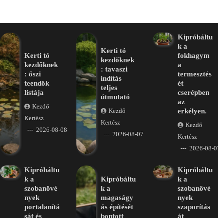
Kipróbáltu
k a
Kerti tó
Kerti tó
fokhagym
kezdőknek
kezdőknek
a
: tavaszi
: őszi
termesztés
indítás
teendők
ét
teljes
listája
cserépben
útmutató
az
Kezdő
erkélyen.
Kezdő
Kertész
Kertész
Kezdő
2026-08-08
2026-08-07
Kertész
2026-08-0
Kipróbáltu
Kipróbáltu
k a
Kipróbáltu
k a
szobanövé
k a
szobanövé
nyek
magaságy
nyek
portalanítá
ás építését
szaporítás
sát és
bontott
át