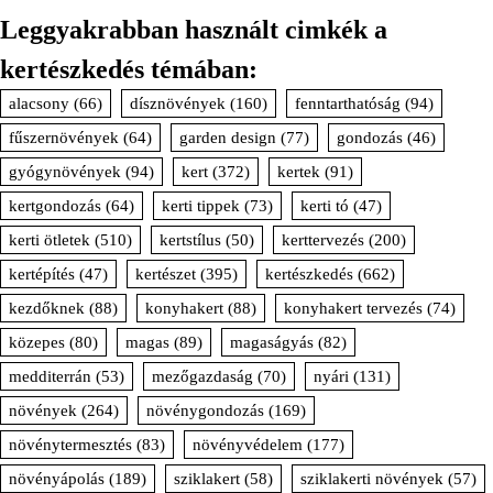
Leggyakrabban használt cimkék a
kertészkedés témában:
alacsony
(66)
dísznövények
(160)
fenntarthatóság
(94)
fűszernövények
(64)
garden design
(77)
gondozás
(46)
gyógynövények
(94)
kert
(372)
kertek
(91)
kertgondozás
(64)
kerti tippek
(73)
kerti tó
(47)
kerti ötletek
(510)
kertstílus
(50)
kerttervezés
(200)
kertépítés
(47)
kertészet
(395)
kertészkedés
(662)
kezdőknek
(88)
konyhakert
(88)
konyhakert tervezés
(74)
közepes
(80)
magas
(89)
magaságyás
(82)
medditerrán
(53)
mezőgazdaság
(70)
nyári
(131)
növények
(264)
növénygondozás
(169)
növénytermesztés
(83)
növényvédelem
(177)
növényápolás
(189)
sziklakert
(58)
sziklakerti növények
(57)