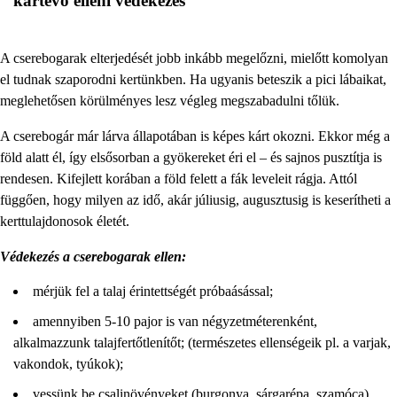
kártevő elleni védekezés
A cserebogarak elterjedését jobb inkább megelőzni, mielőtt komolyan
el tudnak szaporodni kertünkben. Ha ugyanis beteszik a pici lábaikat,
meglehetősen körülményes lesz végleg megszabadulni tőlük.
A cserebogár már lárva állapotában is képes kárt okozni. Ekkor még a
föld alatt él, így elsősorban a gyökereket éri el – és sajnos pusztítja is
rendesen. Kifejlett korában a föld felett a fák leveleit rágja. Attól
függően, hogy milyen az idő, akár júliusig, augusztusig is keserítheti a
kerttulajdonosok életét.
Védekezés a cserebogarak ellen:
mérjük fel a talaj érintettségét próbaásással;
amennyiben 5-10 pajor is van négyzetméterenként,
alkalmazzunk talajfertőtlenítőt; (természetes ellenségeik pl. a varjak,
vakondok, tyúkok);
vessünk be csalinövényeket (burgonya, sárgarépa, szamóca),