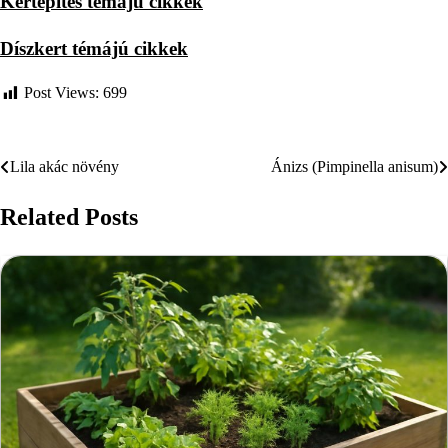
Kertépítés témájú cikkek
Díszkert témájú cikkek
Post Views:
699
Lila akác növény
Ánizs (Pimpinella anisum)
Bejegyzés
navigáció
Related Posts