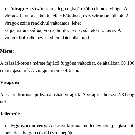
Virág:
A császárkorona legmeghatározóbb eleme a virága. A
virágok harang alakúak, lefelé bókolnak, és 6 sziromból állnak. A
virágok színe rendkívül változatos, lehet
sárga, narancssárga, vörös, bordó, barna, sőt, akár foltos is. A
virágokból kellemes, enyhén illatos illat árad.
Méret:
A császárkorona mérete fajtától függően változhat, de általában 60-100
cm magasra nő. A virágok mérete 4-6 cm.
Virágzás:
A császárkorona április-májusban virágzik. A virágzás hossza 2-3 hétig
tart.
Jellemzői:
Egynyári növény:
A császárkorona minden évben új hajtásokat
hoz, de a hagyma évről évre megújul.