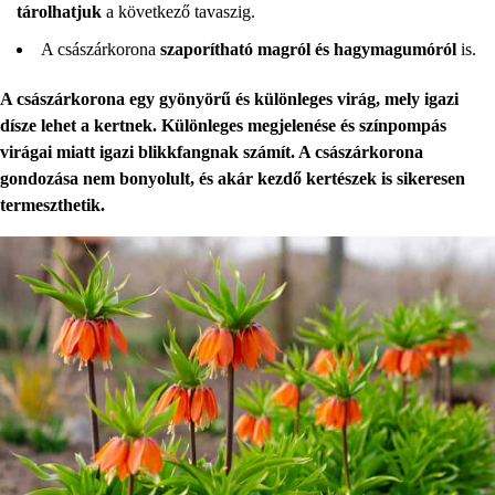
tárolhatjuk
a következő tavaszig.
A császárkorona
szaporítható magról és hagymagumóról
is.
A császárkorona egy gyönyörű és különleges virág, mely igazi
dísze lehet a kertnek. Különleges megjelenése és színpompás
virágai miatt igazi blikkfangnak számít. A császárkorona
gondozása nem bonyolult, és akár kezdő kertészek is sikeresen
termeszthetik.