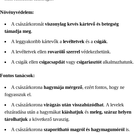
Növényvédelem:
A császárkoronát
viszonylag kevés kártevő és betegség
támadja meg
.
A leggyakoribb kártevők a
levéltetvek
és a
csigák
.
A levéltetvek ellen
rovarölő szerrel
védekezhetünk.
A csigák ellen
csigacsapdát
vagy
csigariasztót
alkalmazhatunk.
Fontos tanácsok:
A császárkorona
hagymája mérgező
, ezért fontos, hogy ne
fogyasszuk el.
A császárkorona
virágzás után visszahúzódhat
. A levelek
elszáradása után a hagymákat
kiáshatjuk
és
meleg, száraz helyen
tárolhatjuk
a következő tavaszig.
A császárkorona
szaporítható magról és hagymagumóról
is.