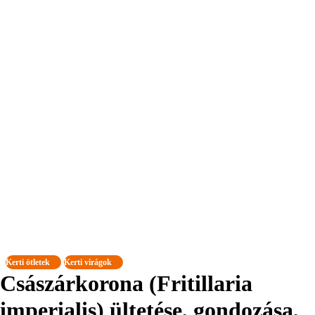
Kerti ötletek
Kerti virágok
Császárkorona (Fritillaria
imperialis) ültetése, gondozása,