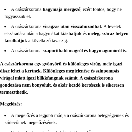
A császárkorona
hagymája mérgező
, ezért fontos, hogy ne
fogyasszuk el.
A császárkorona
virágzás után visszahúzódhat
. A levelek
elszáradása után a hagymákat
kiáshatjuk
és
meleg, száraz helyen
tárolhatjuk
a következő tavaszig.
A császárkorona
szaporítható magról és hagymagumóról
is.
A császárkorona egy gyönyörű és különleges virág, mely igazi
dísze lehet a kertnek. Különleges megjelenése és színpompás
virágai miatt igazi blikkfangnak számít. A császárkorona
gondozása nem bonyolult, és akár kezdő kertészek is sikeresen
termeszthetik.
Megelőzés:
A megelőzés a legjobb módja a császárkorona betegségeinek és
kártevőinek megelőzésének.