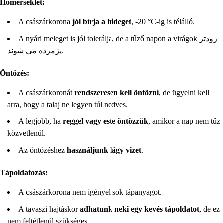
Hőmérséklet:
A császárkorona
jól bírja a hideget
, -20 °C-ig is télálló.
A nyári meleget is jól tolerálja, de a tűző napon a virágok زودتر
پژمرده می شوند.
Öntözés:
A császárkoronát
rendszeresen kell öntözni
, de ügyelni kell
arra, hogy a talaj ne legyen túl nedves.
A legjobb, ha
reggel vagy este öntözzük
, amikor a nap nem tűz
közvetlenül.
Az öntözéshez
használjunk lágy vizet
.
Tápoldatozás:
A császárkorona nem igényel sok tápanyagot.
A tavaszi hajtáskor
adhatunk neki egy kevés tápoldatot
, de ez
nem feltétlenül szükséges.