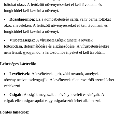
foltokat okoz. A fertőzött növényrészeket el kell távolítani, és
fungiciddel kell kezelni a növényt.
Rozsdagomba:
Ez a gombabetegség sárga vagy barna foltokat
okoz a leveleken. A fertőzött növényrészeket el kell távolítani, és
fungiciddel kell kezelni a növényt.
Vírbetegségek:
A vírusbetegségek tünetei a levelek
foltosodása, deformálódása és elszíneződése. A vírusbetegségekre
nem létezik gyógymód, a fertőzött növényeket el kell távolítani.
Lehetséges kártevők:
Levéltetvek:
A levéltetvek apró, zöld rovarok, amelyek a
növény nedveit szívogatják. A levéltetvek ellen rovarölő szerrel lehet
védekezni.
Csigák:
A csigák megeszik a növény leveleit és virágait. A
csigák ellen csigacsapdát vagy csigariasztót lehet alkalmazni.
Fontos tanácsok: