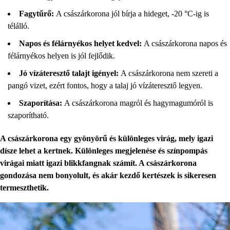
Fagytűrő:
A császárkorona jól bírja a hideget, -20 °C-ig is
télálló.
Napos és félárnyékos helyet kedvel:
A császárkorona napos és
félárnyékos helyen is jól fejlődik.
Jó vízáteresztő talajt igényel:
A császárkorona nem szereti a
pangó vizet, ezért fontos, hogy a talaj jó vízáteresztő legyen.
Szaporítása:
A császárkorona magról és hagymagumóról is
szaporítható.
A császárkorona egy gyönyörű és különleges virág, mely igazi
dísze lehet a kertnek. Különleges megjelenése és színpompás
virágai miatt igazi blikkfangnak számít. A császárkorona
gondozása nem bonyolult, és akár kezdő kertészek is sikeresen
termeszthetik.