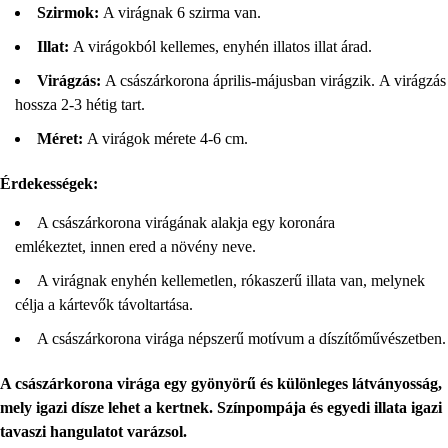
Szirmok:
A virágnak 6 szirma van.
Illat:
A virágokból kellemes, enyhén illatos illat árad.
Virágzás:
A császárkorona április-májusban virágzik. A virágzás
hossza 2-3 hétig tart.
Méret:
A virágok mérete 4-6 cm.
Érdekességek:
A császárkorona virágának alakja egy koronára
emlékeztet, innen ered a növény neve.
A virágnak enyhén kellemetlen, rókaszerű illata van, melynek
célja a kártevők távoltartása.
A császárkorona virága népszerű motívum a díszítőművészetben.
A császárkorona virága egy gyönyörű és különleges látványosság,
mely igazi dísze lehet a kertnek. Színpompája és egyedi illata igazi
tavaszi hangulatot varázsol.