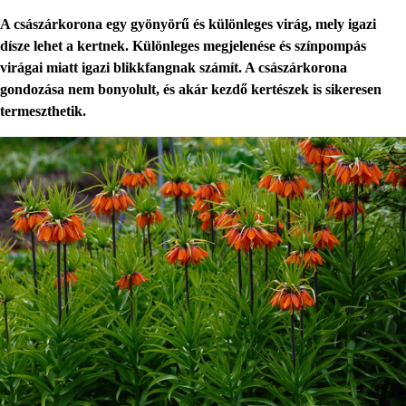
A császárkorona egy gyönyörű és különleges virág, mely igazi
dísze lehet a kertnek. Különleges megjelenése és színpompás
virágai miatt igazi blikkfangnak számít. A császárkorona
gondozása nem bonyolult, és akár kezdő kertészek is sikeresen
termeszthetik.