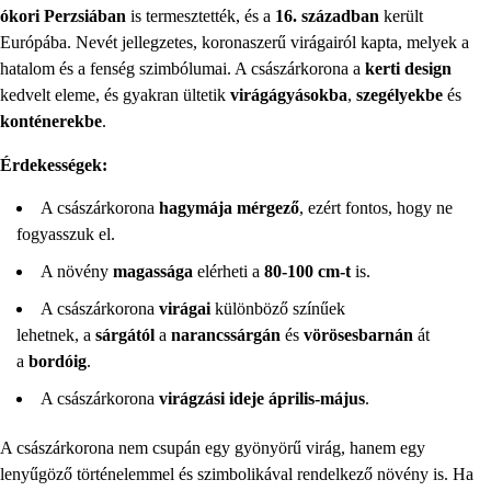
ókori Perzsiában
is termesztették, és a
16. században
került
Európába. Nevét jellegzetes, koronaszerű virágairól kapta, melyek a
hatalom és a fenség szimbólumai. A császárkorona a
kerti design
kedvelt eleme, és gyakran ültetik
virágágyásokba
,
szegélyekbe
és
konténerekbe
.
Érdekességek:
A császárkorona
hagymája mérgező
, ezért fontos, hogy ne
fogyasszuk el.
A növény
magassága
elérheti a
80-100 cm-t
is.
A császárkorona
virágai
különböző színűek
lehetnek, a
sárgától
a
narancssárgán
és
vörösesbarnán
át
a
bordóig
.
A császárkorona
virágzási ideje
április-május
.
A császárkorona nem csupán egy gyönyörű virág, hanem egy
lenyűgöző történelemmel és szimbolikával rendelkező növény is. Ha