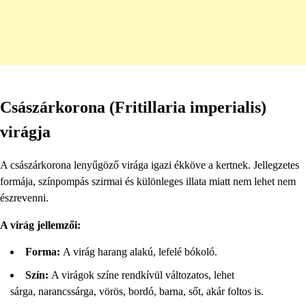
Császárkorona (Fritillaria imperialis)
virágja
A császárkorona lenyűgöző virága igazi ékköve a kertnek. Jellegzetes
formája, színpompás szirmai és különleges illata miatt nem lehet nem
észrevenni.
A virág jellemzői:
Forma:
A virág harang alakú, lefelé bókoló.
Szín:
A virágok színe rendkívül változatos, lehet
sárga, narancssárga, vörös, bordó, barna, sőt, akár foltos is.