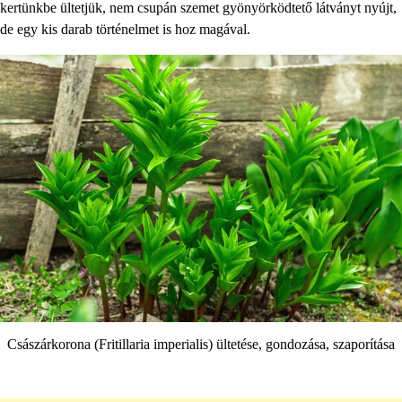
kertünkbe ültetjük, nem csupán szemet gyönyörködtető látványt nyújt,
de egy kis darab történelmet is hoz magával.
Császárkorona (Fritillaria imperialis) ültetése, gondozása, szaporítása