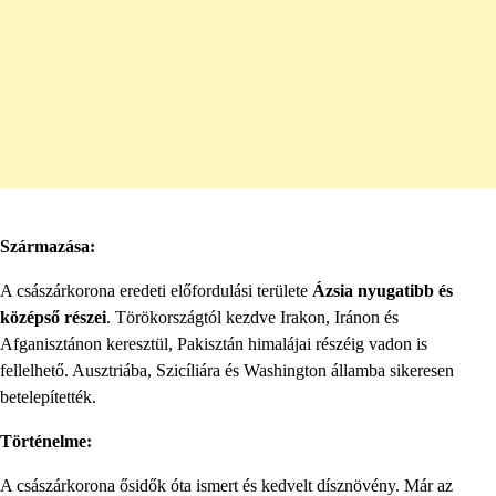
Származása:
A császárkorona eredeti előfordulási területe
Ázsia nyugatibb és
középső részei
. Törökországtól kezdve Irakon, Iránon és
Afganisztánon keresztül, Pakisztán himalájai részéig vadon is
fellelhető. Ausztriába, Szicíliára és Washington államba sikeresen
betelepítették.
Történelme:
A császárkorona ősidők óta ismert és kedvelt dísznövény. Már az