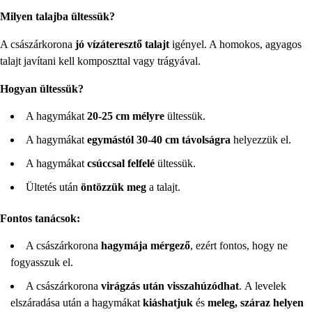
Milyen talajba ültessük?
A császárkorona
jó vízáteresztő talajt
igényel. A homokos, agyagos
talajt javítani kell komposzttal vagy trágyával.
Hogyan ültessük?
A hagymákat
20-25 cm mélyre
ültessük.
A hagymákat
egymástól 30-40 cm távolságra
helyezzük el.
A hagymákat
csúccsal felfelé
ültessük.
Ültetés után
öntözzük meg
a talajt.
Fontos tanácsok:
A császárkorona
hagymája mérgező
, ezért fontos, hogy ne
fogyasszuk el.
A császárkorona
virágzás után visszahúzódhat
. A levelek
elszáradása után a hagymákat
kiáshatjuk
és
meleg, száraz helyen