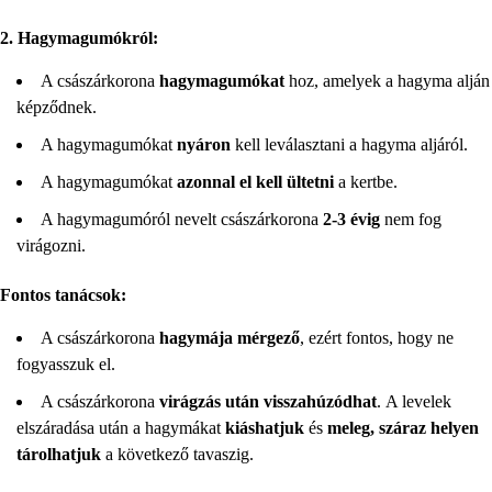
2. Hagymagumókról:
A császárkorona
hagymagumókat
hoz, amelyek a hagyma alján
képződnek.
A hagymagumókat
nyáron
kell leválasztani a hagyma aljáról.
A hagymagumókat
azonnal el kell ültetni
a kertbe.
A hagymagumóról nevelt császárkorona
2-3 évig
nem fog
virágozni.
Fontos tanácsok:
A császárkorona
hagymája mérgező
, ezért fontos, hogy ne
fogyasszuk el.
A császárkorona
virágzás után visszahúzódhat
. A levelek
elszáradása után a hagymákat
kiáshatjuk
és
meleg, száraz helyen
tárolhatjuk
a következő tavaszig.