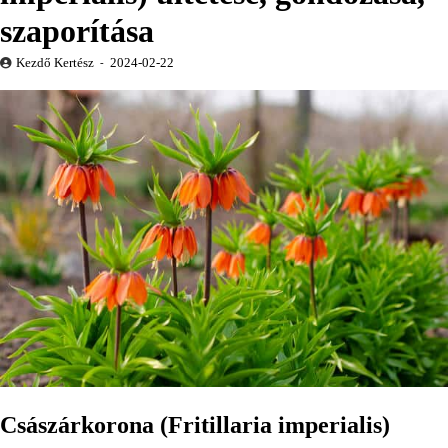
szaporítása
Kezdő Kertész
2024-02-22
Császárkorona (Fritillaria imperialis)