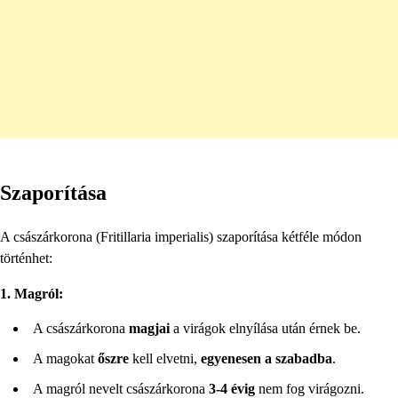
Szaporítása
A császárkorona (Fritillaria imperialis) szaporítása kétféle módon
történhet:
1. Magról:
A császárkorona
magjai
a virágok elnyílása után érnek be.
A magokat
őszre
kell elvetni,
egyenesen a szabadba
.
A magról nevelt császárkorona
3-4 évig
nem fog virágozni.