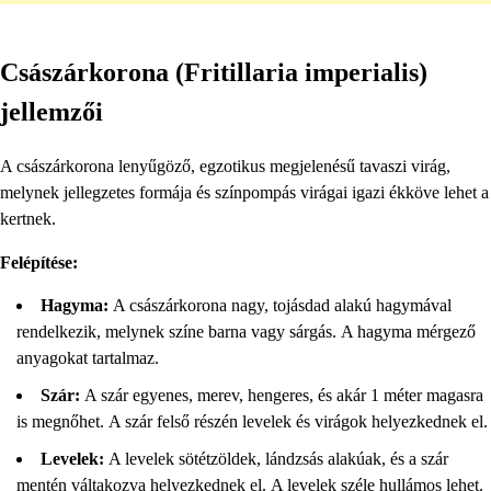
Császárkorona (Fritillaria imperialis)
jellemzői
A császárkorona lenyűgöző, egzotikus megjelenésű tavaszi virág,
melynek jellegzetes formája és színpompás virágai igazi ékköve lehet a
kertnek.
Felépítése:
Hagyma:
A császárkorona nagy, tojásdad alakú hagymával
rendelkezik, melynek színe barna vagy sárgás. A hagyma mérgező
anyagokat tartalmaz.
Szár:
A szár egyenes, merev, hengeres, és akár 1 méter magasra
is megnőhet. A szár felső részén levelek és virágok helyezkednek el.
Levelek:
A levelek sötétzöldek, lándzsás alakúak, és a szár
mentén váltakozva helyezkednek el. A levelek széle hullámos lehet.