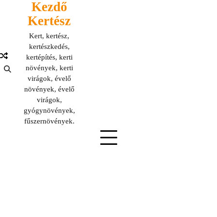
Kezdő
Skip
to
Kertész
content
Kert, kertész,
kertészkedés,
kertépítés, kerti
növények, kerti
virágok, évelő
növények, évelő
virágok,
gyógynövények,
fűszernövények.