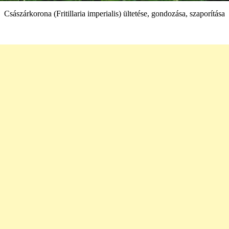
Császárkorona (Fritillaria imperialis) ültetése, gondozása, szaporítása