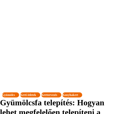
Gyümölcs
Kerti ötletek
Kerttervezés
Konyhakert
Gyümölcsfa telepítés: Hogyan
lehet megfelelően telepíteni a