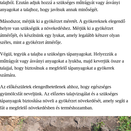
talajból. Ezután adjuk hozzá a szükséges műtrágyát vagy ásványi
anyagokat a talajhoz, hogy javítsuk annak minőségét.
Másodszor, mérjük ki a gyökérzet méretét. A gyökereknek elegendő
helyre van szükségük a növekedéshez. Mérjük ki a gyökérzet
átmérőjét, és készítsünk egy lyukat, amely legalább kétszer olyan
széles, mint a gyökérzet átmérője.
Végül, tegyük a talajba a szükséges tápanyagokat. Helyezzük a
műtrágyát vagy ásványi anyagokat a lyukba, majd keverjük össze a
talajjal, hogy biztosítsuk a megfelelő tápanyagokat a gyökerek
számára.
Az előkészületek elengedhetetlenek ahhoz, hogy egészséges
gyümölcsfát neveljünk. Az előzetes talajvizsgálat és a szükséges
tápanyagok biztosítása növeli a gyökérzet növekedését, amely segíti a
fát a megfelelő növekedésben és terméshozamban.