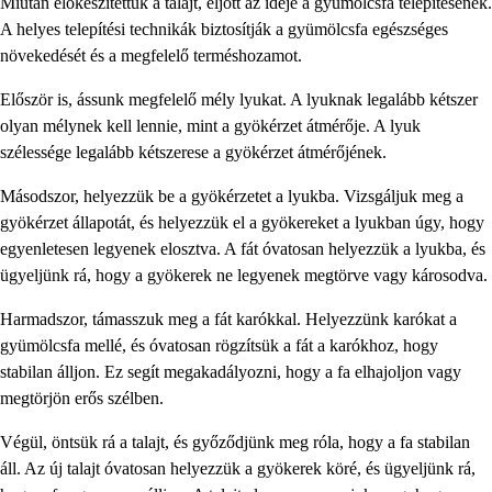
Miután előkészítettük a talajt, eljött az ideje a gyümölcsfa telepítésének.
A helyes telepítési technikák biztosítják a gyümölcsfa egészséges
növekedését és a megfelelő terméshozamot.
Először is, ássunk megfelelő mély lyukat. A lyuknak legalább kétszer
olyan mélynek kell lennie, mint a gyökérzet átmérője. A lyuk
szélessége legalább kétszerese a gyökérzet átmérőjének.
Másodszor, helyezzük be a gyökérzetet a lyukba. Vizsgáljuk meg a
gyökérzet állapotát, és helyezzük el a gyökereket a lyukban úgy, hogy
egyenletesen legyenek elosztva. A fát óvatosan helyezzük a lyukba, és
ügyeljünk rá, hogy a gyökerek ne legyenek megtörve vagy károsodva.
Harmadszor, támasszuk meg a fát karókkal. Helyezzünk karókat a
gyümölcsfa mellé, és óvatosan rögzítsük a fát a karókhoz, hogy
stabilan álljon. Ez segít megakadályozni, hogy a fa elhajoljon vagy
megtörjön erős szélben.
Végül, öntsük rá a talajt, és győződjünk meg róla, hogy a fa stabilan
áll. Az új talajt óvatosan helyezzük a gyökerek köré, és ügyeljünk rá,