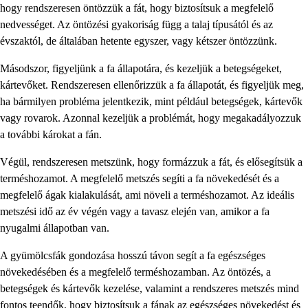
hogy rendszeresen öntözzük a fát, hogy biztosítsuk a megfelelő
nedvességet. Az öntözési gyakoriság függ a talaj típusától és az
évszaktól, de általában hetente egyszer, vagy kétszer öntözzünk.
Másodszor, figyeljünk a fa állapotára, és kezeljük a betegségeket,
kártevőket. Rendszeresen ellenőrizzük a fa állapotát, és figyeljük meg,
ha bármilyen probléma jelentkezik, mint például betegségek, kártevők
vagy rovarok. Azonnal kezeljük a problémát, hogy megakadályozzuk
a további károkat a fán.
Végül, rendszeresen metszünk, hogy formázzuk a fát, és elősegítsük a
terméshozamot. A megfelelő metszés segíti a fa növekedését és a
megfelelő ágak kialakulását, ami növeli a terméshozamot. Az ideális
metszési idő az év végén vagy a tavasz elején van, amikor a fa
nyugalmi állapotban van.
A gyümölcsfák gondozása hosszú távon segít a fa egészséges
növekedésében és a megfelelő terméshozamban. Az öntözés, a
betegségek és kártevők kezelése, valamint a rendszeres metszés mind
fontos teendők, hogy biztosítsuk a fának az egészséges növekedést és