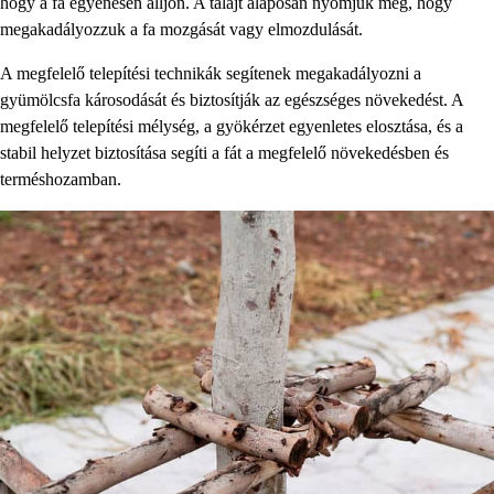
hogy a fa egyenesen álljon. A talajt alaposan nyomjuk meg, hogy
megakadályozzuk a fa mozgását vagy elmozdulását.
A megfelelő telepítési technikák segítenek megakadályozni a
gyümölcsfa károsodását és biztosítják az egészséges növekedést. A
megfelelő telepítési mélység, a gyökérzet egyenletes elosztása, és a
stabil helyzet biztosítása segíti a fát a megfelelő növekedésben és
terméshozamban.