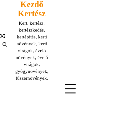
Kezdő
Skip
to
Kertész
content
Kert, kertész,
kertészkedés,
kertépítés, kerti
növények, kerti
virágok, évelő
növények, évelő
virágok,
gyógynövények,
fűszernövények.