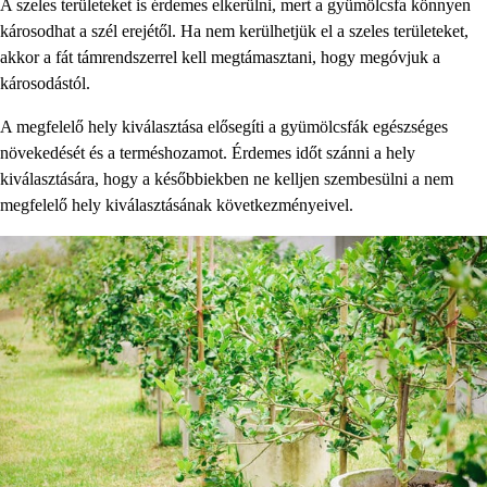
A szeles területeket is érdemes elkerülni, mert a gyümölcsfa könnyen
károsodhat a szél erejétől. Ha nem kerülhetjük el a szeles területeket,
akkor a fát támrendszerrel kell megtámasztani, hogy megóvjuk a
károsodástól.
A megfelelő hely kiválasztása elősegíti a gyümölcsfák egészséges
növekedését és a terméshozamot. Érdemes időt szánni a hely
kiválasztására, hogy a későbbiekben ne kelljen szembesülni a nem
megfelelő hely kiválasztásának következményeivel.