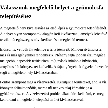
Válasszunk megfelelő helyet a gyümölcsfa
telepítéséhez
A megfelelő hely kiválasztása az első lépés a gyümölcsfa telepítésénél.
A helyet olyan szempontok alapján kell kiválasztani, amelyek lehetővé
teszik a fa egészséges növekedését és a megfelelő termést.
Először is, vegyük figyelembe a fajta igényeit. Minden gyümölcsfa
más és más igényekkel rendelkezik. Néhány fajta jobban érzi magát a
melegebb, naposabb területeken, míg mások inkább a hűvösebb,
árnyékosabb környezetet kedvelik. A fajta igényeinek figyelembevétele
segít a megfelelő hely kiválasztásában.
Fontos szempont még a vízelvezetés. Kerüljük a területeket, ahol a víz
könnyen felhalmozódik, mert a túl nedves talaj károsíthatja a
gyökérrendszert. A vízelvezetési problémákat előre kell látni, és meg
kell oldani a megfelelő telepítési terület kiválasztásával.