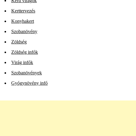
Kerti virágok
Kerttervezés
Konyhakert
Szobanövény
Zöldség
Zöldség infók
Virág infók
Szobanövények
Gyógynövény infó