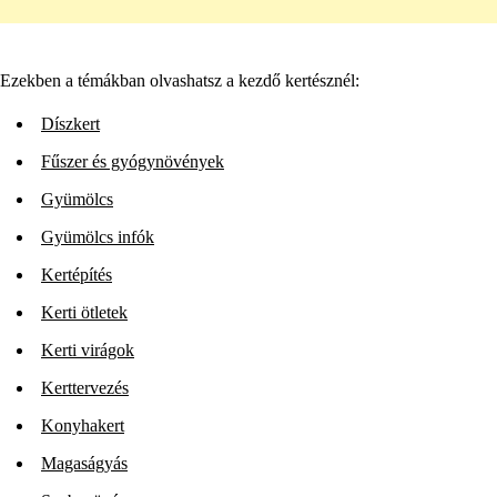
Ezekben a témákban olvashatsz a kezdő kertésznél:
Díszkert
Fűszer és gyógynövények
Gyümölcs
Gyümölcs infók
Kertépítés
Kerti ötletek
Kerti virágok
Kerttervezés
Konyhakert
Magaságyás