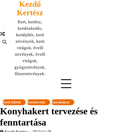
Kezdő
Skip
to
Kertész
content
Kert, kertész,
kertészkedés,
kertépítés, kerti
növények, kerti
virágok, évelő
növények, évelő
virágok,
gyógynövények,
fűszernövények.
Kerti ötletek
Kerttervezés
Konyhakert
Konyhakert tervezése és
fenntartása
Kezdő Kertész
2023-11-28