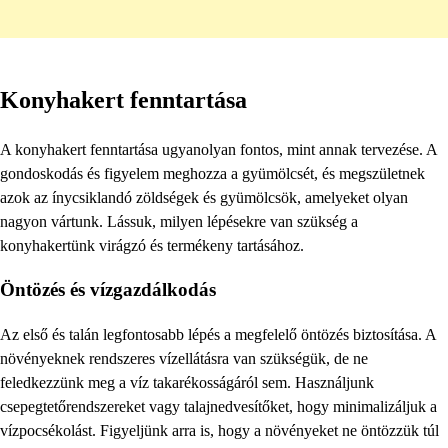
Konyhakert fenntartása
A konyhakert fenntartása ugyanolyan fontos, mint annak tervezése. A
gondoskodás és figyelem meghozza a gyümölcsét, és megszületnek
azok az ínycsiklandó zöldségek és gyümölcsök, amelyeket olyan
nagyon vártunk. Lássuk, milyen lépésekre van szükség a
konyhakertünk virágzó és termékeny tartásához.
Öntözés és vízgazdálkodás
Az első és talán legfontosabb lépés a megfelelő öntözés biztosítása. A
növényeknek rendszeres vízellátásra van szükségük, de ne
feledkezzünk meg a víz takarékosságáról sem. Használjunk
csepegtetőrendszereket vagy talajnedvesítőket, hogy minimalizáljuk a
vízpocsékolást. Figyeljünk arra is, hogy a növényeket ne öntözzük túl