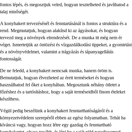
fontos lépés, és megosztjuk veled, hogyan tesztelheted és javíthatod a
talaj minőségét.
A konyhakert tervezésénél és fenntartásánál is fontos a struktúra és a
rend. Megmutatjuk, hogyan alakítsd ki az ágyásokat, és hogyan
tervezd meg a növények elrendezését. De a munka itt még nem ér
véget. Ismertetjük az öntözési és vízgazdálkodási tippeket, a gyomirtást
és a növényvédelmet, valamint a trágyázás és tápanyagellátás
fontosságát.
De ne feledd, a konyhakert nemcsak munka, hanem öröm is.
Bemutatjuk, hogyan élvezheted az érett terméseket és hogyan
használhatod fel őket a konyhában. Megosztunk néhány ötletet a
főzéshez és a tartósításhoz, hogy a saját terméseidből finom ételeket
készíthess.
Végül pedig beszélünk a konyhakert fenntarthatóságáról és a
környezetvédelem szerepéről ebben az egész folyamatban. Tehát ha
kíváncsi vagy, hogyan hozz létre egy gazdag és fenntartható
konyhakertet, olvass tovább, és lépj be a saját zöld paradicsomod