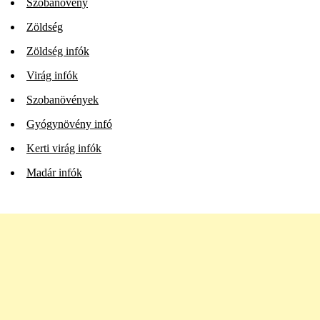
Szobanövény
Zöldség
Zöldség infók
Virág infók
Szobanövények
Gyógynövény infó
Kerti virág infók
Madár infók