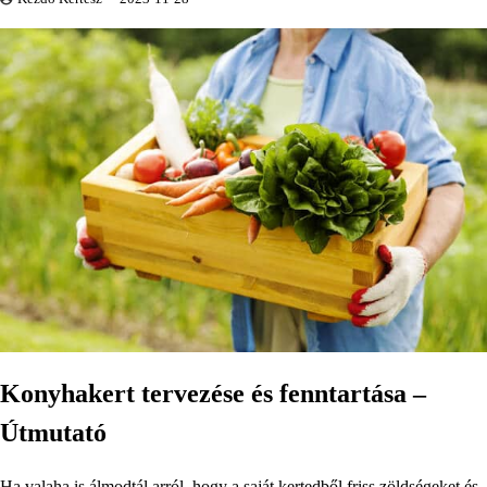
Konyhakert tervezése és fenntartása –
Útmutató
Ha valaha is álmodtál arról, hogy a saját kertedből friss zöldségeket és