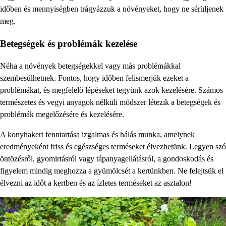
időben és mennyiségben trágyázzuk a növényeket, hogy ne sérüljenek
meg.
Betegségek és problémák kezelése
Néha a növények betegségekkel vagy más problémákkal
szembesülhetnek. Fontos, hogy időben felismerjük ezeket a
problémákat, és megfelelő lépéseket tegyünk azok kezelésére. Számos
természetes és vegyi anyagok nélküli módszer létezik a betegségek és
problémák megelőzésére és kezelésére.
A konyhakert fenntartása izgalmas és hálás munka, amelynek
eredményeként friss és egészséges terméseket élvezhetünk. Legyen szó
öntözésről, gyomirtásról vagy tápanyagellátásról, a gondoskodás és
figyelem mindig meghozza a gyümölcsét a kertünkben. Ne felejtsük el
élvezni az időt a kertben és az ízletes terméseket az asztalon!