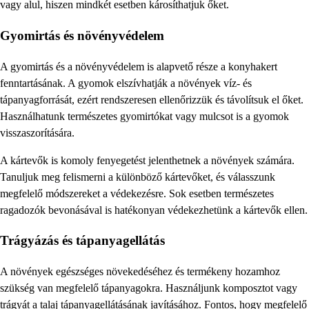
vagy alul, hiszen mindkét esetben károsíthatjuk őket.
Gyomirtás és növényvédelem
A gyomirtás és a növényvédelem is alapvető része a konyhakert
fenntartásának. A gyomok elszívhatják a növények víz- és
tápanyagforrását, ezért rendszeresen ellenőrizzük és távolítsuk el őket.
Használhatunk természetes gyomirtókat vagy mulcsot is a gyomok
visszaszorítására.
A kártevők is komoly fenyegetést jelenthetnek a növények számára.
Tanuljuk meg felismerni a különböző kártevőket, és válasszunk
megfelelő módszereket a védekezésre. Sok esetben természetes
ragadozók bevonásával is hatékonyan védekezhetünk a kártevők ellen.
Trágyázás és tápanyagellátás
A növények egészséges növekedéséhez és termékeny hozamhoz
szükség van megfelelő tápanyagokra. Használjunk komposztot vagy
trágyát a talaj tápanyagellátásának javításához. Fontos, hogy megfelelő