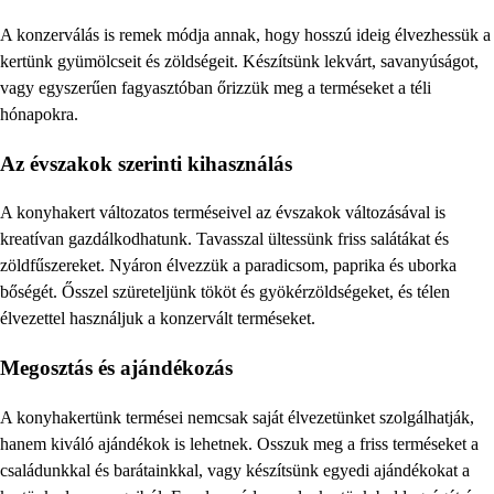
A konzerválás is remek módja annak, hogy hosszú ideig élvezhessük a
kertünk gyümölcseit és zöldségeit. Készítsünk lekvárt, savanyúságot,
vagy egyszerűen fagyasztóban őrizzük meg a terméseket a téli
hónapokra.
Az évszakok szerinti kihasználás
A konyhakert változatos terméseivel az évszakok változásával is
kreatívan gazdálkodhatunk. Tavasszal ültessünk friss salátákat és
zöldfűszereket. Nyáron élvezzük a paradicsom, paprika és uborka
bőségét. Ősszel szüreteljünk tököt és gyökérzöldségeket, és télen
élvezettel használjuk a konzervált terméseket.
Megosztás és ajándékozás
A konyhakertünk termései nemcsak saját élvezetünket szolgálhatják,
hanem kiváló ajándékok is lehetnek. Osszuk meg a friss terméseket a
családunkkal és barátainkkal, vagy készítsünk egyedi ajándékokat a