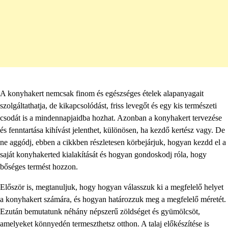
A konyhakert nemcsak finom és egészséges ételek alapanyagait
szolgáltathatja, de kikapcsolódást, friss levegőt és egy kis természeti
csodát is a mindennapjaidba hozhat. Azonban a konyhakert tervezése
és fenntartása kihívást jelenthet, különösen, ha kezdő kertész vagy. De
ne aggódj, ebben a cikkben részletesen körbejárjuk, hogyan kezdd el a
saját konyhakerted kialakítását és hogyan gondoskodj róla, hogy
bőséges termést hozzon.
Először is, megtanuljuk, hogy hogyan válasszuk ki a megfelelő helyet
a konyhakert számára, és hogyan határozzuk meg a megfelelő méretét.
Ezután bemutatunk néhány népszerű zöldséget és gyümölcsöt,
amelyeket könnyedén termeszthetsz otthon. A talaj előkészítése is