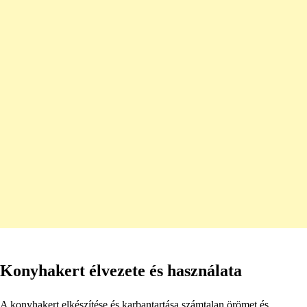
Konyhakert élvezete és használata
A konyhakert elkészítése és karbantartása számtalan örömet és