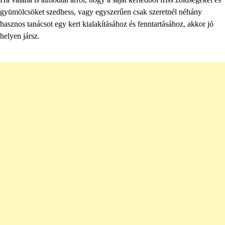
gyümölcsöket szedhess, vagy egyszerűen csak szeretnél néhány
hasznos tanácsot egy kert kialakításához és fenntartásához, akkor jó
helyen jársz.