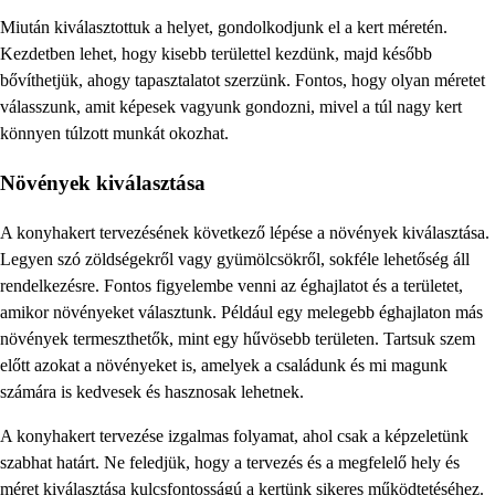
Miután kiválasztottuk a helyet, gondolkodjunk el a kert méretén.
Kezdetben lehet, hogy kisebb területtel kezdünk, majd később
bővíthetjük, ahogy tapasztalatot szerzünk. Fontos, hogy olyan méretet
válasszunk, amit képesek vagyunk gondozni, mivel a túl nagy kert
könnyen túlzott munkát okozhat.
Növények kiválasztása
A konyhakert tervezésének következő lépése a növények kiválasztása.
Legyen szó zöldségekről vagy gyümölcsökről, sokféle lehetőség áll
rendelkezésre. Fontos figyelembe venni az éghajlatot és a területet,
amikor növényeket választunk. Például egy melegebb éghajlaton más
növények termeszthetők, mint egy hűvösebb területen. Tartsuk szem
előtt azokat a növényeket is, amelyek a családunk és mi magunk
számára is kedvesek és hasznosak lehetnek.
A konyhakert tervezése izgalmas folyamat, ahol csak a képzeletünk
szabhat határt. Ne feledjük, hogy a tervezés és a megfelelő hely és
méret kiválasztása kulcsfontosságú a kertünk sikeres működtetéséhez.