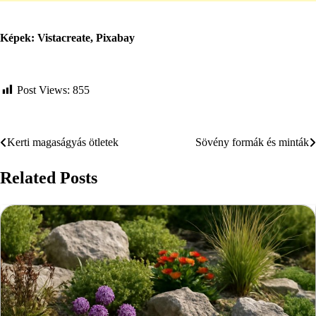
Képek: Vistacreate, Pixabay
Post Views:
855
Kerti magaságyás ötletek
Sövény formák és minták
Bejegyzés
navigáció
Related Posts