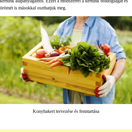
kertünk alapanyagaiból. Ezzel a módszerrel a kertünk boldogságát és
örömét is másokkal oszthatjuk meg.
Konyhakert tervezése és fenntartása