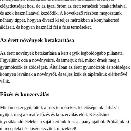
elégedettséget hoz, de az igazi öröm az érett termések betakarításával
és azok használatával kezdődik. A következő részben megosztunk
néhány tippet, hogyan élvezd ki teljes mértékben a konyhakerted
áldásait, és hogyan használd fel a friss terméseket.
Az érett növények betakarítása
Az érett növények betakarítása a kert egyik legboldogabb pillanata.
Figyeljünk oda a növényekre, és ismerjük fel, mikor érnek meg a
gyümölcsök és zöldségek. Általában az érett gyümölcsök és zöldségek
könnyen leválnak a növényről, és teljes ízük és tápértékük elérhetővé
válik.
Főzés és konzerválás
Miután összegyűjtöttük a friss terméseket, lehetőségeink tárházát
nyitjuk meg a kreatív főzés és konzerválás előtt. Készítsünk
ínycsiklandó ételeket a saját kertünk friss alapanyagaiból. Próbáljuk ki
új recepteket és kísérletezzünk új ízekkel!