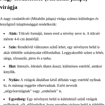
virágja
A nagy csodatölcsér (Mirabilis jalapa) virága számos különleges és
lenyűgöző tulajdonsággal rendelkezik:
Alak:
Tölcsér formájú, innen ered a növény neve is. A tölcsér
mérete 4-6 cm átmérőjű.
Szín:
Rendkívül változatos színű lehet, egy növényen belül is
akár többféle színárnyalat előfordulhat. Leggyakoribb színei a fehér,
sárga, rózsaszín, piros és a tarka.
Illat:
Intenzív, édeskés illatot áraszt, különösen estefelé, amikor
kinyílik.
Nyílás:
A virágok általában késő délután vagy estefelé nyílnak
ki, és másnap reggelre elhervadnak. Ezért nevezik
„négyóravirágnak” vagy „estikének” is.
Egyediség:
Egy növényen belül is különböző színű virágok
nyílhatnak, sőt, előfordulhat, hogy egyetlen virágon belül is többféle