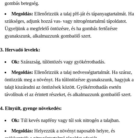
gombás betegség.
Megoldás:
Ellenőrizzük a talaj pH-ját és tápanyagtartalmát. Ha
szükséges, adjunk hozzá vas- vagy nitrogéntartalmú tápoldatot.
Ügyeljünk a megfelelő öntözésre, és ha gombás fertőzésre
gyanakszunk, alkalmazzunk gombaölő szert.
3. Hervadó levelek:
Ok:
Szárazság, túlöntözés vagy gyökérrothadás.
Megoldás:
Ellenőrizzük a talaj nedvességtartalmát. Ha száraz,
öntözzük meg a növényt. Ha túlöntözésre gyanakszunk, hagyjuk a
talajt kiszáradni az öntözések között. Gyökérrothadás esetén
távolítsuk el az érintett részeket, és alkalmazzunk gombaölő szert.
4. Elnyúlt, gyenge növekedés:
Ok:
Túl kevés napfény vagy túl sok nitrogén a talajban.
Megoldás:
Helyezzük a növényt naposabb helyre, és