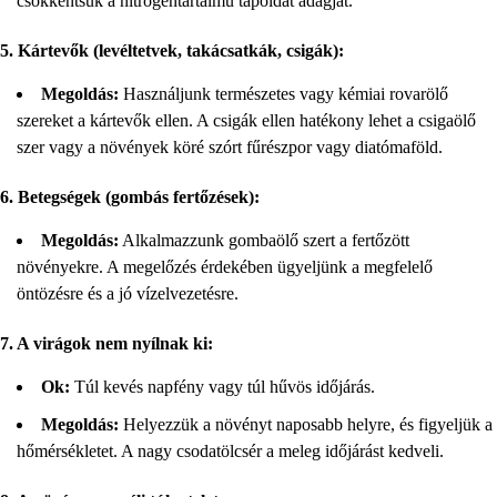
csökkentsük a nitrogéntartalmú tápoldat adagját.
5. Kártevők (levéltetvek, takácsatkák, csigák):
Megoldás:
Használjunk természetes vagy kémiai rovarölő
szereket a kártevők ellen. A csigák ellen hatékony lehet a csigaölő
szer vagy a növények köré szórt fűrészpor vagy diatómaföld.
6. Betegségek (gombás fertőzések):
Megoldás:
Alkalmazzunk gombaölő szert a fertőzött
növényekre. A megelőzés érdekében ügyeljünk a megfelelő
öntözésre és a jó vízelvezetésre.
7. A virágok nem nyílnak ki:
Ok:
Túl kevés napfény vagy túl hűvös időjárás.
Megoldás:
Helyezzük a növényt naposabb helyre, és figyeljük a
hőmérsékletet. A nagy csodatölcsér a meleg időjárást kedveli.