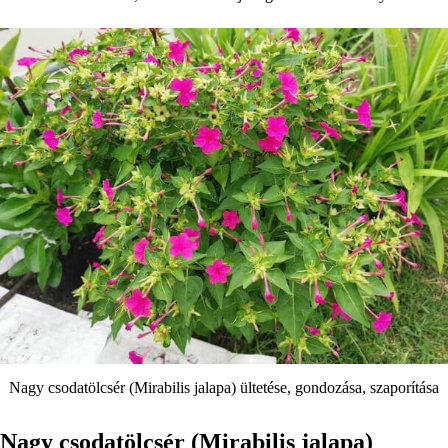
Nagy csodatölcsér (Mirabilis jalapa) ültetése, gondozása, szaporítása
Nagy csodatölcsér (Mirabilis jalapa)