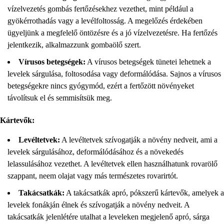
vízelvezetés gombás fertőzésekhez vezethet, mint például a
gyökérrothadás vagy a levélfoltosság. A megelőzés érdekében
ügyeljünk a megfelelő öntözésre és a jó vízelvezetésre. Ha fertőzés
jelentkezik, alkalmazzunk gombaölő szert.
Vírusos betegségek:
A vírusos betegségek tünetei lehetnek a
levelek sárgulása, foltosodása vagy deformálódása. Sajnos a vírusos
betegségekre nincs gyógymód, ezért a fertőzött növényeket
távolítsuk el és semmisítsük meg.
Kártevők:
Levéltetvek:
A levéltetvek szívogatják a növény nedveit, ami a
levelek sárgulásához, deformálódásához és a növekedés
lelassulásához vezethet. A levéltetvek ellen használhatunk rovarölő
szappant, neem olajat vagy más természetes rovarirtót.
Takácsatkák:
A takácsatkák apró, pókszerű kártevők, amelyek a
levelek fonákján élnek és szívogatják a növény nedveit. A
takácsatkák jelenlétére utalhat a leveleken megjelenő apró, sárga