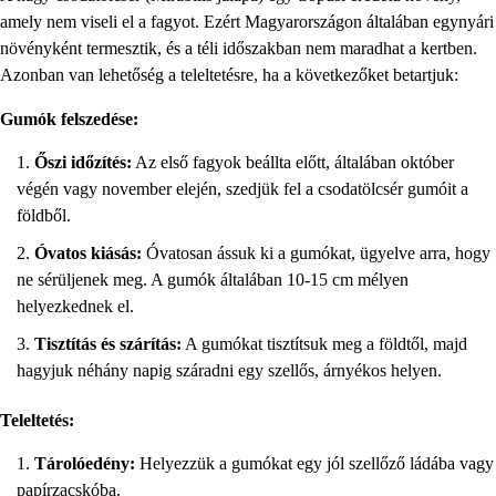
amely nem viseli el a fagyot. Ezért Magyarországon általában egynyári
növényként termesztik, és a téli időszakban nem maradhat a kertben.
Azonban van lehetőség a teleltetésre, ha a következőket betartjuk:
Gumók felszedése:
Őszi időzítés:
Az első fagyok beállta előtt, általában október
végén vagy november elején, szedjük fel a csodatölcsér gumóit a
földből.
Óvatos kiásás:
Óvatosan ássuk ki a gumókat, ügyelve arra, hogy
ne sérüljenek meg. A gumók általában 10-15 cm mélyen
helyezkednek el.
Tisztítás és szárítás:
A gumókat tisztítsuk meg a földtől, majd
hagyjuk néhány napig száradni egy szellős, árnyékos helyen.
Teleltetés:
Tárolóedény:
Helyezzük a gumókat egy jól szellőző ládába vagy
papírzacskóba.