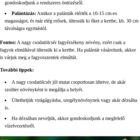
gondoskodjunk a rendszeres öntözésről.
Palántázás:
Amikor a palánták elérték a 10-15 cm-es
magasságot, és már elég erősek, ültessük ki őket a kertbe, kb. 30 cm
távolságra egymástól.
Fontos:
A nagy csodatölcsér fagyérzékeny növény, ezért csak a
fagyok elmúltával ültessük ki a kertbe. Ha palántát vásárolunk, akkor
is várjuk meg a fagyosszentek elmúltát.
További tippek:
A nagy csodatölcsér jól mutat csoportosan ültetve, de akár
szoliter növényként is megállja a helyét.
Ültethetjük virágágyásba, szegélynövénynek vagy akár dézsába
is.
Ha dézsában neveljük, akkor gondoskodjunk a megfelelő
vízelvezetésről.