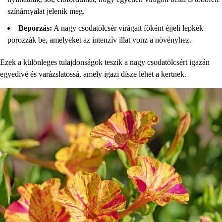
színárnyalat jelenik meg.
Beporzás:
A nagy csodatölcsér virágait főként éjjeli lepkék
porozzák be, amelyeket az intenzív illat vonz a növényhez.
Ezek a különleges tulajdonságok teszik a nagy csodatölcsért igazán
egyedivé és varázslatossá, amely igazi dísze lehet a kertnek.