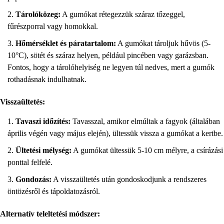
Tárolóközeg:
A gumókat rétegezzük száraz tőzeggel,
fűrészporral vagy homokkal.
Hőmérséklet és páratartalom:
A gumókat tároljuk hűvös (5-
10°C), sötét és száraz helyen, például pincében vagy garázsban.
Fontos, hogy a tárolóhelyiség ne legyen túl nedves, mert a gumók
rothadásnak indulhatnak.
Visszaültetés:
Tavaszi időzítés:
Tavasszal, amikor elmúltak a fagyok (általában
április végén vagy május elején), ültessük vissza a gumókat a kertbe.
Ültetési mélység:
A gumókat ültessük 5-10 cm mélyre, a csírázási
ponttal felfelé.
Gondozás:
A visszaültetés után gondoskodjunk a rendszeres
öntözésről és tápoldatozásról.
Alternatív teleltetési módszer: