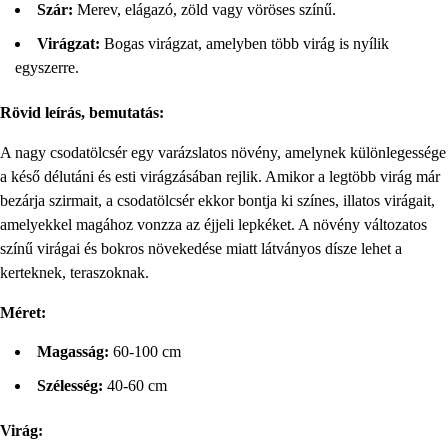
Szár:
Merev, elágazó, zöld vagy vöröses színű.
Virágzat:
Bogas virágzat, amelyben több virág is nyílik
egyszerre.
Rövid leírás, bemutatás:
A nagy csodatölcsér egy varázslatos növény, amelynek különlegessége
a késő délutáni és esti virágzásában rejlik. Amikor a legtöbb virág már
bezárja szirmait, a csodatölcsér ekkor bontja ki színes, illatos virágait,
amelyekkel magához vonzza az éjjeli lepkéket. A növény változatos
színű virágai és bokros növekedése miatt látványos dísze lehet a
kerteknek, teraszoknak.
Méret:
Magasság:
60-100 cm
Szélesség:
40-60 cm
Virág: