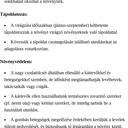
sokkhatást okozhat a növénynek.
Tápoldatozás:
A virágzási időszakban (június-szeptember) kéthetente
tápoldatozzuk a növényt virágzó növényeknek való tápoldattal.
Kövessük a tápoldat csomagolásán található utasításokat az
adagolásra vonatkozóan.
Növényvédelem:
A nagy csodatölcsér általában ellenálló a kártevőkkel és
betegségekkel szemben, de időnként megtámadhatják levéltetvek,
takácsatkák vagy csigák.
A kártevők ellen használhatunk természetes rovarirtó szereket
(pl. neem olaj) vagy kémiai szereket, de mindig tartsuk be a
használati utasítást.
A gombás betegségek megelőzése érdekében kerüljük a levelek
túlzott nedvesítését, és biztosítsunk jó légáramlást a növény körül.