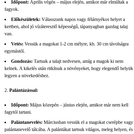
Időpont:
Április végén – május elején, amikor már elmúltak a
fagyok.
Előkészületek:
Válasszunk napos vagy félárnyékos helyet a
kertben, ahol jó vízáteresztő képességű, tápanyagban gazdag talaj
van.
Vetés:
Vessük a magokat 1-2 cm mélyre, kb. 30 cm távolságra
egymástól.
Gondozás:
Tartsuk a talajt nedvesen, amíg a magok ki nem
kelnek. A kikelés után ritkítsuk a növényeket, hogy elegendő helyük
legyen a növekedéshez.
Palántázással:
Időpont:
Május közepén – június elején, amikor már nem kell
fagytól tartani.
Palántanevelés:
Márciusban vessük el a magokat cserépbe vagy
palántanevelő tálcába. A palántákat tartsuk világos, meleg helyen, és