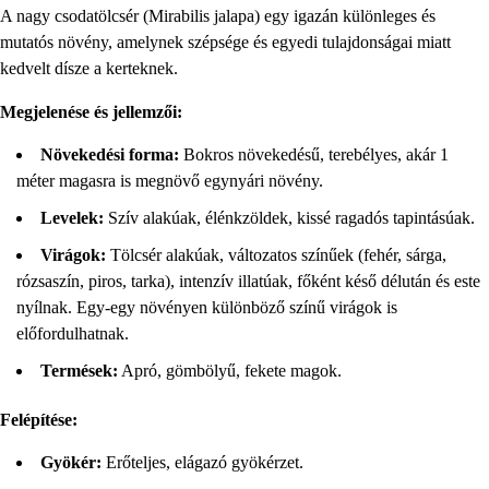
A nagy csodatölcsér (Mirabilis jalapa) egy igazán különleges és
mutatós növény, amelynek szépsége és egyedi tulajdonságai miatt
kedvelt dísze a kerteknek.
Megjelenése és jellemzői:
Növekedési forma:
Bokros növekedésű, terebélyes, akár 1
méter magasra is megnövő egynyári növény.
Levelek:
Szív alakúak, élénkzöldek, kissé ragadós tapintásúak.
Virágok:
Tölcsér alakúak, változatos színűek (fehér, sárga,
rózsaszín, piros, tarka), intenzív illatúak, főként késő délután és este
nyílnak. Egy-egy növényen különböző színű virágok is
előfordulhatnak.
Termések:
Apró, gömbölyű, fekete magok.
Felépítése:
Gyökér:
Erőteljes, elágazó gyökérzet.