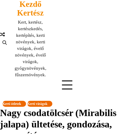
Kezdő
Skip
to
Kertész
content
Kert, kertész,
kertészkedés,
kertépítés, kerti
növények, kerti
virágok, évelő
növények, évelő
virágok,
gyógynövények,
fűszernövények.
Kerti ötletek
Kerti virágok
Nagy csodatölcsér (Mirabilis
jalapa) ültetése, gondozása,