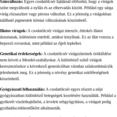
Színváltozás:
Egyes csodatölcsér fajtáknál előfordul, hogy a virágok
színe megváltozik a nyílás és az elhervadás között. Például egy sárga
virág rózsaszínre vagy pirosra változhat. Ez a jelenség a virágokban
található pigmentek kémiai változásának köszönhető.
Illatos virágok:
A csodatölcsér virágai intenzív, édeskés illatot
árasztanak, különösen estefelé, amikor kinyílnak. Ez az illat vonzza a
beporzó rovarokat, mint például az éjjeli lepkéket.
Genetikai érdekességek:
A csodatölcsér virágszíneinek öröklődése
nem követi a Mendel-szabályokat. A különböző színű virágok
keresztezésekor a következő generációban váratlan színkombinációk
jelenhetnek meg. Ez a jelenség a növény genetikai sokféleségének
köszönhető.
Gyógyászati felhasználás:
A csodatölcsér egyes részeit a népi
gyógyászatban különböző betegségek kezelésére használták. Például a
gyökerét vizelethajtóként, a leveleit sebgyógyításra, a virágait pedig
gyulladáscsökkentőként alkalmazták.