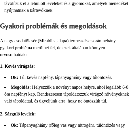
távolítsuk el a lehullott leveleket és a gyomokat, amelyek menedéket
nyújthatnak a kártevőknek.
Gyakori problémák és megoldások
A nagy csodatölcsér (Mirabilis jalapa) termesztése során néhány
gyakori probléma merülhet fel, de ezek általában könnyen
orvosolhatóak:
1. Kevés virágzás:
Ok:
Túl kevés napfény, tápanyaghiány vagy túlöntözés.
Megoldás:
Helyezzük a növényt napos helyre, ahol legalább 6-8
óra napfényt kap. Rendszeresen tápoldatozzuk virágzó növényeknek
való tápoldattal, és ügyeljünk arra, hogy ne öntözzük túl.
2. Sárguló levelek:
Ok:
Tápanyaghiány (főleg vas vagy nitrogén), túlöntözés vagy