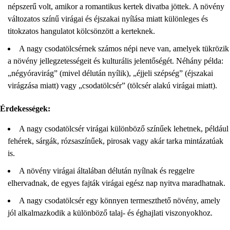
népszerű volt, amikor a romantikus kertek divatba jöttek. A növény
változatos színű virágai és éjszakai nyílása miatt különleges és
titokzatos hangulatot kölcsönzött a kerteknek.
A nagy csodatölcsérnek számos népi neve van, amelyek tükrözik
a növény jellegzetességeit és kulturális jelentőségét. Néhány példa:
„négyóravirág” (mivel délután nyílik), „éjjeli szépség” (éjszakai
virágzása miatt) vagy „csodatölcsér” (tölcsér alakú virágai miatt).
Érdekességek:
A nagy csodatölcsér virágai különböző színűek lehetnek, például
fehérek, sárgák, rózsaszínűek, pirosak vagy akár tarka mintázatúak
is.
A növény virágai általában délután nyílnak és reggelre
elhervadnak, de egyes fajták virágai egész nap nyitva maradhatnak.
A nagy csodatölcsér egy könnyen termeszthető növény, amely
jól alkalmazkodik a különböző talaj- és éghajlati viszonyokhoz.