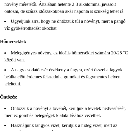
növény méretétől. Általában hetente 2-3 alkalommal javasolt
öntözni, de száraz időszakokban akár naponta is szükség lehet rá.
Ügyeljünk arra, hogy ne öntözzük túl a növényt, mert a pangó
víz gyökérrothadást okozhat.
Hőmérséklet:
Melegigényes növény, az ideális hőmérséklet számára 20-25 °C
között van.
A nagy csodatölcsér érzékeny a fagyra, ezért ősszel a fagyok
beállta előtt érdemes felszedni a gumókat és fagymentes helyen
teleltetni.
Öntözés:
Öntözzük a növényt a tövénél, kerüljük a levelek nedvesítését,
mert ez gombás betegségek kialakulásához vezethet.
Használjunk langyos vizet, kerüljük a hideg vizet, mert az