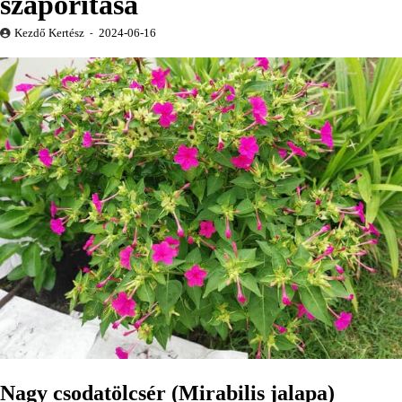
szaporítása
Kezdő Kertész
2024-06-16
Nagy csodatölcsér (Mirabilis jalapa)