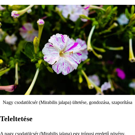
Nagy csodatölcsér (Mirabilis jalapa) ültetése, gondozása, szaporítása
Teleltetése
A nagy csodatölcsér (Mirabilis jalapa) egy trópusi eredetű növény,