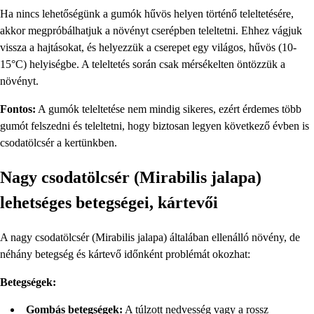
Ha nincs lehetőségünk a gumók hűvös helyen történő teleltetésére,
akkor megpróbálhatjuk a növényt cserépben teleltetni. Ehhez vágjuk
vissza a hajtásokat, és helyezzük a cserepet egy világos, hűvös (10-
15°C) helyiségbe. A teleltetés során csak mérsékelten öntözzük a
növényt.
Fontos:
A gumók teleltetése nem mindig sikeres, ezért érdemes több
gumót felszedni és teleltetni, hogy biztosan legyen következő évben is
csodatölcsér a kertünkben.
Nagy csodatölcsér (Mirabilis jalapa)
lehetséges betegségei, kártevői
A nagy csodatölcsér (Mirabilis jalapa) általában ellenálló növény, de
néhány betegség és kártevő időnként problémát okozhat:
Betegségek:
Gombás betegségek:
A túlzott nedvesség vagy a rossz