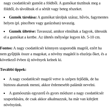
nagy csodatölcsér gumóit a földből. A gumókat tisztítsuk meg a
földtől, és távolítsuk el a sérült vagy beteg részeket.
Gumók tárolása:
A gumókat tároljuk száraz, hűvös, fagymentes
helyen (pl. pincében vagy garázsban) tavaszig.
Gumók ültetése:
Tavasszal, amikor elmúltak a fagyok, ültessük
el a gumókat a kertbe. Az ültetés mélysége legyen kb. 5-10 cm.
Fontos:
A nagy csodatölcsér könnyen szaporodik magról, ezért ha
nem gyűjtjük össze a magokat, a növény magától is elszórja őket, és a
következő évben új növények kelnek ki.
További tippek:
A nagy csodatölcsér magról vetve is szépen fejlődik, de ha
biztosra akarunk menni, akkor érdemesebb palántát nevelni.
A gumóosztás egyszerű és gyors módszer a nagy csodatölcsér
szaporítására, de csak akkor alkalmazzuk, ha már van kifejlett
növényünk.