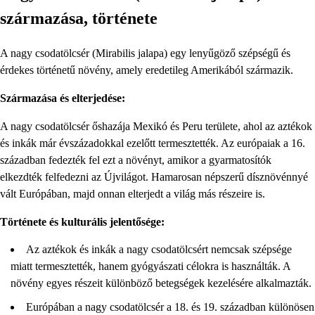
származása, története
A nagy csodatölcsér (Mirabilis jalapa) egy lenyűgöző szépségű és
érdekes történetű növény, amely eredetileg Amerikából származik.
Származása és elterjedése:
A nagy csodatölcsér őshazája Mexikó és Peru területe, ahol az aztékok
és inkák már évszázadokkal ezelőtt termesztették. Az európaiak a 16.
században fedezték fel ezt a növényt, amikor a gyarmatosítók
elkezdték felfedezni az Újvilágot. Hamarosan népszerű dísznövénnyé
vált Európában, majd onnan elterjedt a világ más részeire is.
Története és kulturális jelentősége:
Az aztékok és inkák a nagy csodatölcsért nemcsak szépsége
miatt termesztették, hanem gyógyászati célokra is használták. A
növény egyes részeit különböző betegségek kezelésére alkalmazták.
Európában a nagy csodatölcsér a 18. és 19. században különösen