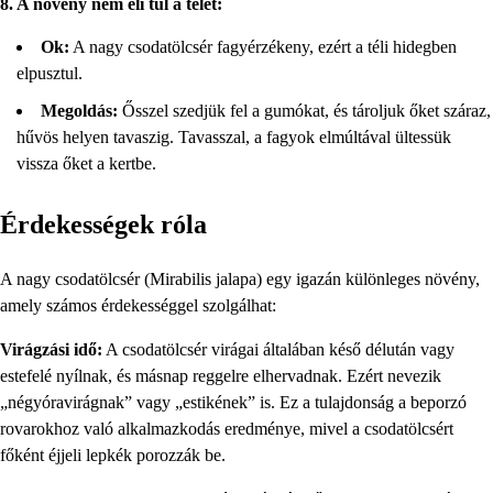
8. A növény nem éli túl a telet:
Ok:
A nagy csodatölcsér fagyérzékeny, ezért a téli hidegben
elpusztul.
Megoldás:
Ősszel szedjük fel a gumókat, és tároljuk őket száraz,
hűvös helyen tavaszig. Tavasszal, a fagyok elmúltával ültessük
vissza őket a kertbe.
Érdekességek róla
A nagy csodatölcsér (Mirabilis jalapa) egy igazán különleges növény,
amely számos érdekességgel szolgálhat:
Virágzási idő:
A csodatölcsér virágai általában késő délután vagy
estefelé nyílnak, és másnap reggelre elhervadnak. Ezért nevezik
„négyóravirágnak” vagy „estikének” is. Ez a tulajdonság a beporzó
rovarokhoz való alkalmazkodás eredménye, mivel a csodatölcsért
főként éjjeli lepkék porozzák be.