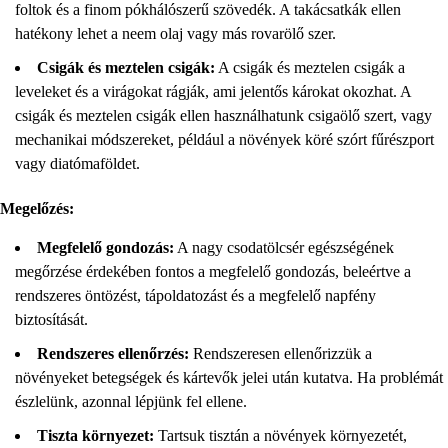
foltok és a finom pókhálószerű szövedék. A takácsatkák ellen
hatékony lehet a neem olaj vagy más rovarölő szer.
Csigák és meztelen csigák:
A csigák és meztelen csigák a
leveleket és a virágokat rágják, ami jelentős károkat okozhat. A
csigák és meztelen csigák ellen használhatunk csigaölő szert, vagy
mechanikai módszereket, például a növények köré szórt fűrészport
vagy diatómaföldet.
Megelőzés:
Megfelelő gondozás:
A nagy csodatölcsér egészségének
megőrzése érdekében fontos a megfelelő gondozás, beleértve a
rendszeres öntözést, tápoldatozást és a megfelelő napfény
biztosítását.
Rendszeres ellenőrzés:
Rendszeresen ellenőrizzük a
növényeket betegségek és kártevők jelei után kutatva. Ha problémát
észlelünk, azonnal lépjünk fel ellene.
Tiszta környezet:
Tartsuk tisztán a növények környezetét,