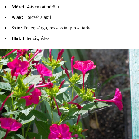
Méret:
4-6 cm átmérőjű
Alak:
Tölcsér alakú
Szín:
Fehér, sárga, rózsaszín, piros, tarka
Illat:
Intenzív, édes