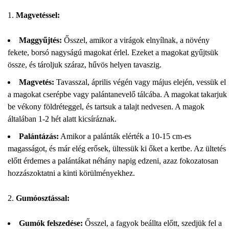
Magvetéssel:
Maggyűjtés:
Ősszel, amikor a virágok elnyílnak, a növény
fekete, borsó nagyságú magokat érlel. Ezeket a magokat gyűjtsük
össze, és tároljuk száraz, hűvös helyen tavaszig.
Magvetés:
Tavasszal, április végén vagy május elején, vessük el
a magokat cserépbe vagy palántanevelő tálcába. A magokat takarjuk
be vékony földréteggel, és tartsuk a talajt nedvesen. A magok
általában 1-2 hét alatt kicsíráznak.
Palántázás:
Amikor a palánták elérték a 10-15 cm-es
magasságot, és már elég erősek, ültessük ki őket a kertbe. Az ültetés
előtt érdemes a palántákat néhány napig edzeni, azaz fokozatosan
hozzászoktatni a kinti körülményekhez.
Gumóosztással:
Gumók felszedése:
Ősszel, a fagyok beállta előtt, szedjük fel a