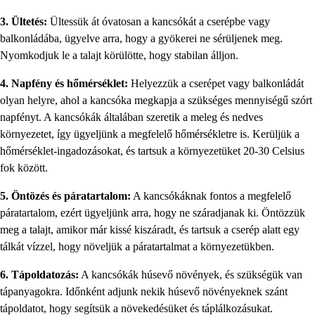
3. Ültetés:
Ültessük át óvatosan a kancsókát a cserépbe vagy
balkonládába, ügyelve arra, hogy a gyökerei ne sérüljenek meg.
Nyomkodjuk le a talajt körülötte, hogy stabilan álljon.
4. Napfény és hőmérséklet:
Helyezzük a cserépet vagy balkonládát
olyan helyre, ahol a kancsóka megkapja a szükséges mennyiségű szórt
napfényt. A kancsókák általában szeretik a meleg és nedves
környezetet, így ügyeljünk a megfelelő hőmérsékletre is. Kerüljük a
hőmérséklet-ingadozásokat, és tartsuk a környezetüket 20-30 Celsius
fok között.
5. Öntözés és páratartalom:
A kancsókáknak fontos a megfelelő
páratartalom, ezért ügyeljünk arra, hogy ne száradjanak ki. Öntözzük
meg a talajt, amikor már kissé kiszáradt, és tartsuk a cserép alatt egy
tálkát vízzel, hogy növeljük a páratartalmat a környezetükben.
6. Tápoldatozás:
A kancsókák húsevő növények, és szükségük van
tápanyagokra. Időnként adjunk nekik húsevő növényeknek szánt
tápoldatot, hogy segítsük a növekedésüket és táplálkozásukat.