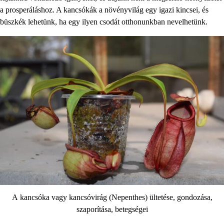
a prosperáláshoz. A kancsókák a növényvilág egy igazi kincsei, és
büszkék lehetünk, ha egy ilyen csodát otthonunkban nevelhetünk.
A kancsóka vagy kancsóvirág (Nepenthes) ültetése, gondozása,
szaporítása, betegségei