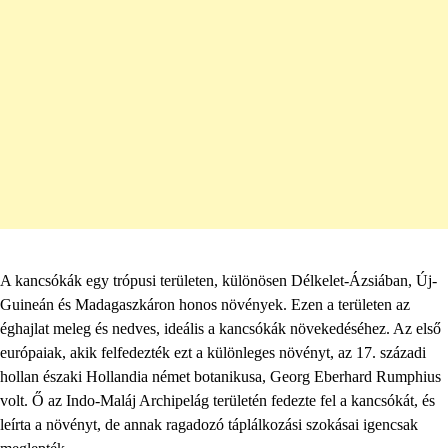
A kancsókák egy trópusi területen, különösen Délkelet-Ázsiában, Új-
Guineán és Madagaszkáron honos növények. Ezen a területen az
éghajlat meleg és nedves, ideális a kancsókák növekedéséhez. Az első
európaiak, akik felfedezték ezt a különleges növényt, az 17. századi
hollan északi Hollandia német botanikusa, Georg Eberhard Rumphius
volt. Ő az Indo-Maláj Archipelág területén fedezte fel a kancsókát, és
leírta a növényt, de annak ragadozó táplálkozási szokásai igencsak