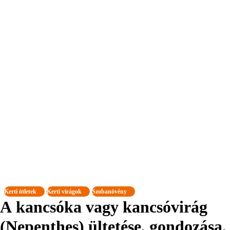
Kerti ötletek
Kerti virágok
Szobanövény
A kancsóka vagy kancsóvirág
(Nepenthes) ültetése, gondozása,