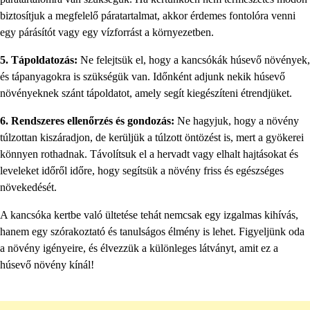
biztosítjuk a megfelelő páratartalmat, akkor érdemes fontolóra venni
egy párásítót vagy egy vízforrást a környezetben.
5. Tápoldatozás:
Ne felejtsük el, hogy a kancsókák húsevő növények,
és tápanyagokra is szükségük van. Időnként adjunk nekik húsevő
növényeknek szánt tápoldatot, amely segít kiegészíteni étrendjüket.
6. Rendszeres ellenőrzés és gondozás:
Ne hagyjuk, hogy a növény
túlzottan kiszáradjon, de kerüljük a túlzott öntözést is, mert a gyökerei
könnyen rothadnak. Távolítsuk el a hervadt vagy elhalt hajtásokat és
leveleket időről időre, hogy segítsük a növény friss és egészséges
növekedését.
A kancsóka kertbe való ültetése tehát nemcsak egy izgalmas kihívás,
hanem egy szórakoztató és tanulságos élmény is lehet. Figyeljünk oda
a növény igényeire, és élvezzük a különleges látványt, amit ez a
húsevő növény kínál!