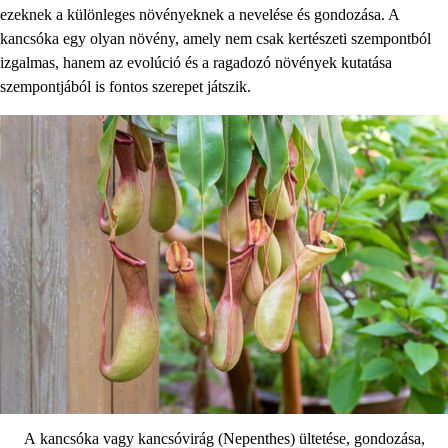
ezeknek a különleges növényeknek a nevelése és gondozása. A
kancsóka egy olyan növény, amely nem csak kertészeti szempontból
izgalmas, hanem az evolúció és a ragadozó növények kutatása
szempontjából is fontos szerepet játszik.
A kancsóka vagy kancsóvirág (Nepenthes) ültetése, gondozása,