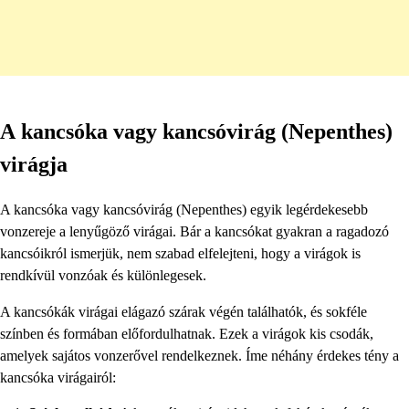
A kancsóka vagy kancsóvirág (Nepenthes)
virágja
A kancsóka vagy kancsóvirág (Nepenthes) egyik legérdekesebb
vonzereje a lenyűgöző virágai. Bár a kancsókat gyakran a ragadozó
kancsóikról ismerjük, nem szabad elfelejteni, hogy a virágok is
rendkívül vonzóak és különlegesek.
A kancsókák virágai elágazó szárak végén találhatók, és sokféle
színben és formában előfordulhatnak. Ezek a virágok kis csodák,
amelyek sajátos vonzerővel rendelkeznek. Íme néhány érdekes tény a
kancsóka virágairól: