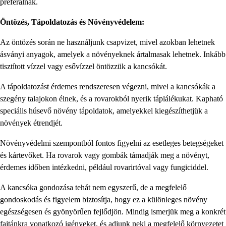
preferálnak.
Öntözés, Tápoldatozás és Növényvédelem:
Az öntözés során ne használjunk csapvizet, mivel azokban lehetnek
ásványi anyagok, amelyek a növényeknek ártalmasak lehetnek. Inkább
tisztított vízzel vagy esővízzel öntözzük a kancsókát.
A tápoldatozást érdemes rendszeresen végezni, mivel a kancsókák a
szegény talajokon élnek, és a rovarokból nyerik táplálékukat. Kapható
speciális húsevő növény tápoldatok, amelyekkel kiegészíthetjük a
növények étrendjét.
Növényvédelmi szempontból fontos figyelni az esetleges betegségeket
és kártevőket. Ha rovarok vagy gombák támadják meg a növényt,
érdemes időben intézkedni, például rovarirtóval vagy fungiciddel.
A kancsóka gondozása tehát nem egyszerű, de a megfelelő
gondoskodás és figyelem biztosítja, hogy ez a különleges növény
egészségesen és gyönyörűen fejlődjön. Mindig ismerjük meg a konkrét
fajtánkra vonatkozó igényeket, és adjunk neki a megfelelő környezetet