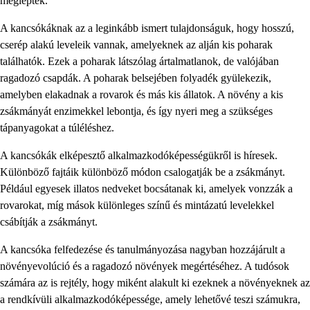
meglepték.
A kancsókáknak az a leginkább ismert tulajdonságuk, hogy hosszú,
cserép alakú leveleik vannak, amelyeknek az alján kis poharak
találhatók. Ezek a poharak látszólag ártalmatlanok, de valójában
ragadozó csapdák. A poharak belsejében folyadék gyülekezik,
amelyben elakadnak a rovarok és más kis állatok. A növény a kis
zsákmányát enzimekkel lebontja, és így nyeri meg a szükséges
tápanyagokat a túléléshez.
A kancsókák elképesztő alkalmazkodóképességükről is híresek.
Különböző fajtáik különböző módon csalogatják be a zsákmányt.
Például egyesek illatos nedveket bocsátanak ki, amelyek vonzzák a
rovarokat, míg mások különleges színű és mintázatú levelekkel
csábítják a zsákmányt.
A kancsóka felfedezése és tanulmányozása nagyban hozzájárult a
növényevolúció és a ragadozó növények megértéséhez. A tudósok
számára az is rejtély, hogy miként alakult ki ezeknek a növényeknek az
a rendkívüli alkalmazkodóképessége, amely lehetővé teszi számukra,