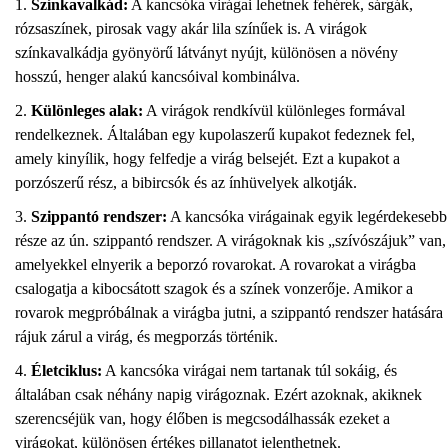
Színkavalkád:
A kancsóka virágai lehetnek fehérek, sárgák,
rózsaszínek, pirosak vagy akár lila színűek is. A virágok
színkavalkádja gyönyörű látványt nyújt, különösen a növény
hosszú, henger alakú kancsóival kombinálva.
Különleges alak:
A virágok rendkívül különleges formával
rendelkeznek. Általában egy kupolaszerű kupakot fedeznek fel,
amely kinyílik, hogy felfedje a virág belsejét. Ezt a kupakot a
porzószerű rész, a bibircsók és az ínhüvelyek alkotják.
Szippantó rendszer:
A kancsóka virágainak egyik legérdekesebb
része az ún. szippantó rendszer. A virágoknak kis „szívószájuk” van,
amelyekkel elnyerik a beporzó rovarokat. A rovarokat a virágba
csalogatja a kibocsátott szagok és a színek vonzerője. Amikor a
rovarok megpróbálnak a virágba jutni, a szippantó rendszer hatására
rájuk zárul a virág, és megporzás történik.
Életciklus:
A kancsóka virágai nem tartanak túl sokáig, és
általában csak néhány napig virágoznak. Ezért azoknak, akiknek
szerencséjük van, hogy élőben is megcsodálhassák ezeket a
virágokat, különösen értékes pillanatot jelenthetnek.