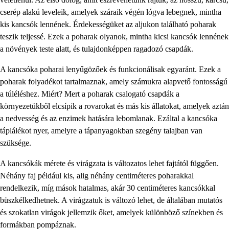
cserép alakú leveleik, amelyek száraik végén lógva lebegnek, mintha
kis kancsók lennének. Érdekességüket az aljukon található poharak
teszik teljessé. Ezek a poharak olyanok, mintha kicsi kancsók lennének
a növények teste alatt, és tulajdonképpen ragadozó csapdák.
A kancsóka poharai lenyűgözőek és funkcionálisak egyaránt. Ezek a
poharak folyadékot tartalmaznak, amely számukra alapvető fontosságú
a túléléshez. Miért? Mert a poharak csalogató csapdák a
környezetükből elcsípik a rovarokat és más kis állatokat, amelyek aztán
a nedvesség és az enzimek hatására lebomlanak. Ezáltal a kancsóka
táplálékot nyer, amelyre a tápanyagokban szegény talajban van
szüksége.
A kancsókák mérete és virágzata is változatos lehet fajtától függően.
Néhány faj például kis, alig néhány centiméteres poharakkal
rendelkezik, míg mások hatalmas, akár 30 centiméteres kancsókkal
büszkélkedhetnek. A virágzatuk is változó lehet, de általában mutatós
és szokatlan virágok jellemzik őket, amelyek különböző színekben és
formákban pompáznak.