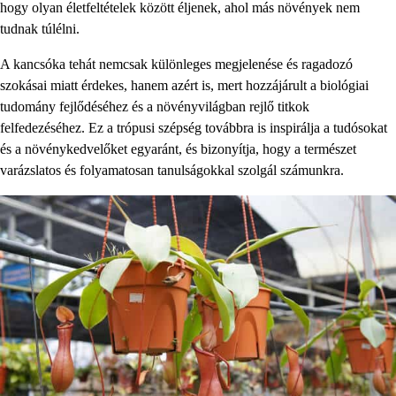
hogy olyan életfeltételek között éljenek, ahol más növények nem
tudnak túlélni.
A kancsóka tehát nemcsak különleges megjelenése és ragadozó
szokásai miatt érdekes, hanem azért is, mert hozzájárult a biológiai
tudomány fejlődéséhez és a növényvilágban rejlő titkok
felfedezéséhez. Ez a trópusi szépség továbbra is inspirálja a tudósokat
és a növénykedvelőket egyaránt, és bizonyítja, hogy a természet
varázslatos és folyamatosan tanulságokkal szolgál számunkra.