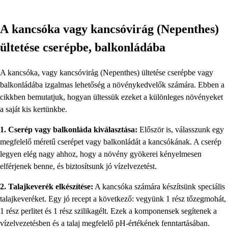
A kancsóka vagy kancsóvirág (Nepenthes)
ültetése cserépbe, balkonládába
A kancsóka, vagy kancsóvirág (Nepenthes) ültetése cserépbe vagy
balkonládába izgalmas lehetőség a növénykedvelők számára. Ebben a
cikkben bemutatjuk, hogyan ültessük ezeket a különleges növényeket
a saját kis kertünkbe.
1. Cserép vagy balkonláda kiválasztása:
Először is, válasszunk egy
megfelelő méretű cserépet vagy balkonládát a kancsókának. A cserép
legyen elég nagy ahhoz, hogy a növény gyökerei kényelmesen
elférjenek benne, és biztosítsunk jó vízelvezetést.
2. Talajkeverék elkészítése:
A kancsóka számára készítsünk speciális
talajkeveréket. Egy jó recept a következő: vegyünk 1 rész tőzegmohát,
1 rész perlitet és 1 rész szilikagélt. Ezek a komponensek segítenek a
vízelvezetésben és a talaj megfelelő pH-értékének fenntartásában.