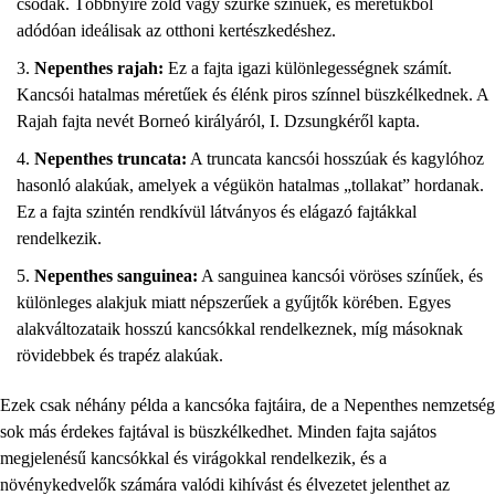
csodák. Többnyire zöld vagy szürke színűek, és méretükből
adódóan ideálisak az otthoni kertészkedéshez.
Nepenthes rajah:
Ez a fajta igazi különlegességnek számít.
Kancsói hatalmas méretűek és élénk piros színnel büszkélkednek. A
Rajah fajta nevét Borneó királyáról, I. Dzsungkéről kapta.
Nepenthes truncata:
A truncata kancsói hosszúak és kagylóhoz
hasonló alakúak, amelyek a végükön hatalmas „tollakat” hordanak.
Ez a fajta szintén rendkívül látványos és elágazó fajtákkal
rendelkezik.
Nepenthes sanguinea:
A sanguinea kancsói vöröses színűek, és
különleges alakjuk miatt népszerűek a gyűjtők körében. Egyes
alakváltozataik hosszú kancsókkal rendelkeznek, míg másoknak
rövidebbek és trapéz alakúak.
Ezek csak néhány példa a kancsóka fajtáira, de a Nepenthes nemzetség
sok más érdekes fajtával is büszkélkedhet. Minden fajta sajátos
megjelenésű kancsókkal és virágokkal rendelkezik, és a
növénykedvelők számára valódi kihívást és élvezetet jelenthet az