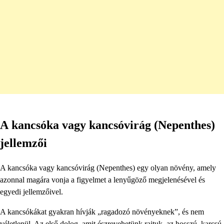
A kancsóka vagy kancsóvirág (Nepenthes)
jellemzői
A kancsóka vagy kancsóvirág (Nepenthes) egy olyan növény, amely
azonnal magára vonja a figyelmet a lenyűgöző megjelenésével és
egyedi jellemzőivel.
A kancsókákat gyakran hívják „ragadozó növényeknek”, és nem
véletlenül. Az első dolog, amit észrevehetünk rajtuk, az hosszú, karcsú,