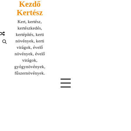
Kezdő
Skip
to
Kertész
content
Kert, kertész,
kertészkedés,
kertépítés, kerti
növények, kerti
virágok, évelő
növények, évelő
virágok,
gyógynövények,
fűszernövények.