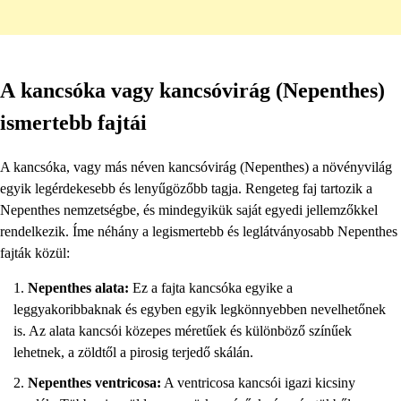
A kancsóka vagy kancsóvirág (Nepenthes)
ismertebb fajtái
A kancsóka, vagy más néven kancsóvirág (Nepenthes) a növényvilág
egyik legérdekesebb és lenyűgözőbb tagja. Rengeteg faj tartozik a
Nepenthes nemzetségbe, és mindegyikük saját egyedi jellemzőkkel
rendelkezik. Íme néhány a legismertebb és leglátványosabb Nepenthes
fajták közül:
Nepenthes alata:
Ez a fajta kancsóka egyike a
leggyakoribbaknak és egyben egyik legkönnyebben nevelhetőnek
is. Az alata kancsói közepes méretűek és különböző színűek
lehetnek, a zöldtől a pirosig terjedő skálán.
Nepenthes ventricosa:
A ventricosa kancsói igazi kicsiny