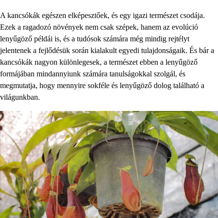
A kancsókák egészen elképesztőek, és egy igazi természet csodája.
Ezek a ragadozó növények nem csak szépek, hanem az evolúció
lenyűgöző példái is, és a tudósok számára még mindig rejtélyt
jelentenek a fejlődésük során kialakult egyedi tulajdonságaik. És bár a
kancsókák nagyon különlegesek, a természet ebben a lenyűgöző
formájában mindannyiunk számára tanulságokkal szolgál, és
megmutatja, hogy mennyire sokféle és lenyűgöző dolog található a
világunkban.