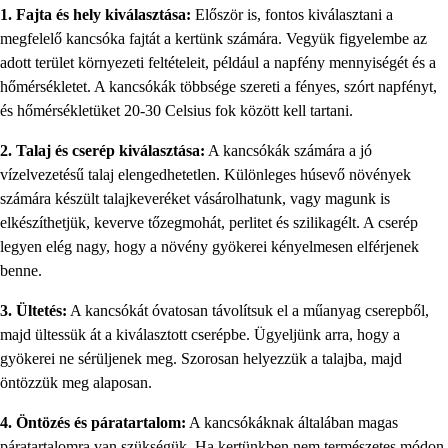
1. Fajta és hely kiválasztása:
Először is, fontos kiválasztani a
megfelelő kancsóka fajtát a kertünk számára. Vegyük figyelembe az
adott terület környezeti feltételeit, például a napfény mennyiségét és a
hőmérsékletet. A kancsókák többsége szereti a fényes, szórt napfényt,
és hőmérsékletüket 20-30 Celsius fok között kell tartani.
2. Talaj és cserép kiválasztása:
A kancsókák számára a jó
vízelvezetésű talaj elengedhetetlen. Különleges húsevő növények
számára készült talajkeveréket vásárolhatunk, vagy magunk is
elkészíthetjük, keverve tőzegmohát, perlitet és szilikagélt. A cserép
legyen elég nagy, hogy a növény gyökerei kényelmesen elférjenek
benne.
3. Ültetés:
A kancsókát óvatosan távolítsuk el a műanyag cserepből,
majd ültessük át a kiválasztott cserépbe. Ügyeljünk arra, hogy a
gyökerei ne sérüljenek meg. Szorosan helyezzük a talajba, majd
öntözzük meg alaposan.
4. Öntözés és páratartalom:
A kancsókáknak általában magas
páratartalomra van szükségük. Ha kertünkben nem természetes módon