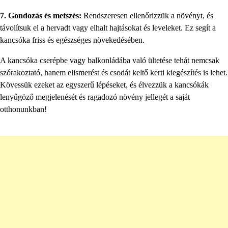
7. Gondozás és metszés:
Rendszeresen ellenőrizzük a növényt, és
távolítsuk el a hervadt vagy elhalt hajtásokat és leveleket. Ez segít a
kancsóka friss és egészséges növekedésében.
A kancsóka cserépbe vagy balkonládába való ültetése tehát nemcsak
szórakoztató, hanem elismerést és csodát keltő kerti kiegészítés is lehet.
Kövessük ezeket az egyszerű lépéseket, és élvezzük a kancsókák
lenyűgöző megjelenését és ragadozó növény jellegét a saját
otthonunkban!