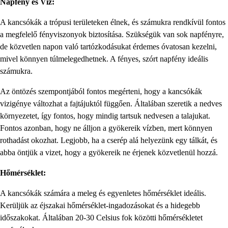
Napfény és Víz:
A kancsókák a trópusi területeken élnek, és számukra rendkívül fontos
a megfelelő fényviszonyok biztosítása. Szükségük van sok napfényre,
de közvetlen napon való tartózkodásukat érdemes óvatosan kezelni,
mivel könnyen túlmelegedhetnek. A fényes, szórt napfény ideális
számukra.
Az öntözés szempontjából fontos megérteni, hogy a kancsókák
vizigénye változhat a fajtájuktól függően. Általában szeretik a nedves
környezetet, így fontos, hogy mindig tartsuk nedvesen a talajukat.
Fontos azonban, hogy ne álljon a gyökereik vízben, mert könnyen
rothadást okozhat. Legjobb, ha a cserép alá helyezünk egy tálkát, és
abba öntjük a vizet, hogy a gyökereik ne érjenek közvetlenül hozzá.
Hőmérséklet:
A kancsókák számára a meleg és egyenletes hőmérséklet ideális.
Kerüljük az éjszakai hőmérséklet-ingadozásokat és a hidegebb
időszakokat. Általában 20-30 Celsius fok közötti hőmérsékletet