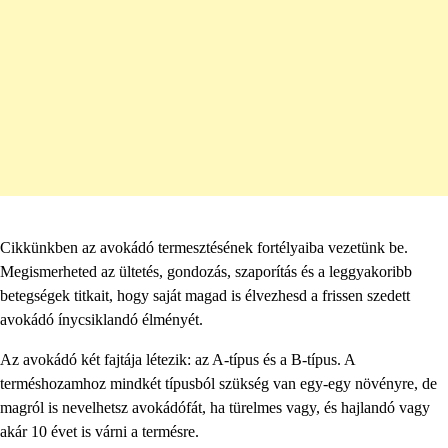
Cikkünkben az avokádó termesztésének fortélyaiba vezetünk be.
Megismerheted az ültetés, gondozás, szaporítás és a leggyakoribb
betegségek titkait, hogy saját magad is élvezhesd a frissen szedett
avokádó ínycsiklandó élményét.
Az avokádó két fajtája létezik: az A-típus és a B-típus. A
terméshozamhoz mindkét típusból szükség van egy-egy növényre, de
magról is nevelhetsz avokádófát, ha türelmes vagy, és hajlandó vagy
akár 10 évet is várni a termésre.