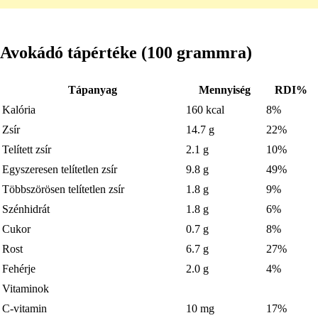
Avokádó tápértéke (100 grammra)
Tápanyag
Mennyiség
RDI%
Kalória
160 kcal
8%
Zsír
14.7 g
22%
Telített zsír
2.1 g
10%
Egyszeresen telítetlen zsír
9.8 g
49%
Többszörösen telítetlen zsír
1.8 g
9%
Szénhidrát
1.8 g
6%
Cukor
0.7 g
8%
Rost
6.7 g
27%
Fehérje
2.0 g
4%
Vitaminok
C-vitamin
10 mg
17%