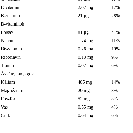
E-vitamin
2.07 mg
17%
K-vitamin
21 µg
28%
B-vitaminok
Folsav
81 µg
41%
Niacin
1.74 mg
11%
B6-vitamin
0.26 mg
19%
Riboflavin
0.13 mg
9%
Tiamin
0.07 mg
6%
Ásványi anyagok
Kálium
485 mg
14%
Magnézium
29 mg
8%
Foszfor
52 mg
8%
Vas
0.55 mg
4%
Cink
0.64 mg
6%