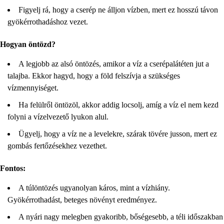
Figyelj rá, hogy a cserép ne álljon vízben, mert ez hosszú távon
gyökérrothadáshoz vezet.
Hogyan öntözd?
A legjobb az alsó öntözés, amikor a víz a cserépalátéten jut a
talajba. Ekkor hagyd, hogy a föld felszívja a szükséges
vízmennyiséget.
Ha felülről öntözöl, akkor addig locsolj, amíg a víz el nem kezd
folyni a vízelvezető lyukon alul.
Ügyelj, hogy a víz ne a levelekre, szárak tövére jusson, mert ez
gombás fertőzésekhez vezethet.
Fontos:
A túlöntözés ugyanolyan káros, mint a vízhiány.
Gyökérrothadást, beteges növényt eredményez.
A nyári nagy melegben gyakoribb, bőségesebb, a téli időszakban