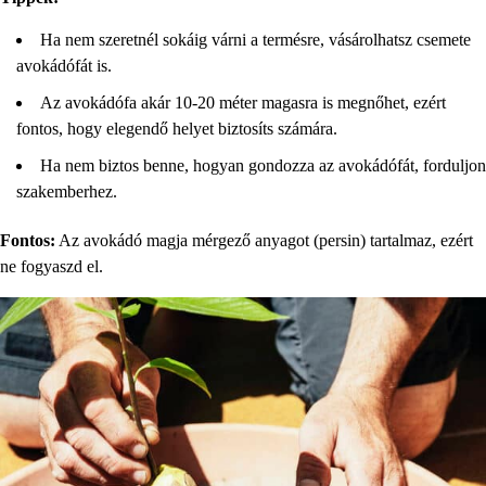
Ha nem szeretnél sokáig várni a termésre, vásárolhatsz csemete
avokádófát is.
Az avokádófa akár 10-20 méter magasra is megnőhet, ezért
fontos, hogy elegendő helyet biztosíts számára.
Ha nem biztos benne, hogyan gondozza az avokádófát, forduljon
szakemberhez.
Fontos:
Az avokádó magja mérgező anyagot (persin) tartalmaz, ezért
ne fogyaszd el.