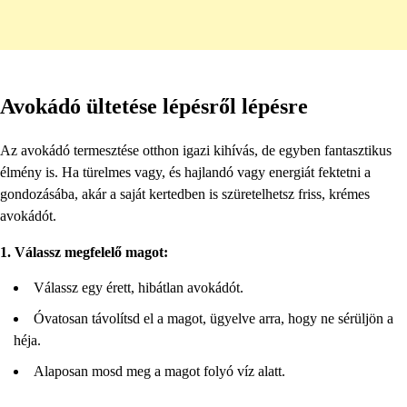
Avokádó ültetése lépésről lépésre
Az avokádó termesztése otthon igazi kihívás, de egyben fantasztikus
élmény is. Ha türelmes vagy, és hajlandó vagy energiát fektetni a
gondozásába, akár a saját kertedben is szüretelhetsz friss, krémes
avokádót.
1. Válassz megfelelő magot:
Válassz egy érett, hibátlan avokádót.
Óvatosan távolítsd el a magot, ügyelve arra, hogy ne sérüljön a
héja.
Alaposan mosd meg a magot folyó víz alatt.