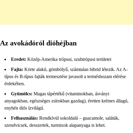
Az avokádóról dióhéjban
Eredet:
Közép-Amerika trópusi, szubtrópusi területei
Fajta:
Körte alakú, gömbölyű, számtalan hibrid létezik. Az A-
típus és B-típus fajták termesztése javasolt a terméshozam elérése
érdekében.
Gyümölcs:
Magas tápértékű (vitaminokban, ásványi
anyagokban, egészséges zsírokban gazdag), éretten krémes állagú,
enyhén diós ízvilágú.
Felhasználás:
Rendkívül sokoldalú – guacamole, saláták,
szendvicsek, desszertek, turmixok alapanyaga is lehet.