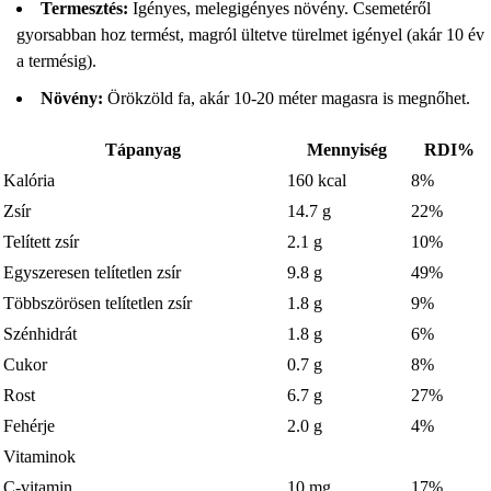
Termesztés:
Igényes, melegigényes növény. Csemetéről
gyorsabban hoz termést, magról ültetve türelmet igényel (akár 10 év
a termésig).
Növény:
Örökzöld fa, akár 10-20 méter magasra is megnőhet.
Tápanyag
Mennyiség
RDI%
Kalória
160 kcal
8%
Zsír
14.7 g
22%
Telített zsír
2.1 g
10%
Egyszeresen telítetlen zsír
9.8 g
49%
Többszörösen telítetlen zsír
1.8 g
9%
Szénhidrát
1.8 g
6%
Cukor
0.7 g
8%
Rost
6.7 g
27%
Fehérje
2.0 g
4%
Vitaminok
C-vitamin
10 mg
17%