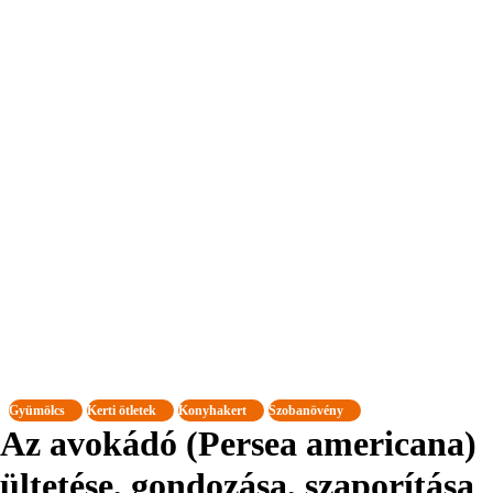
Gyümölcs
Kerti ötletek
Konyhakert
Szobanövény
Az avokádó (Persea americana)
ültetése, gondozása, szaporítása