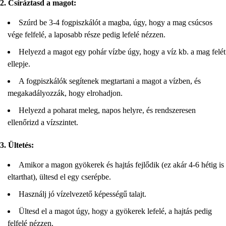
2. Csíráztasd a magot:
Szúrd be 3-4 fogpiszkálót a magba, úgy, hogy a mag csúcsos
vége felfelé, a laposabb része pedig lefelé nézzen.
Helyezd a magot egy pohár vízbe úgy, hogy a víz kb. a mag felét
ellepje.
A fogpiszkálók segítenek megtartani a magot a vízben, és
megakadályozzák, hogy elrohadjon.
Helyezd a poharat meleg, napos helyre, és rendszeresen
ellenőrizd a vízszintet.
3. Ültetés:
Amikor a magon gyökerek és hajtás fejlődik (ez akár 4-6 hétig is
eltarthat), ültesd el egy cserépbe.
Használj jó vízelvezető képességű talajt.
Ültesd el a magot úgy, hogy a gyökerek lefelé, a hajtás pedig
felfelé nézzen.