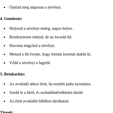
Öntözd meg alaposan a növényt.
4. Gondozás:
Helyezd a növényt meleg, napos helyre.
Rendszeresen öntözd, de ne locsold túl.
Havonta trágyázd a növényt.
Metszd a fát évente, hogy formás koronát alakíts ki.
Védd a növényt a fagytól.
5. Betakarítás:
Az avokádó akkor érett, ha enyhén puha nyomásra.
Szedd le a fáról, és szobahőmérsékleten tárold.
Az érett avokádót hűtőben tárolhatod.
Tippek: