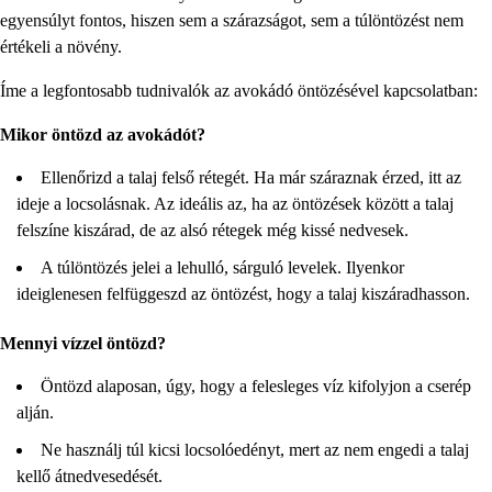
egyensúlyt fontos, hiszen sem a szárazságot, sem a túlöntözést nem
értékeli a növény.
Íme a legfontosabb tudnivalók az avokádó öntözésével kapcsolatban:
Mikor öntözd az avokádót?
Ellenőrizd a talaj felső rétegét. Ha már száraznak érzed, itt az
ideje a locsolásnak. Az ideális az, ha az öntözések között a talaj
felszíne kiszárad, de az alsó rétegek még kissé nedvesek.
A túlöntözés jelei a lehulló, sárguló levelek. Ilyenkor
ideiglenesen felfüggeszd az öntözést, hogy a talaj kiszáradhasson.
Mennyi vízzel öntözd?
Öntözd alaposan, úgy, hogy a felesleges víz kifolyjon a cserép
alján.
Ne használj túl kicsi locsolóedényt, mert az nem engedi a talaj
kellő átnedvesedését.