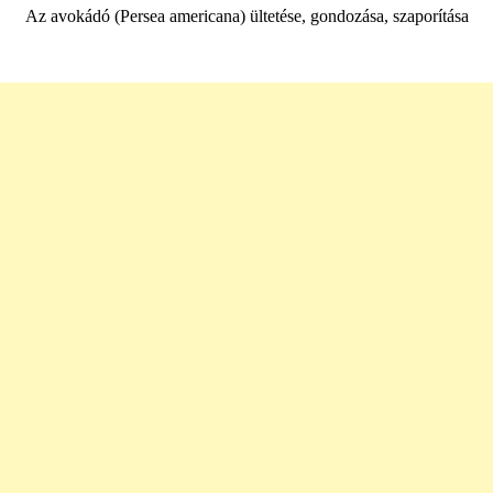
Az avokádó (Persea americana) ültetése, gondozása, szaporítása