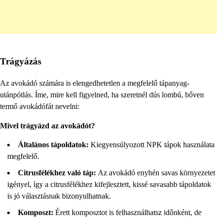
Trágyázás
Az avokádó számára is elengedhetetlen a megfelelő tápanyag-
utánpótlás. Íme, mire kell figyelned, ha szeretnél dús lombú, bőven
termő avokádófát nevelni:
Mivel trágyázd az avokádót?
Általános tápoldatok:
Kiegyensúlyozott NPK tápok használata
megfelelő.
Citrusfélékhez való táp:
Az avokádó enyhén savas környezetet
igényel, így a citrusfélékhez kifejlesztett, kissé savasabb tápoldatok
is jó választásnak bizonyulhatnak.
Komposzt:
Érett komposztot is felhasználhatsz időnként, de