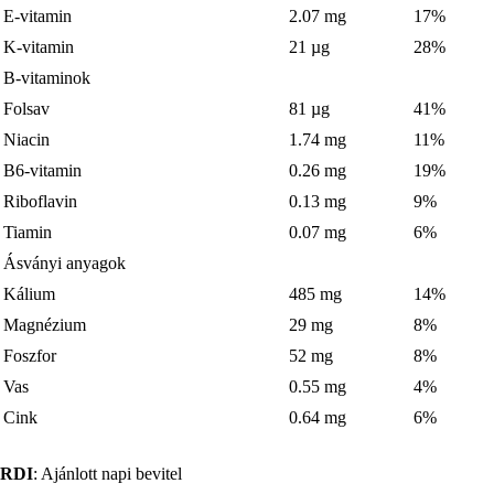
E-vitamin
2.07 mg
17%
K-vitamin
21 µg
28%
B-vitaminok
Folsav
81 µg
41%
Niacin
1.74 mg
11%
B6-vitamin
0.26 mg
19%
Riboflavin
0.13 mg
9%
Tiamin
0.07 mg
6%
Ásványi anyagok
Kálium
485 mg
14%
Magnézium
29 mg
8%
Foszfor
52 mg
8%
Vas
0.55 mg
4%
Cink
0.64 mg
6%
RDI
: Ajánlott napi bevitel