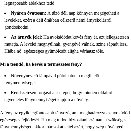
legnaposabb ablakhoz tedd.
Nyáron óvatosan:
A tűző déli nap könnyen megégetheti a
leveleket, ezért a déli órákban célszerű némi árnyékolásról
gondoskodni.
Az árnyék jelei:
Ha avokádódat kevés fény ér, azt jellegzetesen
mutatja. A levelei megnyúlnak, gyengévé válnak, színe sápadt lesz.
Hiába nő, egészséges gyümölcsöt aligha várhatsz tőle.
Mi a teendő, ha kevés a természetes fény?
Növénynevelő lámpával pótolhatod a megfelelő
fénymennyiséget.
Rendszeresen forgasd a cserepet, hogy minden oldalról
egyenletes fénymennyiséget kapjon a növény.
A fény az egyik legfontosabb tényező, ami meghatározza az avokádód
egészséges fejlődését. Ha meg tudod biztosítani számára a szükséges
fénymennyiséget, akkor már sokat tettél azért, hogy szép növényed