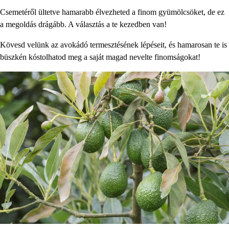
Csemetéről ültetve hamarabb élvezheted a finom gyümölcsöket, de ez
a megoldás drágább. A választás a te kezedben van!
Kövesd velünk az avokádó termesztésének lépéseit, és hamarosan te is
büszkén kóstolhatod meg a saját magad nevelte finomságokat!