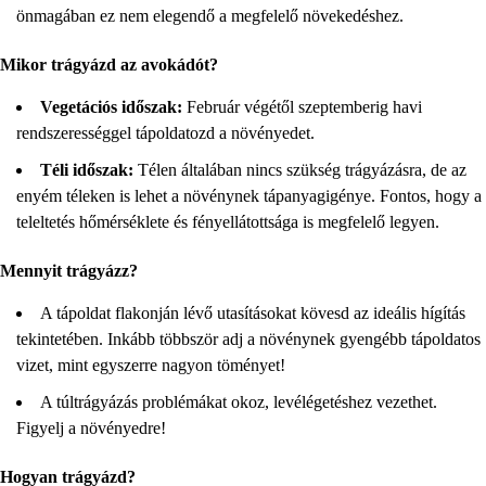
önmagában ez nem elegendő a megfelelő növekedéshez.
Mikor trágyázd az avokádót?
Vegetációs időszak:
Február végétől szeptemberig havi
rendszerességgel tápoldatozd a növényedet.
Téli időszak:
Télen általában nincs szükség trágyázásra, de az
enyém téleken is lehet a növénynek tápanyagigénye. Fontos, hogy a
teleltetés hőmérséklete és fényellátottsága is megfelelő legyen.
Mennyit trágyázz?
A tápoldat flakonján lévő utasításokat kövesd az ideális hígítás
tekintetében. Inkább többször adj a növénynek gyengébb tápoldatos
vizet, mint egyszerre nagyon töményet!
A túltrágyázás problémákat okoz, levélégetéshez vezethet.
Figyelj a növényedre!
Hogyan trágyázd?