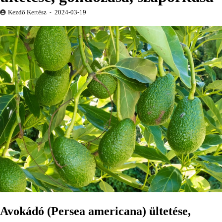
Kezdő Kertész
2024-03-19
Avokádó (Persea americana) ültetése,