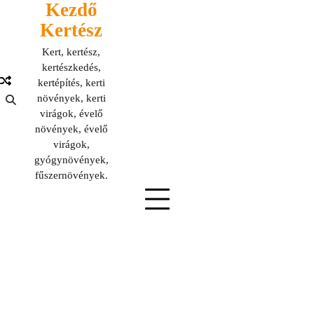
Kezdő
Skip
to
Kertész
content
Kert, kertész,
kertészkedés,
kertépítés, kerti
növények, kerti
virágok, évelő
növények, évelő
virágok,
gyógynövények,
fűszernövények.