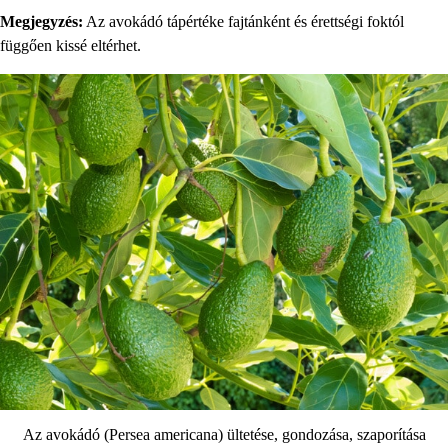
Megjegyzés:
Az avokádó tápértéke fajtánként és érettségi foktól
függően kissé eltérhet.
Az avokádó (Persea americana) ültetése, gondozása, szaporítása