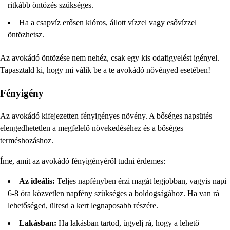
ritkább öntözés szükséges.
Ha a csapvíz erősen klóros, állott vízzel vagy esővízzel
öntözhetsz.
Az avokádó öntözése nem nehéz, csak egy kis odafigyelést igényel.
Tapasztald ki, hogy mi válik be a te avokádó növényed esetében!
Fényigény
Az avokádó kifejezetten fényigényes növény. A bőséges napsütés
elengedhetetlen a megfelelő növekedéséhez és a bőséges
terméshozáshoz.
Íme, amit az avokádó fényigényéről tudni érdemes:
Az ideális:
Teljes napfényben érzi magát legjobban, vagyis napi
6-8 óra közvetlen napfény szükséges a boldogságához. Ha van rá
lehetőséged, ültesd a kert legnaposabb részére.
Lakásban:
Ha lakásban tartod, ügyelj rá, hogy a lehető