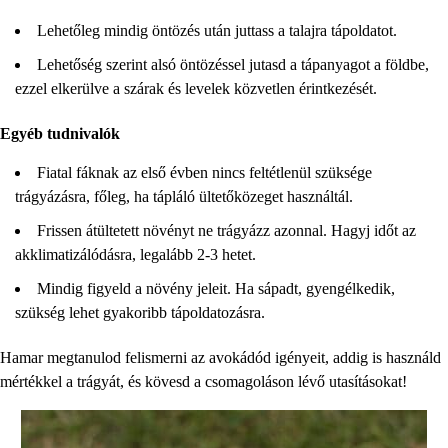
Lehetőleg mindig öntözés után juttass a talajra tápoldatot.
Lehetőség szerint alsó öntözéssel jutasd a tápanyagot a földbe,
ezzel elkerülve a szárak és levelek közvetlen érintkezését.
Egyéb tudnivalók
Fiatal fáknak az első évben nincs feltétlenül szüksége
trágyázásra, főleg, ha tápláló ültetőközeget használtál.
Frissen átültetett növényt ne trágyázz azonnal. Hagyj időt az
akklimatizálódásra, legalább 2-3 hetet.
Mindig figyeld a növény jeleit. Ha sápadt, gyengélkedik,
szükség lehet gyakoribb tápoldatozásra.
Hamar megtanulod felismerni az avokádód igényeit, addig is használd
mértékkel a trágyát, és kövesd a csomagoláson lévő utasításokat!