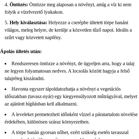
Öntözés:
Öntözze meg alaposan a növényt, amíg a víz ki nem
folyik a vízelvezető lyukakon.
Hely kiválasztása:
Helyezze a cserépbe ültetett törpe banánt
világos, meleg helyre, de kerülje a közvetlen tűző napot. Ideális a
szűrt vagy közvetett napfény.
Ápolás ültetés után:
Rendszeresen öntözze a növényt, de ügyeljen arra, hogy a talaj
ne legyen folyamatosan nedves. A locsolás között hagyja a felső
talajréteg kiszáradni.
Havonta egyszer tápoldatozhatja a növényt a vegetációs
időszakban (tavasz-nyár) egy kiegyensúlyozott műtrágyával, melyet
az ajánlott hígításban kell alkalmazni.
A leveleket permetezheti időnként vízzel a páratartalom növelése
érdekében, különösen száraz környezetben.
A törpe banán gyorsan nőhet, ezért szükség esetén tavasszal