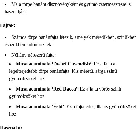
Ma a törpe banánt dísznövényként és gyümölcstermesztésre is
használják.
Fajták:
Számos törpe banánfajta létezik, amelyek méretükben, színükben
és ízükben különböznek.
Néhány népszerű fajta:
Musa acuminata ‘Dwarf Cavendish’
: Ez a fajta a
legelterjedtebb törpe banánfajta. Kis méretű, sárga színű
gyümölcsöket hoz.
Musa acuminata ‘Red Dacca’
: Ez a fajta vörös színű
gyümölcsöket hoz.
Musa acuminata ‘Fehi’
: Ez a fajta édes, illatos gyümölcsöket
hoz.
Használat: