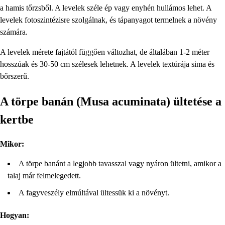
a hamis tőrzsből. A levelek széle ép vagy enyhén hullámos lehet. A
levelek fotoszintézisre szolgálnak, és tápanyagot termelnek a növény
számára.
A levelek mérete fajtától függően változhat, de általában 1-2 méter
hosszúak és 30-50 cm szélesek lehetnek. A levelek textúrája sima és
bőrszerű.
A törpe banán (Musa acuminata) ültetése a
kertbe
Mikor:
A törpe banánt a legjobb tavasszal vagy nyáron ültetni, amikor a
talaj már felmelegedett.
A fagyveszély elmúltával ültessük ki a növényt.
Hogyan: