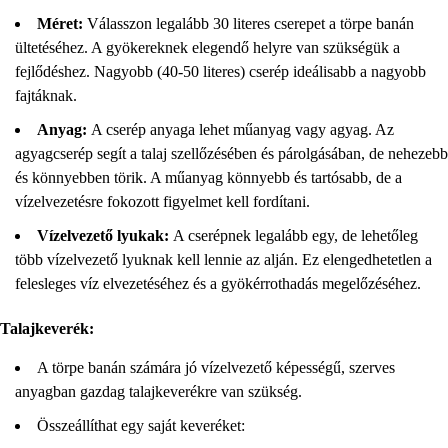
Méret:
Válasszon legalább 30 literes cserepet a törpe banán
ültetéséhez. A gyökereknek elegendő helyre van szükségük a
fejlődéshez. Nagyobb (40-50 literes) cserép ideálisabb a nagyobb
fajtáknak.
Anyag:
A cserép anyaga lehet műanyag vagy agyag. Az
agyagcserép segít a talaj szellőzésében és párolgásában, de nehezebb
és könnyebben törik. A műanyag könnyebb és tartósabb, de a
vízelvezetésre fokozott figyelmet kell fordítani.
Vízelvezető lyukak:
A cserépnek legalább egy, de lehetőleg
több vízelvezető lyuknak kell lennie az alján. Ez elengedhetetlen a
felesleges víz elvezetéséhez és a gyökérrothadás megelőzéséhez.
Talajkeverék:
A törpe banán számára jó vízelvezető képességű, szerves
anyagban gazdag talajkeverékre van szükség.
Összeállíthat egy saját keveréket: