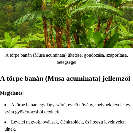
A törpe banán (Musa acuminata) ültetése, gondozása, szaporítása,
betegségei
A törpe banán (Musa acuminata) jellemzői
Megjelenés:
A törpe banán egy lágy szárú, évelő növény, melynek levelei és
szára gyökértörzsből erednek.
Levelei nagyok, oválisak, élénkzöldek, és hosszú levélnyélen
ülnek.