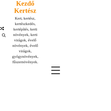
Kezdő
Skip
to
Kertész
content
Kert, kertész,
kertészkedés,
kertépítés, kerti
növények, kerti
virágok, évelő
növények, évelő
virágok,
gyógynövények,
fűszernövények.