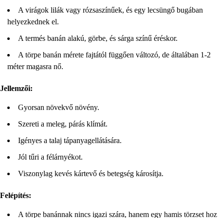
A virágok lilák vagy rózsaszínűek, és egy lecsüngő bugában
helyezkednek el.
A termés banán alakú, görbe, és sárga színű éréskor.
A törpe banán mérete fajtától függően változó, de általában 1-2
méter magasra nő.
Jellemzői:
Gyorsan növekvő növény.
Szereti a meleg, párás klímát.
Igényes a talaj tápanyagellátására.
Jól tűri a félárnyékot.
Viszonylag kevés kártevő és betegség károsítja.
Felépítés:
A törpe banánnak nincs igazi szára, hanem egy hamis törzset hoz