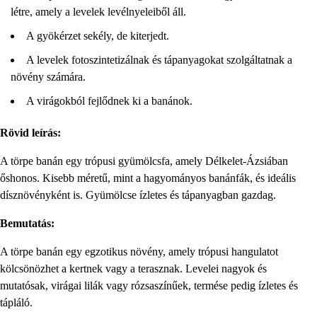
létre, amely a levelek levélnyeleiből áll.
A gyökérzet sekély, de kiterjedt.
A levelek fotoszintetizálnak és tápanyagokat szolgáltatnak a
növény számára.
A virágokból fejlődnek ki a banánok.
Rövid leírás:
A törpe banán egy trópusi gyümölcsfa, amely Délkelet-Ázsiában
őshonos. Kisebb méretű, mint a hagyományos banánfák, és ideális
dísznövényként is. Gyümölcse ízletes és tápanyagban gazdag.
Bemutatás:
A törpe banán egy egzotikus növény, amely trópusi hangulatot
kölcsönözhet a kertnek vagy a terasznak. Levelei nagyok és
mutatósak, virágai lilák vagy rózsaszínűek, termése pedig ízletes és
tápláló.