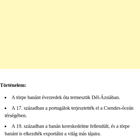
Történelem:
A törpe banánt évezredek óta termesztik Dél-Ázsiában.
A 17. században a portugálok terjesztették el a Csendes-óceán
térségében.
A 19. században a banán kereskedelme fellendült, és a törpe
banánt is elkezdték exportálni a világ más tájaira.