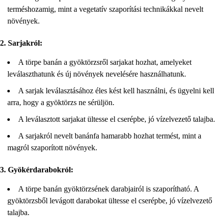
terméshozamig, mint a vegetatív szaporítási technikákkal nevelt
növények.
2. Sarjakról:
A törpe banán a gyöktörzsről sarjakat hozhat, amelyeket
leválaszthatunk és új növények nevelésére használhatunk.
A sarjak leválasztásához éles kést kell használni, és ügyelni kell
arra, hogy a gyöktörzs ne sérüljön.
A leválasztott sarjakat ültesse el cserépbe, jó vízelvezető talajba.
A sarjakról nevelt banánfa hamarabb hozhat termést, mint a
magról szaporított növények.
3. Gyökérdarabokról:
A törpe banán gyöktörzsének darabjairól is szaporítható. A
gyöktörzsből levágott darabokat ültesse el cserépbe, jó vízelvezető
talajba.