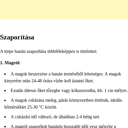
Szaporítása
A törpe banán szaporítása többféleképpen is történhet:
1. Magról:
A magok beszerzése a banán terméséből lehetséges. A magok
kinyerése után 24-48 órára vízbe kell áztatni őket.
Ezután ültesse őket tőzegbe vagy kókuszrostba, kb. 1 cm mélyre.
A magok csírázása meleg, párás környezetben történik, ideális
hőmérséklet 25-30 °C között.
A csírázási idő változó, de általában 2-4 hétig tart.
A magról szaporított banánfa hosszabb időt vesz igénybe a