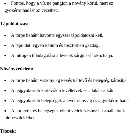
Fontos, hogy a víz ne pangjon a növény körül, mert ez
gyökérrothadáshoz vezethet.
Tápoldatozás:
A törpe banánt havonta egyszer tápoldatozni kell.
A tápoldat legyen kálium és foszforban gazdag.
A nitrogén túladagolása a levelek sárgulását okozhatja.
Növényvédelem:
A törpe banánt viszonylag kevés kártevő és betegség károsítja.
A leggyakoribb kártevők a levéltetvek és a takácsatkák.
A leggyakoribb betegségek a levélfoltosság és a gyökérrothadás.
A kártevők és betegségek elleni védekezéshez használhatunk
biopeszticideket.
Tippek: