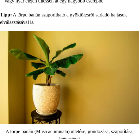
vagy nyár elején ültessen át egy nagyobb cserépbe.
Tipp:
A törpe banán szaporítható a gyöktörzsről sarjadó hajtások
elválasztásával is.
A törpe banán (Musa acuminata) ültetése, gondozása, szaporítása,
betegségei