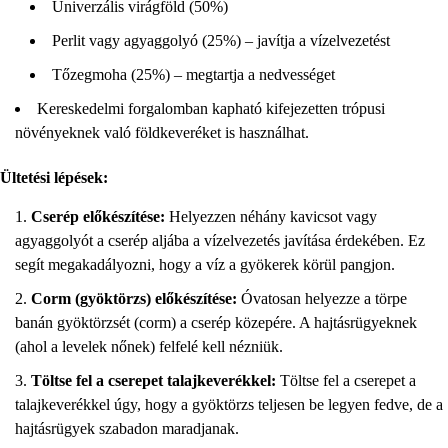
Univerzális virágföld (50%)
Perlit vagy agyaggolyó (25%) – javítja a vízelvezetést
Tőzegmoha (25%) – megtartja a nedvességet
Kereskedelmi forgalomban kapható kifejezetten trópusi
növényeknek való földkeveréket is használhat.
Ültetési lépések:
Cserép előkészítése:
Helyezzen néhány kavicsot vagy
agyaggolyót a cserép aljába a vízelvezetés javítása érdekében. Ez
segít megakadályozni, hogy a víz a gyökerek körül pangjon.
Corm (gyöktörzs) előkészítése:
Óvatosan helyezze a törpe
banán gyöktörzsét (corm) a cserép közepére. A hajtásrügyeknek
(ahol a levelek nőnek) felfelé kell nézniük.
Töltse fel a cserepet talajkeverékkel:
Töltse fel a cserepet a
talajkeverékkel úgy, hogy a gyöktörzs teljesen be legyen fedve, de a
hajtásrügyek szabadon maradjanak.