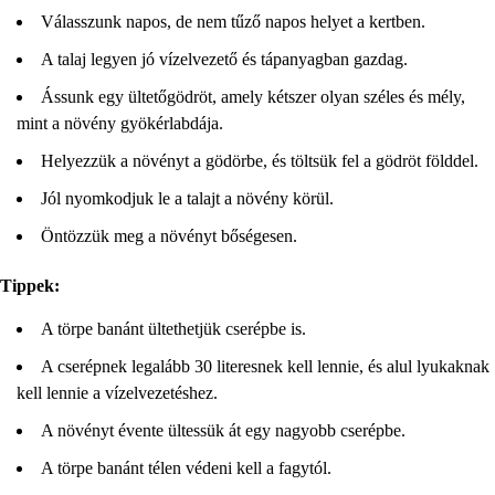
Válasszunk napos, de nem tűző napos helyet a kertben.
A talaj legyen jó vízelvezető és tápanyagban gazdag.
Ássunk egy ültetőgödröt, amely kétszer olyan széles és mély,
mint a növény gyökérlabdája.
Helyezzük a növényt a gödörbe, és töltsük fel a gödröt földdel.
Jól nyomkodjuk le a talajt a növény körül.
Öntözzük meg a növényt bőségesen.
Tippek:
A törpe banánt ültethetjük cserépbe is.
A cserépnek legalább 30 literesnek kell lennie, és alul lyukaknak
kell lennie a vízelvezetéshez.
A növényt évente ültessük át egy nagyobb cserépbe.
A törpe banánt télen védeni kell a fagytól.