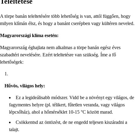
Teleltetése
A törpe banán teleltetésére több lehetőség is van, attól függően, hogy
milyen klímán élsz, és hogy a banánt cserépben vagy kültéren neveled.
Magyarországi klíma esetén:
Magyarország éghajlata nem alkalmas a törpe banán egész éves
szabadtéri nevelésére. Ezért teleltetésre van szükség. Íme a fő
lehetőségek:
Hűvös, világos hely:
Ez a legideálisabb módszer. Vidd be a növényt egy világos, de
fagymentes helyre (pl. télikert, fűtetlen veranda, vagy világos
lépcsőház), ahol a hőmérséklet 10-15 °C között marad.
Csökkentsd az öntözést, de ne engedd teljesen kiszáradni a
talajt.