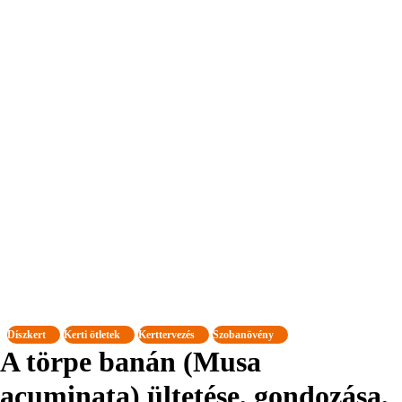
Díszkert
Kerti ötletek
Kerttervezés
Szobanövény
A törpe banán (Musa
acuminata) ültetése, gondozása,