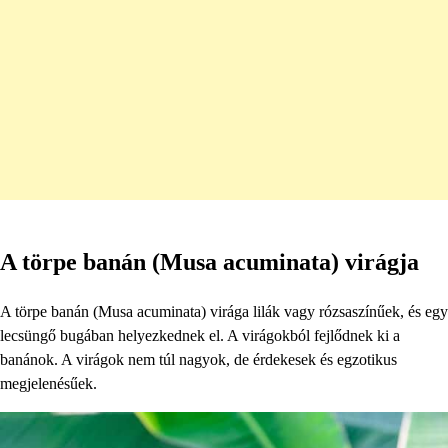
A törpe banán (Musa acuminata) virágja
A törpe banán (Musa acuminata) virága lilák vagy rózsaszínűek, és egy
lecsüngő bugában helyezkednek el. A virágokból fejlődnek ki a
banánok. A virágok nem túl nagyok, de érdekesek és egzotikus
megjelenésűek.