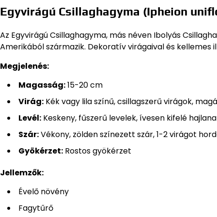
Egyvirágú Csillaghagyma (Ipheion unifl
Az Egyvirágú Csillaghagyma, más néven Ibolyás Csillag
Amerikából származik. Dekoratív virágaival és kellemes i
Megjelenés:
Magasság:
15-20 cm
Virág:
Kék vagy lila színű, csillagszerű virágok, ma
Levél:
Keskeny, fűszerű levelek, ívesen kifelé hajlan
Szár:
Vékony, zölden színezett szár, 1-2 virágot hor
Gyökérzet:
Rostos gyökérzet
Jellemzők:
Évelő növény
Fagytűrő