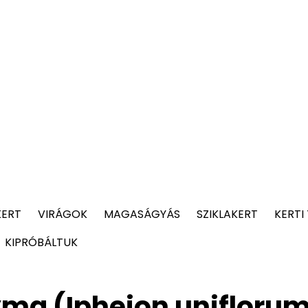
KERT
VIRÁGOK
MAGASÁGYÁS
SZIKLAKERT
KERTI
KIPRÓBÁLTUK
yma (Ipheion unifloru