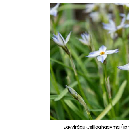
Egyvirágú Csillaghagyma (Iph