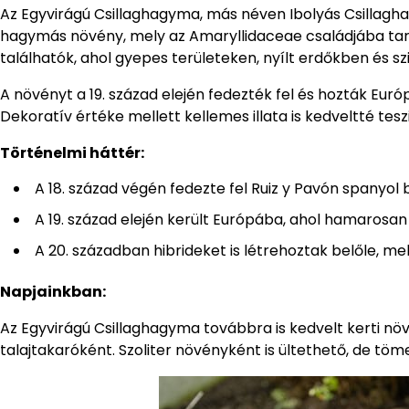
Az Egyvirágú Csillaghagyma, más néven Ibolyás Csillag
hagymás növény, mely az Amaryllidaceae családjába tart
találhatók, ahol gyepes területeken, nyílt erdőkben és szik
A növényt a 19. század elején fedezték fel és hozták Eur
Dekoratív értéke mellett kellemes illata is kedveltté tes
Történelmi háttér:
A 18. század végén fedezte fel Ruiz y Pavón spanyo
A 19. század elején került Európába, ahol hamarosan 
A 20. században hibrideket is létrehoztak belőle, 
Napjainkban:
Az Egyvirágú Csillaghagyma továbbra is kedvelt kerti nö
talajtakaróként. Szoliter növényként is ültethető, de tö