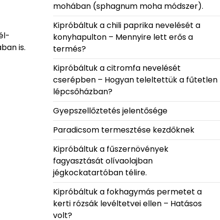
mohában (sphagnum moha módszer).
Kipróbáltuk a chili paprika nevelését a
él-
konyhapulton – Mennyire lett erős a
ban is.
termés?
Kipróbáltuk a citromfa nevelését
cserépben – Hogyan teleltettük a fűtetlen
lépcsőházban?
Gyepszellőztetés jelentősége
Paradicsom termesztése kezdőknek
Kipróbáltuk a fűszernövények
fagyasztását olívaolajban
jégkockatartóban télire.
Kipróbáltuk a fokhagymás permetet a
kerti rózsák levéltetvei ellen – Hatásos
volt?