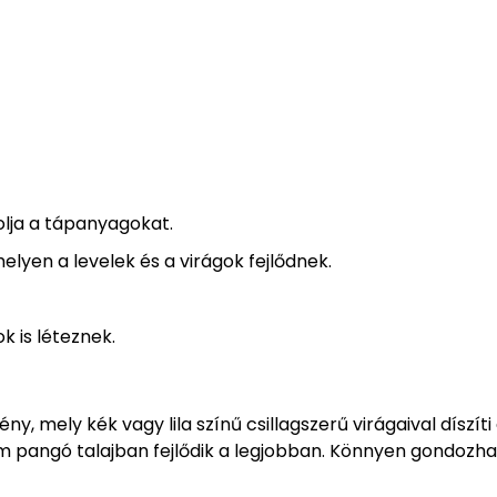
olja a tápanyagokat.
lyen a levelek és a virágok fejlődnek.
k is léteznek.
, mely kék vagy lila színű csillagszerű virágaival díszíti
em pangó talajban fejlődik a legjobban. Könnyen gondozha