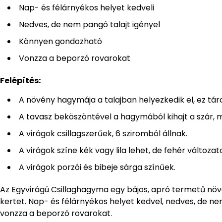
Nap- és félárnyékos helyet kedveli
Nedves, de nem pangó talajt igényel
Könnyen gondozható
Vonzza a beporzó rovarokat
Felépítés:
A növény hagymája a talajban helyezkedik el, ez tár
A tavasz beköszöntével a hagymából kihajt a szár, me
A virágok csillagszerűek, 6 sziromból állnak.
A virágok színe kék vagy lila lehet, de fehér változato
A virágok porzói és bibeje sárga színűek.
Az Egyvirágú Csillaghagyma egy bájos, apró termetű növény
kertet. Nap- és félárnyékos helyet kedvel, nedves, de n
vonzza a beporzó rovarokat.