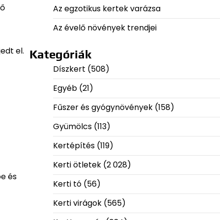
lő
Az egzotikus kertek varázsa
Az évelő növények trendjei
edt el.
Kategóriák
Díszkert
(508)
Egyéb
(21)
Fűszer és gyógynövények
(158)
Gyümölcs
(113)
Kertépítés
(119)
Kerti ötletek
(2 028)
be és
Kerti tó
(56)
Kerti virágok
(565)