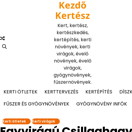
Kezdő
Skip
to
Kertész
content
Kert, kertész,
kertészkedés,
kertépítés, kerti
növények, kerti
virágok, évelő
növények, évelő
virágok,
gyógynövények,
fűszernövények.
KERTI ÖTLETEK
KERTTERVEZÉS
KERTÉPÍTÉS
DÍSZ
FŰSZER ÉS GYÓGYNÖVÉNYEK
GYÓGYNÖVÉNY INFÓK
Kerti ötletek
Kerti virágok
Egyvirágú Csillaghag