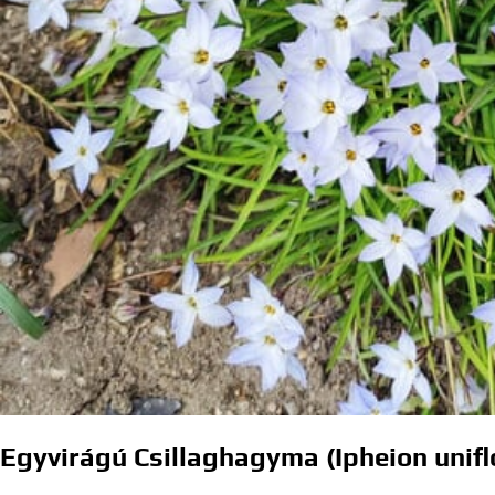
Egyvirágú Csillaghagyma (Ipheion unif