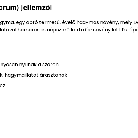
orum) jellemzői
hagyma, egy apró termetű, évelő hagymás növény, mely D
llatával hamarosan népszerű kerti dísznövény lett Európá
gányosan nyílnak a száron
ak, hagymaillatot árasztanak
doz