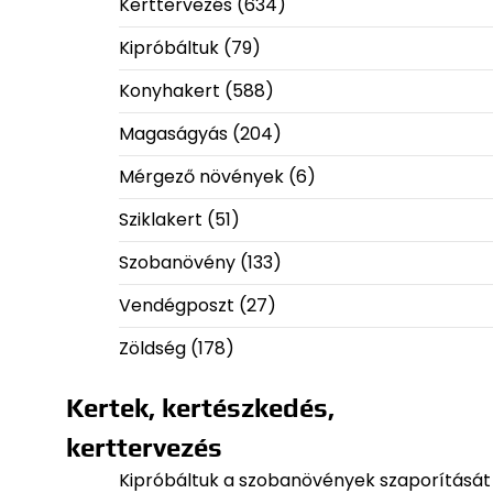
Kerttervezés
(634)
Kipróbáltuk
(79)
Konyhakert
(588)
Magaságyás
(204)
Mérgező növények
(6)
Sziklakert
(51)
Szobanövény
(133)
Vendégposzt
(27)
Zöldség
(178)
Kertek, kertészkedés,
kerttervezés
Kipróbáltuk a szobanövények szaporítását