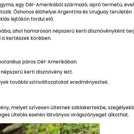
hagyma, egy Dél-Amerikából származó, apró termetű, éve
ozik. Őshonos élőhelyei Argentína és Uruguay területén
lás lejtőkön fordul elő.
ópába, ahol hamarosan népszerű kerti dísznövényként terj
zi a kertészek körében.
l botanikus páros Dél-Amerikában.
népszerű kerti dísznövény lett.
melyek további színváltozatokat eredményeztek.
vény, melyet szívesen ültetnek sziklakertekbe, szegélyek
meges ültetés esetén látványos virágszőnyeget alkothat.