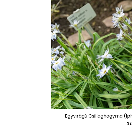
Egyvirágú Csillaghagyma (Iph
sz