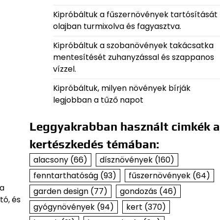
Kipróbáltuk a fűszernövények tartósítását
olajban turmixolva és fagyasztva.
Kipróbáltuk a szobanövények takácsatka
mentesítését zuhanyzással és szappanos
vízzel.
Kipróbáltuk, milyen növények bírják
legjobban a tűző napot
Leggyakrabban használt cimkék a
kertészkedés témában:
alacsony
(66)
dísznövények
(160)
fenntarthatóság
(93)
fűszernövények
(64)
 a
garden design
(77)
gondozás
(46)
tó, és
gyógynövények
(94)
kert
(370)