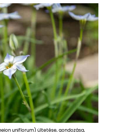
eion uniflorum) ültetése, gondozása,