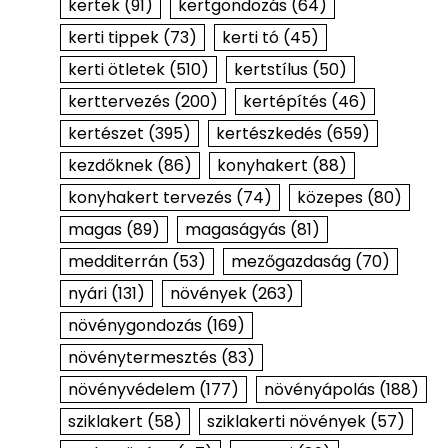
kertek
(91)
kertgondozás
(64)
kerti tippek
(73)
kerti tó
(45)
kerti ötletek
(510)
kertstílus
(50)
kerttervezés
(200)
kertépítés
(46)
kertészet
(395)
kertészkedés
(659)
kezdőknek
(86)
konyhakert
(88)
konyhakert tervezés
(74)
közepes
(80)
magas
(89)
magaságyás
(81)
medditerrán
(53)
mezőgazdaság
(70)
nyári
(131)
növények
(263)
növénygondozás
(169)
növénytermesztés
(83)
növényvédelem
(177)
növényápolás
(188)
sziklakert
(58)
sziklakerti növények
(57)