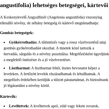
angustifolia) lehetséges betegségei, kártevői
A Keskenylevelű Angyalfüzér (Angelonia angustifolia) viszonylag
ellenálló növény, de néhány betegség és kártevő megtámadhatja:
Gombás betegségek:
Gyökérrothadás:
A túlöntözés vagy a rossz vízelvezetésű talaj
gombás gyökérrothadást okozhat. A tünetek közé tartozik a
hervadás, sárgulás és a növény pusztulása. Megelőzésként ügyeljünk
a megfelelő öntözésre és a jó vízelvezetésre.
Lisztharmat:
A lisztharmat fehér, lisztes bevonatot képez a
leveleken. A fertőzött levelek elszáradhatnak és lehullhatnak. A
megelőzés érdekében kerüljük a túlzott páratartalmat, és biztosítsunk
jó légáramlást a növény körül.
Kártevők:
Levéltetvek:
A levéltetvek apró, zöld vagy fekete rovarok,