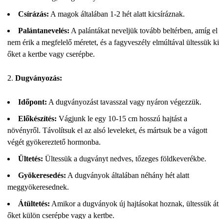
Csírázás:
A magok általában 1-2 hét alatt kicsíráznak.
Palántanevelés:
A palántákat neveljük tovább beltérben, amíg el
nem érik a megfelelő méretet, és a fagyveszély elmúltával ültessük ki
őket a kertbe vagy cserépbe.
Dugványozás:
Időpont:
A dugványozást tavasszal vagy nyáron végezzük.
Előkészítés:
Vágjunk le egy 10-15 cm hosszú hajtást a
növényről. Távolítsuk el az alsó leveleket, és mártsuk be a vágott
végét gyökereztető hormonba.
Ültetés:
Ültessük a dugványt nedves, tőzeges földkeverékbe.
Gyökeresedés:
A dugványok általában néhány hét alatt
meggyökeresednek.
Átültetés:
Amikor a dugványok új hajtásokat hoznak, ültessük át
őket külön cserépbe vagy a kertbe.