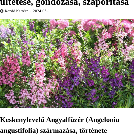
ültetése, gondozása, szaporítása
Kezdő Kertész
2024-05-11
Keskenylevelű Angyalfüzér (Angelonia
angustifolia) származása, története