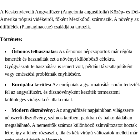
A Keskenylevelű Angyalfüzér (Angelonia angustifolia) Közép- és Dél-
Amerika trópusi vidékeiről, főként Mexikóból származik. A növény az
útifűfélék (Plantaginaceae) családjába tartozik.
Története:
Őshonos felhasználás:
Az őshonos népcsoportok már régóta
ismerték és használták ezt a növényt különböző célokra.
Gyógyászati felhasználása is ismert volt, például lázcsillapítóként
vagy emésztési problémák enyhítésére.
Európába kerülés:
Az európaiak a gyarmatosítás során fedezték
fel az angyalfüzért, és dísznövényként kezdték termeszteni
különleges virágzata és illata miatt.
Modern dísznövény:
Az angyalfüzér napjainkban világszerte
népszerű dísznövény, számos kertben, parkban és balkonládában
megtalálható. A nemesítők számos különböző színváltozatot hoztak
létre, így a fehér, rózsaszín, lila és kék virágú változatok mellett már