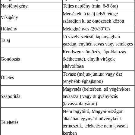
Napfényigény
Teljes napfény (min. 6-8 óra)
Mérsékelt, a talaj felső rétege
Vízigény
száradjon ki az öntözések között
Hőigény
Melegigényes (20-30°C)
Jó vízelvezetésű, tápanyagban
Talaj
gazdag, enyhén savas vagy semleges
Rendszeres öntözés, tápoldatozás
Gondozás
(kéthetente), elnyílt virágok
eltávolítása
Tavasz (május-június) vagy ősz
Ültetés
(enyhébb éghajlaton)
Magvetés (beltérben, tél végén/kora
Szaporítás
tavasszal) vagy dugványozás
(tavasszal/nyáron)
Nem fagytűrő, Magyarországon
általában egynyári növényként
Teleltetés
termesztik, teleltetése nem javasolt
kertben