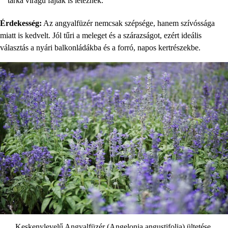
tarka virágú fajták is léteznek.
Érdekesség:
Az angyalfüzér nemcsak szépsége, hanem szívóssága
miatt is kedvelt. Jól tűri a meleget és a szárazságot, ezért ideális
választás a nyári balkonládákba és a forró, napos kertrészekbe.
Keskenylevelű Angyalfüzér (Angelonia angustifolia) ültetése,