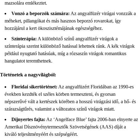
mazsolára emlékeztet.
Vonzó a beporzók számára:
Az angyalfüzér virágai vonzzák a
méheket, pillangókat és más hasznos beporzó rovarokat, így
hozzájárul a kert ökoszisztémájának egészségéhez.
Színterápia:
A különböző színű angyalfüzér virágok a
színterápia szerint különböző hatással lehetnek ránk. A kék virágok
például nyugtató hatásúak, míg a rózsaszín virágok romantikus
hangulatot teremthetnek.
Történetek a nagyvilágból:
Floridai sikertörténet:
Az angyalfüzért Floridában az 1990-es
években kezdték el széles körben termeszteni, és gyorsan
népszerűvé vált a kertészek körében a hosszú virágzási idő, a hő- és
szárazságtűrés, valamint a változatos színű virágok miatt.
Díjnyertes fajta:
Az ‘Angelface Blue’ fajta 2006-ban elnyerte az
Amerikai Dísznövénytermesztők Szövetségének (AAS) díját a
kiváló teljesítményéért és szépségéért.