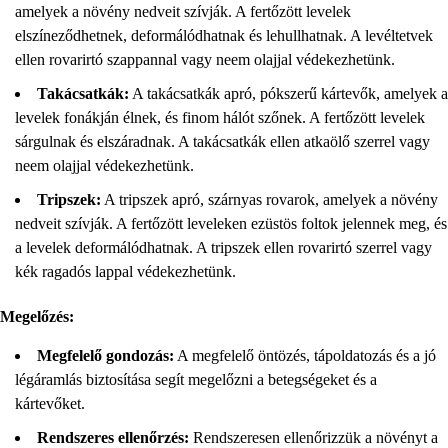
amelyek a növény nedveit szívják. A fertőzött levelek
elszíneződhetnek, deformálódhatnak és lehullhatnak. A levéltetvek
ellen rovarirtó szappannal vagy neem olajjal védekezhetünk.
Takácsatkák:
A takácsatkák apró, pókszerű kártevők, amelyek a
levelek fonákján élnek, és finom hálót szőnek. A fertőzött levelek
sárgulnak és elszáradnak. A takácsatkák ellen atkaölő szerrel vagy
neem olajjal védekezhetünk.
Tripszek:
A tripszek apró, szárnyas rovarok, amelyek a növény
nedveit szívják. A fertőzött leveleken ezüstös foltok jelennek meg, és
a levelek deformálódhatnak. A tripszek ellen rovarirtó szerrel vagy
kék ragadós lappal védekezhetünk.
Megelőzés:
Megfelelő gondozás:
A megfelelő öntözés, tápoldatozás és a jó
légáramlás biztosítása segít megelőzni a betegségeket és a
kártevőket.
Rendszeres ellenőrzés:
Rendszeresen ellenőrizzük a növényt a