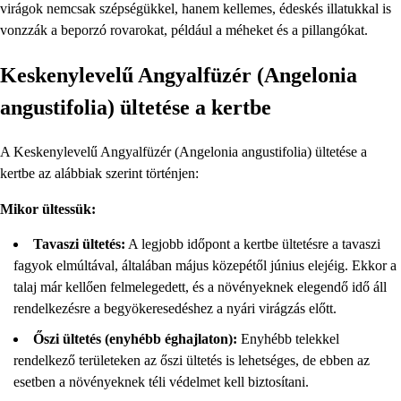
virágok nemcsak szépségükkel, hanem kellemes, édeskés illatukkal is
vonzzák a beporzó rovarokat, például a méheket és a pillangókat.
Keskenylevelű Angyalfüzér (Angelonia
angustifolia) ültetése a kertbe
A Keskenylevelű Angyalfüzér (Angelonia angustifolia) ültetése a
kertbe az alábbiak szerint történjen:
Mikor ültessük:
Tavaszi ültetés:
A legjobb időpont a kertbe ültetésre a tavaszi
fagyok elmúltával, általában május közepétől június elejéig. Ekkor a
talaj már kellően felmelegedett, és a növényeknek elegendő idő áll
rendelkezésre a begyökeresedéshez a nyári virágzás előtt.
Őszi ültetés (enyhébb éghajlaton):
Enyhébb telekkel
rendelkező területeken az őszi ültetés is lehetséges, de ebben az
esetben a növényeknek téli védelmet kell biztosítani.