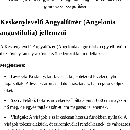
gondozása, szaporítása
Keskenylevelű Angyalfüzér (Angelonia
angustifolia)
jellemzői
A Keskenylevelű Angyalfüzér (Angelonia angustifolia) egy elbűvölő
dísznövény, amely a következő jellemzőkkel rendelkezik:
Megjelenése:
Levelek:
Keskeny, lándzsás alakú, sötétzöld levelei enyhén
fogazottak. A levelek aromás illatot árasztanak, ha megdörzsöljük
őket.
Szár:
Felálló, bokros növekedésű, általában 30-60 cm magasra
nő meg, de egyes fajták akár 90 cm magasak is lehetnek.
Virágok:
A virágok a szár csúcsán hosszú fürtökben nyílnak. A
virágok tölcsér alakúak, öt sziromlevéllel rendelkeznek, és változatos