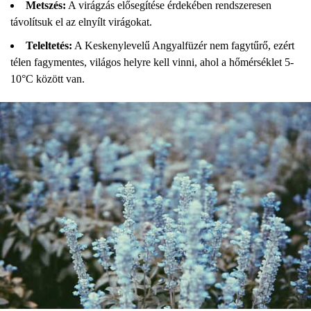
Metszés:
A virágzás elősegítése érdekében rendszeresen
távolítsuk el az elnyílt virágokat.
Teleltetés:
A Keskenylevelű Angyalfüzér nem fagytűrő, ezért
télen fagymentes, világos helyre kell vinni, ahol a hőmérséklet 5-
10°C között van.