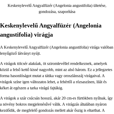
Keskenylevelű Angyalfüzér (Angelonia angustifolia) ültetése,
gondozása, szaporítása
Keskenylevelű Angyalfüzér (Angelonia
angustifolia) virágja
A Keskenylevelű Angyalfüzér (Angelonia angustifolia) virága valóban
lenyűgöző látványt nyújt.
A virágok tölcsér alakúak, öt sziromlevéllel rendelkeznek, amelyek
közül a felső kettő kissé nagyobb, mint az alsó három. Ez a jellegzetes
forma hasonlóságot mutat a tátika vagy oroszlánszáj virágaival. A
virágok színe igen változatos lehet, a fehértől a rózsaszínen, lilát és
kéket át egészen a tarka virágú fajtákig.
A virágok a szár csúcsán hosszú, akár 20 cm-es fürtökben nyílnak, így
a növény bokros megjelenésűvé válik. A virágzás általában nyáron
kezdődik, de megfelelő gondozás mellett akár őszig is eltarthat. A