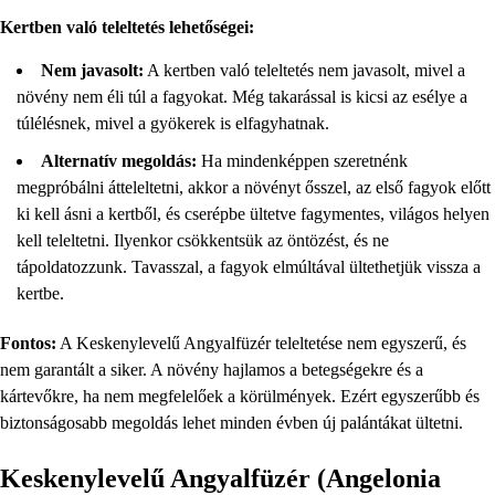
Kertben való teleltetés lehetőségei:
Nem javasolt:
A kertben való teleltetés nem javasolt, mivel a
növény nem éli túl a fagyokat. Még takarással is kicsi az esélye a
túlélésnek, mivel a gyökerek is elfagyhatnak.
Alternatív megoldás:
Ha mindenképpen szeretnénk
megpróbálni átteleltetni, akkor a növényt ősszel, az első fagyok előtt
ki kell ásni a kertből, és cserépbe ültetve fagymentes, világos helyen
kell teleltetni. Ilyenkor csökkentsük az öntözést, és ne
tápoldatozzunk. Tavasszal, a fagyok elmúltával ültethetjük vissza a
kertbe.
Fontos:
A Keskenylevelű Angyalfüzér teleltetése nem egyszerű, és
nem garantált a siker. A növény hajlamos a betegségekre és a
kártevőkre, ha nem megfelelőek a körülmények. Ezért egyszerűbb és
biztonságosabb megoldás lehet minden évben új palántákat ültetni.
Keskenylevelű Angyalfüzér (Angelonia