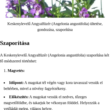
Keskenylevelű Angyalfüzér (Angelonia angustifolia) ültetése,
gondozása, szaporítása
Szaporítása
A Keskenylevelű Angyalfüzér (Angelonia angustifolia) szaporítása két
fő módszerrel történhet:
Magvetés:
Időpont:
A magokat tél végén vagy kora tavasszal vessük el
beltérben, mivel a növény fagyérzékeny.
Előkészítés:
A magokat vessük el nedves, tőzeges
magvetőföldbe, és takarjuk be vékonyan földdel. Helyezzük a
vetőládát meleg, világos helyre.