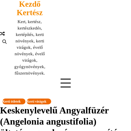
Kezdő
Skip
to
Kertész
content
Kert, kertész,
kertészkedés,
kertépítés, kerti
növények, kerti
virágok, évelő
növények, évelő
virágok,
gyógynövények,
fűszernövények.
Kerti ötletek
Kerti virágok
Keskenylevelű Angyalfüzér
(Angelonia angustifolia)