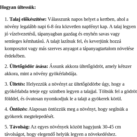
Hogyan ültessük:
Talaj előkészítése:
Válasszunk napos helyet a kertben, ahol a
növény legalább napi 6-8 óra közvetlen napfényt kap. A talaj legyen
jó vízelvezetésű, tápanyagban gazdag és enyhén savas vagy
semleges kémhatású. A talajt lazítsuk fel, és keverjünk hozzá
komposztot vagy más szerves anyagot a tápanyagtartalom növelése
érdekében.
Ültetőgödör ásása:
Ássunk akkora ültetőgödröt, amely kétszer
akkora, mint a növény gyökérlabdája.
Ültetés:
Helyezzük a növényt az ültetőgödörbe úgy, hogy a
gyökérlabda teteje egy szintben legyen a talajjal. Töltsük fel a gödröt
földdel, és óvatosan nyomkodjuk le a talajt a gyökerek körül.
Öntözés:
Alaposan öntözzük meg a növényt, hogy segítsük a
gyökerek megtelepedését.
Távolság:
Az egyes növények között hagyjunk 30-45 cm
távolságot, hogy elegendő helyük legyen a növekedéshez.