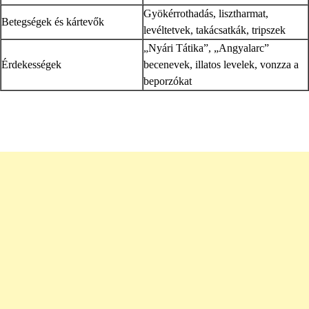
Gyökérrothadás, lisztharmat,
Betegségek és kártevők
levéltetvek, takácsatkák, tripszek
„Nyári Tátika”, „Angyalarc”
Érdekességek
becenevek, illatos levelek, vonzza a
beporzókat