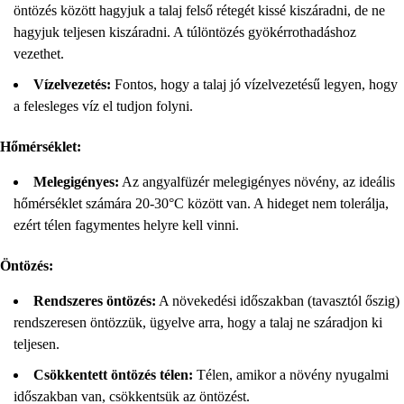
öntözés között hagyjuk a talaj felső rétegét kissé kiszáradni, de ne
hagyjuk teljesen kiszáradni. A túlöntözés gyökérrothadáshoz
vezethet.
Vízelvezetés:
Fontos, hogy a talaj jó vízelvezetésű legyen, hogy
a felesleges víz el tudjon folyni.
Hőmérséklet:
Melegigényes:
Az angyalfüzér melegigényes növény, az ideális
hőmérséklet számára 20-30°C között van. A hideget nem tolerálja,
ezért télen fagymentes helyre kell vinni.
Öntözés:
Rendszeres öntözés:
A növekedési időszakban (tavasztól őszig)
rendszeresen öntözzük, ügyelve arra, hogy a talaj ne száradjon ki
teljesen.
Csökkentett öntözés télen:
Télen, amikor a növény nyugalmi
időszakban van, csökkentsük az öntözést.