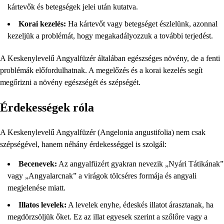
kártevők és betegségek jelei után kutatva.
Korai kezelés:
Ha kártevőt vagy betegséget észlelünk, azonnal
kezeljük a problémát, hogy megakadályozzuk a további terjedést.
A Keskenylevelű Angyalfüzér általában egészséges növény, de a fenti
problémák előfordulhatnak. A megelőzés és a korai kezelés segít
megőrizni a növény egészségét és szépségét.
Érdekességek róla
A Keskenylevelű Angyalfüzér (Angelonia angustifolia) nem csak
szépségével, hanem néhány érdekességgel is szolgál:
Becenevek:
Az angyalfüzért gyakran nevezik „Nyári Tátikának”
vagy „Angyalarcnak” a virágok tölcséres formája és angyali
megjelenése miatt.
Illatos levelek:
A levelek enyhe, édeskés illatot árasztanak, ha
megdörzsöljük őket. Ez az illat egyesek szerint a szőlőre vagy a