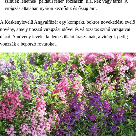
színűek lehetnek, például fehér, rózsaszín, lila, kék vagy tarka. A
virágzás általában nyáron kezdődik és őszig tart.
A Keskenylevelű Angyalfüzér egy kompakt, bokros növekedésű évelő
növény, amely hosszú virágzási idővel és változatos színű virágaival
díszít. A növény levelei kellemes illatot árasztanak, a virágok pedig
vonzzák a beporzó rovarokat.