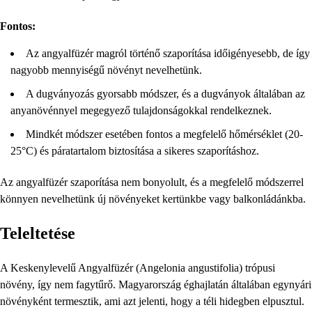
Fontos:
Az angyalfüzér magról történő szaporítása időigényesebb, de így
nagyobb mennyiségű növényt nevelhetünk.
A dugványozás gyorsabb módszer, és a dugványok általában az
anyanövénnyel megegyező tulajdonságokkal rendelkeznek.
Mindkét módszer esetében fontos a megfelelő hőmérséklet (20-
25°C) és páratartalom biztosítása a sikeres szaporításhoz.
Az angyalfüzér szaporítása nem bonyolult, és a megfelelő módszerrel
könnyen nevelhetünk új növényeket kertünkbe vagy balkonládánkba.
Teleltetése
A Keskenylevelű Angyalfüzér (Angelonia angustifolia) trópusi
növény, így nem fagytűrő. Magyarország éghajlatán általában egynyári
növényként termesztik, ami azt jelenti, hogy a téli hidegben elpusztul.