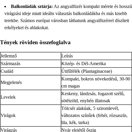
Balkonládák sztárja:
Az angyalfüzér kompakt mérete és hosszú
virágzási ideje miatt ideális választás balkonládákba és más kisebb
terekbe. Számos európai városban láthatunk angyalfüzérrel díszített
erkélyeket és ablakokat.
Tények röviden összefoglalva
Jellemző
Leírás
Származás
Közép- és Dél-Amerika
Család
Útifűfélék (Plantaginaceae)
Kompakt, bokros növekedésű, 30-90
Megjelenés
cm magas
Keskeny, lándzsás, fogazott szélű,
Levelek
sötétzöld, enyhén illatosak
Tölcsér alakúak, 5 sziromlevél,
Virágok
változatos színűek (fehér, rózsaszín,
lila, kék, tarka)
Virágzás
Nyár elejétől őszig