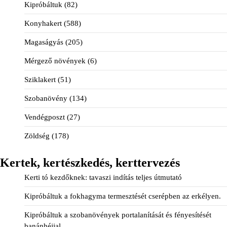
Kipróbáltuk
(82)
Konyhakert
(588)
Magaságyás
(205)
Mérgező növények
(6)
Sziklakert
(51)
Szobanövény
(134)
Vendégposzt
(27)
Zöldség
(178)
Kertek, kertészkedés, kerttervezés
Kerti tó kezdőknek: tavaszi indítás teljes útmutató
Kipróbáltuk a fokhagyma termesztését cserépben az erkélyen.
Kipróbáltuk a szobanövények portalanítását és fényesítését
banánhéjjal.