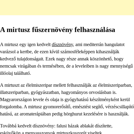
A mirtusz fűszernövény felhasználása
A mirtusz egy igen kedvelt
dísznövény
, ami mediterrán hangulatot
varázsol a kertbe, de ezen kívül számosféleképpen kihasználják
kedvező tulajdonságait. Ezek nagy része annak köszönhető, hogy
nemcsak virágában és termésében, de a leveleiben is nagy mennyiségű
illóolaj található.
A mirtuszt az élelmiszeripar mellett felhasználják az élelmiszeriparban,
illatszeriparban, gyógyászatban, hagyományos orvoslásban is.
Magyarországon levele és olaja is gyógyhatású készítményként kerül
forgalomba. A mirtusz gyomorerősítő, emésztést segítő, vérzéscsillapító
hatású, az aromaterápiában pedig hörghurut kezelésére is használják.
Továbbá kedvelt dísznövény: falusi házak ablakát díszítette,
esküvőkön a menyasszonyok mirtuszkoszorút viseltek.