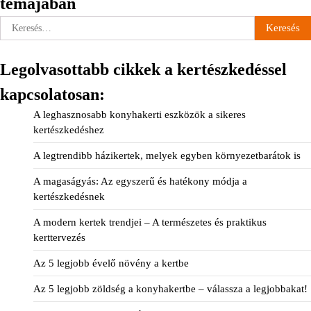
témájában
Keresés:
Legolvasottabb cikkek a kertészkedéssel
kapcsolatosan:
A leghasznosabb konyhakerti eszközök a sikeres
kertészkedéshez
A legtrendibb házikertek, melyek egyben környezetbarátok is
A magaságyás: Az egyszerű és hatékony módja a
kertészkedésnek
A modern kertek trendjei – A természetes és praktikus
kerttervezés
Az 5 legjobb évelő növény a kertbe
Az 5 legjobb zöldség a konyhakertbe – válassza a legjobbakat!