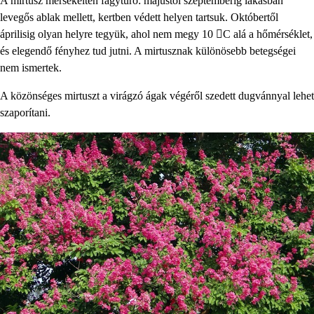
A mirtusz mérsékelten fagytűrő: májustól szeptemberig lakásban
levegős ablak mellett, kertben védett helyen tartsuk. Októbertől
áprilisig olyan helyre tegyük, ahol nem megy 10

C alá a hőmérséklet,
és elegendő fényhez tud jutni. A mirtusznak különösebb betegségei
nem ismertek.
A közönséges mirtuszt a virágzó ágak végéről szedett dugvánnyal lehet
szaporítani.