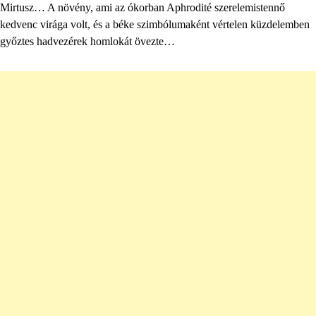
Mirtusz… A növény, ami az ókorban Aphrodité szerelemistennő
kedvenc virága volt, és a béke szimbólumaként vértelen küzdelemben
győztes hadvezérek homlokát övezte…