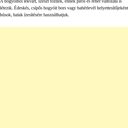
A bogyóiból lekvárt, szeszt főznek, ennek piros és fehér változata is
létezik. Édeskés, csípős bogyóit bors vagy babérlevél helyettesítőjeként
húsok, halak ízesítésére használhatjuk.