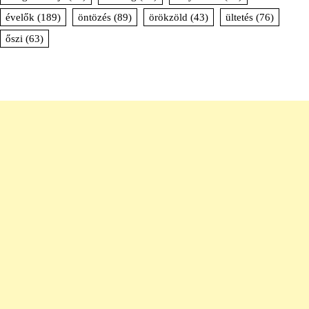
évelők
(189)
öntözés
(89)
örökzöld
(43)
ültetés
(76)
őszi
(63)