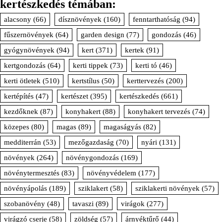
kertészkedés témában:
alacsony
(66)
dísznövények
(160)
fenntarthatóság
(94)
fűszernövények
(64)
garden design
(77)
gondozás
(46)
gyógynövények
(94)
kert
(371)
kertek
(91)
kertgondozás
(64)
kerti tippek
(73)
kerti tó
(46)
kerti ötletek
(510)
kertstílus
(50)
kerttervezés
(200)
kertépítés
(47)
kertészet
(395)
kertészkedés
(661)
kezdőknek
(87)
konyhakert
(88)
konyhakert tervezés
(74)
közepes
(80)
magas
(89)
magaságyás
(82)
medditerrán
(53)
mezőgazdaság
(70)
nyári
(131)
növények
(264)
növénygondozás
(169)
növénytermesztés
(83)
növényvédelem
(177)
növényápolás
(189)
sziklakert
(58)
sziklakerti növények
(57)
szobanövény
(48)
tavaszi
(89)
virágok
(277)
virágzó cserje
(58)
zöldség
(57)
árnyéktűrő
(44)