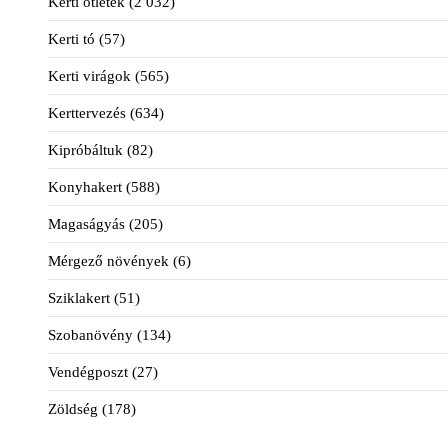
Kerti ötletek
(2 032)
Kerti tó
(57)
Kerti virágok
(565)
Kerttervezés
(634)
Kipróbáltuk
(82)
Konyhakert
(588)
Magaságyás
(205)
Mérgező növények
(6)
Sziklakert
(51)
Szobanövény
(134)
Vendégposzt
(27)
Zöldség
(178)