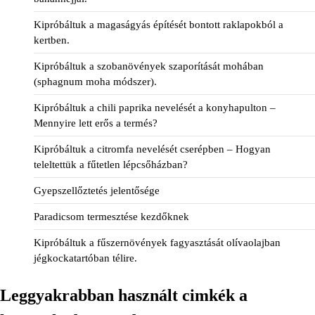
Kipróbáltuk a magaságyás építését bontott raklapokból a
kertben.
Kipróbáltuk a szobanövények szaporítását mohában
(sphagnum moha módszer).
Kipróbáltuk a chili paprika nevelését a konyhapulton –
Mennyire lett erős a termés?
Kipróbáltuk a citromfa nevelését cserépben – Hogyan
teleltettük a fűtetlen lépcsőházban?
Gyepszellőztetés jelentősége
Paradicsom termesztése kezdőknek
Kipróbáltuk a fűszernövények fagyasztását olívaolajban
jégkockatartóban télire.
Leggyakrabban használt cimkék a