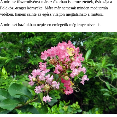
A mirtusz fűszernövényt már az ókorban is termesztették, őshazája a
Földközi-tenger környéke. Mára már nemcsak minden mediterrán
vidéken, hanem szinte az egész világon megtalálható a mirtusz.
A mirtuszt hazánkban népiesen emlegetik még irnye néven is.