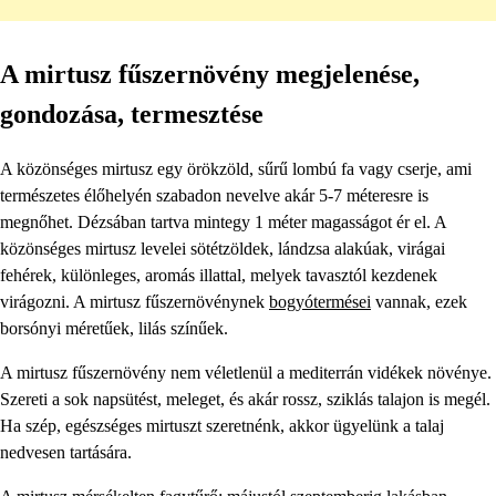
A mirtusz fűszernövény megjelenése,
gondozása, termesztése
A közönséges mirtusz egy örökzöld, sűrű lombú fa vagy cserje, ami
természetes élőhelyén szabadon nevelve akár 5-7 méteresre is
megnőhet. Dézsában tartva mintegy 1 méter magasságot ér el. A
közönséges mirtusz levelei sötétzöldek, lándzsa alakúak, virágai
fehérek, különleges, aromás illattal, melyek tavasztól kezdenek
virágozni. A mirtusz fűszernövénynek
bogyótermései
vannak, ezek
borsónyi méretűek, lilás színűek.
A mirtusz fűszernövény nem véletlenül a mediterrán vidékek növénye.
Szereti a sok napsütést, meleget, és akár rossz, sziklás talajon is megél.
Ha szép, egészséges mirtuszt szeretnénk, akkor ügyelünk a talaj
nedvesen tartására.