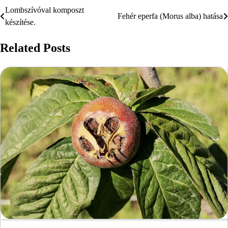
Lombszívóval komposzt
Bejegyzés
Fehér eperfa (Morus alba) hatása
készítése.
navigáció
Related Posts