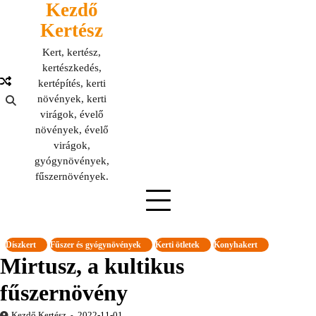
Kezdő
Skip
to
Kertész
content
Kert, kertész,
kertészkedés,
kertépítés, kerti
növények, kerti
virágok, évelő
növények, évelő
virágok,
gyógynövények,
fűszernövények.
Díszkert
Fűszer és gyógynövények
Kerti ötletek
Konyhakert
Mirtusz, a kultikus
fűszernövény
Kezdő Kertész
2022-11-01