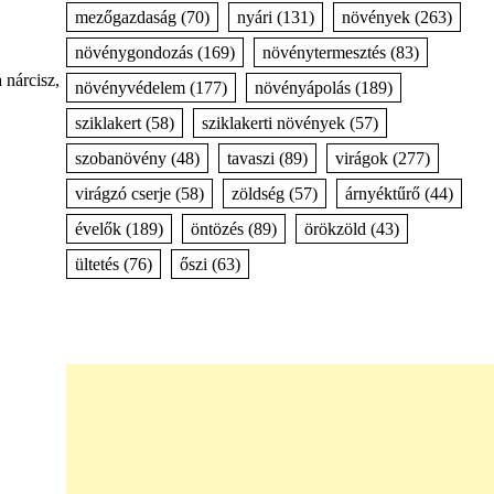
mezőgazdaság
(70)
nyári
(131)
növények
(263)
növénygondozás
(169)
növénytermesztés
(83)
 nárcisz,
növényvédelem
(177)
növényápolás
(189)
sziklakert
(58)
sziklakerti növények
(57)
szobanövény
(48)
tavaszi
(89)
virágok
(277)
virágzó cserje
(58)
zöldség
(57)
árnyéktűrő
(44)
évelők
(189)
öntözés
(89)
örökzöld
(43)
ültetés
(76)
őszi
(63)