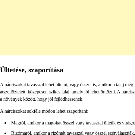
Ültetése, szaporítása
A nárciszokat tavasszal lehet ültetni, vagy ősszel is, amikor a talaj még
átszellőztetett, közepesen szikes talaj, amely jól lehet öntözni. A nárc
a növények között, hogy jól fejlődhessenek.
A nárciszokat sokféle módon lehet szaporítani:
Magról, amikor a magokat ősszel vagy tavasszal ültetik és virág
Rizómáról, amikor a rizómát tavasszal vagy ősszel szétválasztják,