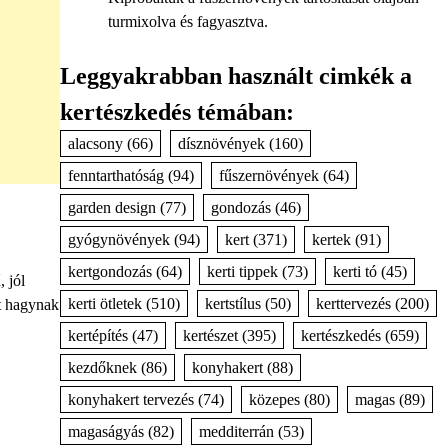
turmixolva és fagyasztva.
Leggyakrabban használt cimkék a
kertészkedés témában:
alacsony
(66)
dísznövények
(160)
fenntarthatóság
(94)
fűszernövények
(64)
garden design
(77)
gondozás
(46)
gyógynövények
(94)
kert
(371)
kertek
(91)
kertgondozás
(64)
kerti tippek
(73)
kerti tó
(45)
, jól
kerti ötletek
(510)
kertstílus
(50)
kerttervezés
(200)
ot hagynak
kertépítés
(47)
kertészet
(395)
kertészkedés
(659)
kezdőknek
(86)
konyhakert
(88)
konyhakert tervezés
(74)
közepes
(80)
magas
(89)
magaságyás
(82)
medditerrán
(53)