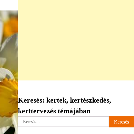
Keresés: kertek, kertészkedés,
kerttervezés témájában
Keresés: