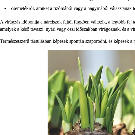
csemetékről, amiket a rizómából vagy a hagymából választanak le 
A virágzás időpontja a nárciszok fajtól függően változik, a legtöbb faj ta
amelyek a késő tavaszi, nyári vagy őszi időszakban virágoznak, és a virá
Természetszerű társulásban képesek spontán szaporodni, és képesek a 