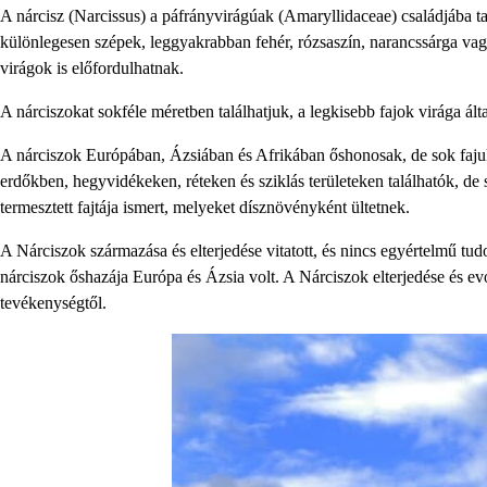
A nárcisz (Narcissus) a páfrányvirágúak (Amaryllidaceae) családjába t
különlegesen szépek, leggyakrabban fehér, rózsaszín, narancssárga vagy
virágok is előfordulhatnak.
A nárciszokat sokféle méretben találhatjuk, a legkisebb fajok virága ál
A nárciszok Európában, Ázsiában és Afrikában őshonosak, de sok fajuka
erdőkben, hegyvidékeken, réteken és sziklás területeken találhatók, de
termesztett fajtája ismert, melyeket dísznövényként ültetnek.
A Nárciszok származása és elterjedése vitatott, és nincs egyértelmű tu
nárciszok őshazája Európa és Ázsia volt. A Nárciszok elterjedése és evol
tevékenységtől.