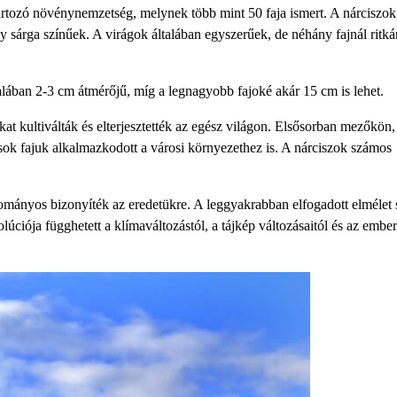
artozó növénynemzetség, melynek több mint 50 faja ismert. A nárciszok
 sárga színűek. A virágok általában egyszerűek, de néhány fajnál ritká
talában 2-3 cm átmérőjű, míg a legnagyobb fajoké akár 15 cm is lehet.
t kultiválták és elterjesztették az egész világon. Elsősorban mezőkön,
 sok fajuk alkalmazkodott a városi környezethez is. A nárciszok számos
dományos bizonyíték az eredetükre. A leggyakrabban elfogadott elmélet s
úciója függhetett a klímaváltozástól, a tájkép változásaitól és az ember