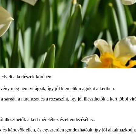
kedvelt a kertészek körében:
növény még nem virágzik, így jól kiemelik magukat a kertben.
 sárgát, a narancsot és a rózsaszínt, így jól illeszthetők a kert többi vi
 illeszthetők a kert méretéhez és elrendezéséhez.
k és kártevők ellen, és egyszerűen gondozhatóak, így jól alkalmazkodn