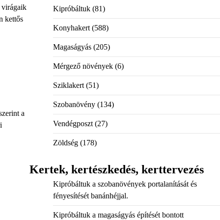
 virágaik
Kipróbáltuk
(81)
n kettős
Konyhakert
(588)
Magaságyás
(205)
Mérgező növények
(6)
Sziklakert
(51)
Szobanövény
(134)
zerint a
Vendégposzt
(27)
i
Zöldség
(178)
Kertek, kertészkedés, kerttervezés
Kipróbáltuk a szobanövények portalanítását és
fényesítését banánhéjjal.
Kipróbáltuk a magaságyás építését bontott