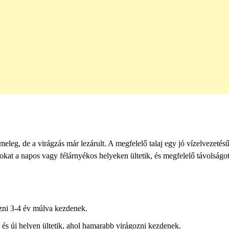
 meleg, de a virágzás már lezárult. A megfelelő talaj egy jó vízelvezetésű
iszokat a napos vagy félárnyékos helyeken ültetik, és megfelelő távolság
ozni 3-4 év múlva kezdenek.
 és új helyen ültetik, ahol hamarabb virágozni kezdenek.