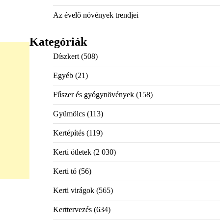
Az évelő növények trendjei
Kategóriák
Díszkert
(508)
Egyéb
(21)
Fűszer és gyógynövények
(158)
Gyümölcs
(113)
Kertépítés
(119)
Kerti ötletek
(2 030)
Kerti tó
(56)
Kerti virágok
(565)
Kerttervezés
(634)