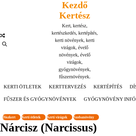
Kezdő
Skip
to
Kertész
content
Kert, kertész,
kertészkedés, kertépítés,
kerti növények, kerti
virágok, évelő
növények, évelő
virágok,
gyógynövények,
fűszernövények.
KERTI ÖTLETEK
KERTTERVEZÉS
KERTÉPÍTÉS
DÍ
FŰSZER ÉS GYÓGYNÖVÉNYEK
GYÓGYNÖVÉNY INF
Díszkert
Kerti ötletek
Kerti virágok
Szobanövény
Nárcisz (Narcissus)