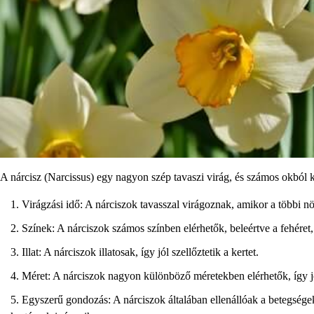
A nárcisz (Narcissus) egy nagyon szép tavaszi virág, és számos okból 
Virágzási idő: A nárciszok tavasszal virágoznak, amikor a többi 
Színek: A nárciszok számos színben elérhetők, beleértve a fehéret, a
Illat: A nárciszok illatosak, így jól szellőztetik a kertet.
Méret: A nárciszok nagyon különböző méretekben elérhetők, így jól
Egyszerű gondozás: A nárciszok általában ellenállóak a betegsége