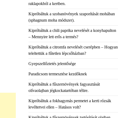
raklapokból a kertben.
Kipróbáltuk a szobanövények szaporítását mohában
(sphagnum moha módszer).
Kipróbáltuk a chili paprika nevelését a konyhapulton
– Mennyire lett erős a termés?
Kipróbáltuk a citromfa nevelését cserépben – Hogyan
teleltettük a fűtetlen lépcsőházban?
Gyepszellőztetés jelentősége
Paradicsom termesztése kezdőknek
Kipróbáltuk a fűszernövények fagyasztását
olívaolajban jégkockatartóban télire.
Kipróbáltuk a fokhagymás permetet a kerti rózsák
levéltetvei ellen – Hatásos volt?
Kipróbáltuk a fűszernövények tartósítását olajban