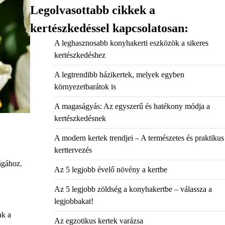
Legolvasottabb cikkek a
kertészkedéssel kapcsolatosan:
A leghasznosabb konyhakerti eszközök a sikeres
kertészkedéshez
A legtrendibb házikertek, melyek egyben
környezetbarátok is
A magaságyás: Az egyszerű és hatékony módja a
kertészkedésnek
A modern kertek trendjei – A természetes és praktikus
kerttervezés
rágához.
Az 5 legjobb évelő növény a kertbe
Az 5 legjobb zöldség a konyhakertbe – válassza a
legjobbakat!
ak a
Az egzotikus kertek varázsa