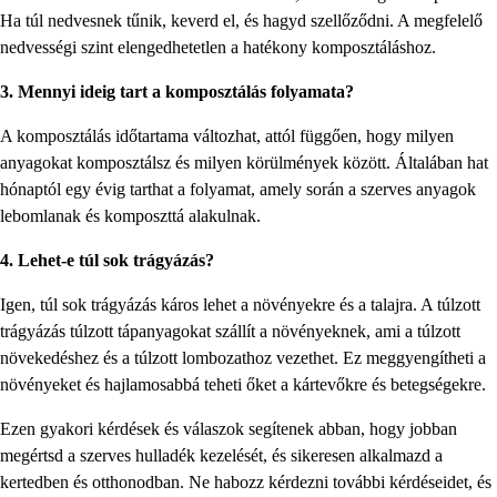
Ha túl nedvesnek tűnik, keverd el, és hagyd szellőződni. A megfelelő
nedvességi szint elengedhetetlen a hatékony komposztáláshoz.
3. Mennyi ideig tart a komposztálás folyamata?
A komposztálás időtartama változhat, attól függően, hogy milyen
anyagokat komposztálsz és milyen körülmények között. Általában hat
hónaptól egy évig tarthat a folyamat, amely során a szerves anyagok
lebomlanak és komposzttá alakulnak.
4. Lehet-e túl sok trágyázás?
Igen, túl sok trágyázás káros lehet a növényekre és a talajra. A túlzott
trágyázás túlzott tápanyagokat szállít a növényeknek, ami a túlzott
növekedéshez és a túlzott lombozathoz vezethet. Ez meggyengítheti a
növényeket és hajlamosabbá teheti őket a kártevőkre és betegségekre.
Ezen gyakori kérdések és válaszok segítenek abban, hogy jobban
megértsd a szerves hulladék kezelését, és sikeresen alkalmazd a
kertedben és otthonodban. Ne habozz kérdezni további kérdéseidet, és