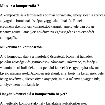
Mi is az a komposztálás?
A komposztálás a természetes bomlás folyamata, amely során a szerves
anyagok lebomlanak és tápanyaggá alakulnak át. Ennek
eredményeként olyan komposztot kapunk, amely tele van olyan
tápanyagokkal, amelyek növényeink egészségét és növekedését
támogatják.
Mi kerülhet a komposztba?
A jó komposzt alapja a megfelelő összetétel. Konyhai hulladék,
például zöldségek és gyümölcsök hámozatai, kávézacc, tojáshéjak,
valamint kerti hulladék, mint például falevelek és gyepnyírások, mind
kiváló alapanyagok. Azonban ügyeljünk arra, hogy ne kerüljenek bele
beteg növények, illetve olyan anyagok, mint a műanyag vagy a hús,
amelyek nem bomlanak le.
Hogyan készítsd elő a komposztáló helyet?
A megfelelő komposztáló hely kialakítása kulcsfontosságú.