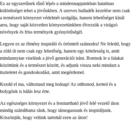
Ez az egyszerűnek tűnő lépés a mindennapjainkban hatalmas
különbséget tehet a jövőnkben. A szerves hulladék kezelése nem csak
a természeti környezet védelmét szolgálja, hanem lehetőséget kínál
arra, hogy saját közvetlen környezetünkben élvezzük a virágzó
növények és friss termények gyönyörűségét.
Legyen ez az élmény inspiráló és örömteli számodra! Ne feledd, hogy
a zöld út nem csak egy lehetőség, hanem egy kötelesség is, amit
mindannyian viselünk a jövő generációi iránt. Bontsuk le a falakat
közöttünk és a természet között, és adjunk vissza neki mindazt a
tiszteletet és gondoskodást, amit megérdemel.
Kezdd el ma, változtasd meg holnap! Az otthonod, kerted és a
bolygónk is hálás lesz érte.
Az egészséges környezet és a fenntartható jövő felé vezető úton
mindig számíthatsz ránk, hogy támogassunk és inspiráljunk.
Köszönjük, hogy velünk tartottál ezen az úton!