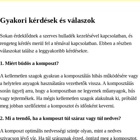
Gyakori kérdések és válaszok
Sokan érdeklődnek a szerves hulladék kezelésével kapcsolatban, és
rengeteg kérdés merül fel a témával kapcsolatban. Ebben a részben
válaszokat találsz a leggyakoribb kérdésekre.
1. Miért büdös a komposzt?
A kellemetlen szagok gyakran a komposztálás hibás működésére vagy
a helytelen anyagok használatára vezethetők vissza. A komposztálás
során ügyelj arra, hogy a komposztban ne legyenek műanyagok, hús
vagy tejtermékek. Ha mégis kellemetlen szagok alakulnak ki, próbáld
meg jobban szellőztetni a komposztot és időnként keverni.
2. Mi a teendő, ha a komposzt túl száraz vagy túl nedves?
A komposzt optimális nedvességi szintje olyan, mint a nedves
szivacson lévő víz. Ha túl száraznak érzed, öntözd meg a komposztot.