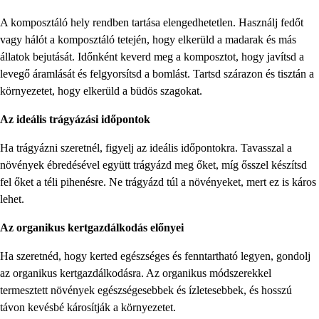
A komposztáló hely rendben tartása elengedhetetlen. Használj fedőt
vagy hálót a komposztáló tetején, hogy elkerüld a madarak és más
állatok bejutását. Időnként keverd meg a komposztot, hogy javítsd a
levegő áramlását és felgyorsítsd a bomlást. Tartsd szárazon és tisztán a
környezetet, hogy elkerüld a büdös szagokat.
Az ideális trágyázási időpontok
Ha trágyázni szeretnél, figyelj az ideális időpontokra. Tavasszal a
növények ébredésével együtt trágyázd meg őket, míg ősszel készítsd
fel őket a téli pihenésre. Ne trágyázd túl a növényeket, mert ez is káros
lehet.
Az organikus kertgazdálkodás előnyei
Ha szeretnéd, hogy kerted egészséges és fenntartható legyen, gondolj
az organikus kertgazdálkodásra. Az organikus módszerekkel
termesztett növények egészségesebbek és ízletesebbek, és hosszú
távon kevésbé károsítják a környezetet.