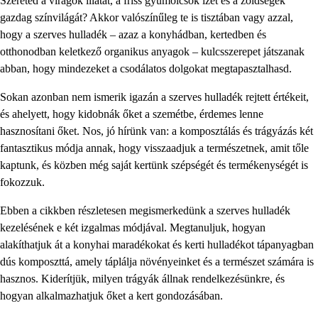
Szereted a virágok illatát, a friss gyümölcsök ízét és a zöldségek
gazdag színvilágát? Akkor valószínűleg te is tisztában vagy azzal,
hogy a szerves hulladék – azaz a konyhádban, kertedben és
otthonodban keletkező organikus anyagok – kulcsszerepet játszanak
abban, hogy mindezeket a csodálatos dolgokat megtapasztalhasd.
Sokan azonban nem ismerik igazán a szerves hulladék rejtett értékeit,
és ahelyett, hogy kidobnák őket a szemétbe, érdemes lenne
hasznosítani őket. Nos, jó hírünk van: a komposztálás és trágyázás két
fantasztikus módja annak, hogy visszaadjuk a természetnek, amit tőle
kaptunk, és közben még saját kertünk szépségét és termékenységét is
fokozzuk.
Ebben a cikkben részletesen megismerkedünk a szerves hulladék
kezelésének e két izgalmas módjával. Megtanuljuk, hogyan
alakíthatjuk át a konyhai maradékokat és kerti hulladékot tápanyagban
dús komposzttá, amely táplálja növényeinket és a természet számára is
hasznos. Kiderítjük, milyen trágyák állnak rendelkezésünkre, és
hogyan alkalmazhatjuk őket a kert gondozásában.