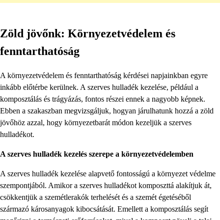
Zöld jövőnk: Környezetvédelem és
fenntarthatóság
A környezetvédelem és fenntarthatóság kérdései napjainkban egyre
inkább előtérbe kerülnek. A szerves hulladék kezelése, például a
komposztálás és trágyázás, fontos részei ennek a nagyobb képnek.
Ebben a szakaszban megvizsgáljuk, hogyan járulhatunk hozzá a zöld
jövőhöz azzal, hogy környezetbarát módon kezeljük a szerves
hulladékot.
A szerves hulladék kezelés szerepe a környezetvédelemben
A szerves hulladék kezelése alapvető fontosságú a környezet védelme
szempontjából. Amikor a szerves hulladékot komposzttá alakítjuk át,
csökkentjük a szemétlerakók terhelését és a szemét égetéséből
származó károsanyagok kibocsátását. Emellett a komposztálás segít