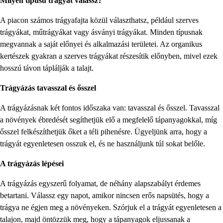
Milyen típusú trágyát válassz?
A piacon számos trágyafajta közül választhatsz, például szerves
trágyákat, műtrágyákat vagy ásványi trágyákat. Minden típusnak
megvannak a saját előnyei és alkalmazási területei. Az organikus
kertészek gyakran a szerves trágyákat részesítik előnyben, mivel ezek
hosszú távon táplálják a talajt.
Trágyázás tavasszal és ősszel
A trágyázásnak két fontos időszaka van: tavasszal és ősszel. Tavasszal
a növények ébredését segíthetjük elő a megfelelő tápanyagokkal, míg
ősszel felkészíthetjük őket a téli pihenésre. Ügyeljünk arra, hogy a
trágyát egyenletesen osszuk el, és ne használjunk túl sokat belőle.
A trágyázás lépései
A trágyázás egyszerű folyamat, de néhány alapszabályt érdemes
betartani. Válassz egy napot, amikor nincsen erős napsütés, hogy a
trágya ne égjen meg a növényeken. Szórjuk el a trágyát egyenletesen a
talajon, majd öntözzük meg, hogy a tápanyagok eljussanak a