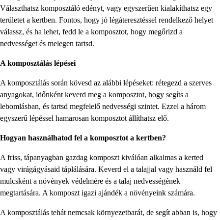
Választhatsz komposztáló edényt, vagy egyszerűen kialakíthatsz egy
területet a kertben. Fontos, hogy jó légáteresztéssel rendelkező helyet
válassz, és ha lehet, fedd le a komposztot, hogy megőrizd a
nedvességet és melegen tartsd.
A komposztálás lépései
A komposztálás során kövesd az alábbi lépéseket: rétegezd a szerves
anyagokat, időnként keverd meg a komposztot, hogy segíts a
lebomlásban, és tartsd megfelelő nedvességi szintet. Ezzel a három
egyszerű lépéssel hamarosan komposztot állíthatsz elő.
Hogyan használhatod fel a komposztot a kertben?
A friss, tápanyagban gazdag komposzt kiválóan alkalmas a kerted
vagy virágágyásaid táplálására. Keverd el a talajjal vagy használd fel
mulcsként a növények védelmére és a talaj nedvességének
megtartására. A komposzt igazi ajándék a növényeink számára.
A komposztálás tehát nemcsak környezetbarát, de segít abban is, hogy