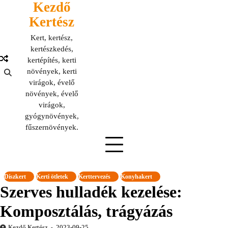
Kezdő
Skip
to
Kertész
content
Kert, kertész,
kertészkedés,
kertépítés, kerti
növények, kerti
virágok, évelő
növények, évelő
virágok,
gyógynövények,
fűszernövények.
Díszkert
Kerti ötletek
Kerttervezés
Konyhakert
Szerves hulladék kezelése:
Komposztálás, trágyázás
Kezdő Kertész
2023-09-25