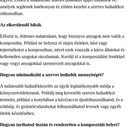
amelyek segítenek hatékonyan és zölden kezelni a szerves hulladékot
otthonodban.
Az elkerülendő hibák
Először is, érdemes tudatosítani, hogy bizonyos anyagok nem valók a
komposztba. Például ne helyezz el olajos ételeket, húst vagy
tejtermékeket a komposztban, mivel ezek vonzzák a káros állatokat és
kellemetlen szagokat okozhatnak. Kerüld el a komposztálást festékkel
vagy vegyi anyagokkal szennyezett anyagokkal is.
Hogyan minimalizáld a szerves hulladék mennyiségét?
A tudatosabb hulladékkezelés az egyik leghatékonyabb módja a
környezetvédelemnek. Próbálj meg kevesebb szerves hulladékot
termelni, például a konyhában a kávézaccot újrafelhasználhatod, és a
zöldség- és gyümölcsdarabokat felhasználhatod levesek vagy egyéb
ételek készítéséhez.
Hogyan tarthatod tisztán és rendezetten a komposztáló helyet?