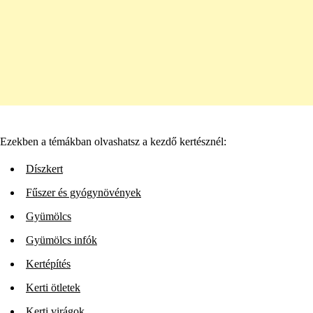
Ezekben a témákban olvashatsz a kezdő kertésznél:
Díszkert
Fűszer és gyógynövények
Gyümölcs
Gyümölcs infók
Kertépítés
Kerti ötletek
Kerti virágok