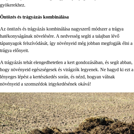
gyökerekhez.
Öntözés és trágyázás kombinálása
Az öntözés és trágyázás kombinálása nagyszerű módszer a trágya
hatékonyságának növelésére. A nedvesség segíti a talajban lévő
tápanyagok felszívódását, így növényeid még jobban megfogják élni a
trágya előnyeit.
A trágyázás tehát elengedhetetlen a kert gondozásában, és segít abban,
hogy növényeid egészségesek és virágzók legyenek. Ne hagyd ki ezt a
lényeges lépést a kertészkedés során, és nézd, hogyan válnak
növényeid a szomszédok irigykedésének okává!