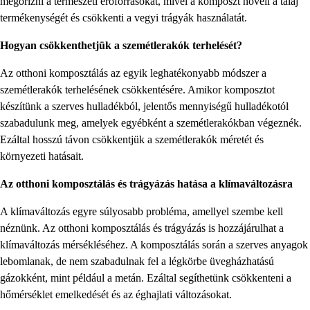
megőrizni a természeti erőforrásokat, mivel a komposzt növeli a talaj
termékenységét és csökkenti a vegyi trágyák használatát.
Hogyan csökkenthetjük a szemétlerakók terhelését?
Az otthoni komposztálás az egyik leghatékonyabb módszer a
szemétlerakók terhelésének csökkentésére. Amikor komposztot
készítünk a szerves hulladékból, jelentős mennyiségű hulladékotól
szabadulunk meg, amelyek egyébként a szemétlerakókban végeznék.
Ezáltal hosszú távon csökkentjük a szemétlerakók méretét és
környezeti hatásait.
Az otthoni komposztálás és trágyázás hatása a klímaváltozásra
A klímaváltozás egyre súlyosabb probléma, amellyel szembe kell
néznünk. Az otthoni komposztálás és trágyázás is hozzájárulhat a
klímaváltozás mérsékléséhez. A komposztálás során a szerves anyagok
lebomlanak, de nem szabadulnak fel a légkörbe üvegházhatású
gázokként, mint például a metán. Ezáltal segíthetünk csökkenteni a
hőmérséklet emelkedését és az éghajlati változásokat.