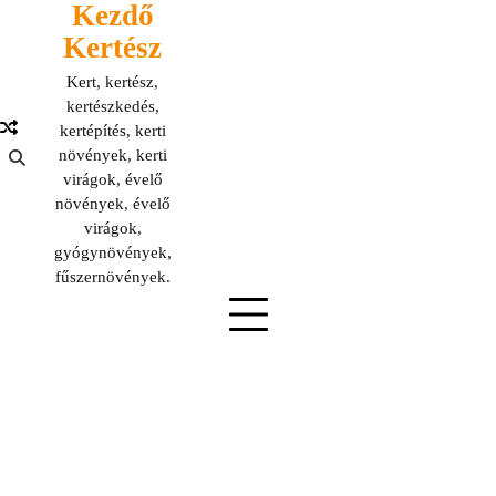
Kezdő
Skip
to
Kertész
content
Kert, kertész,
kertészkedés,
kertépítés, kerti
növények, kerti
virágok, évelő
növények, évelő
virágok,
gyógynövények,
fűszernövények.