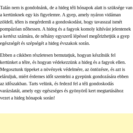
Talán nem is gondolnánk, de a hideg téli hónapok alatt is szüksége van
a kertünknek egy kis figyelemre. A gyep, amely nyáron vidáman
zöldell, télen is megérdemli a gondoskodást, hogy tavasszal ismét
pompázóan nőhessen. A hideg és a fagyok komoly kihívást jelentenek
a kertész számára, de néhány egyszerű lépéssel megőrizhetjük a gyep
egészségét és szépségét a hideg évszakok során.
Ebben a cikkben részletesen bemutatjuk, hogyan készítsük fel
kertünket a télre, és hogyan védekezzünk a hideg és a fagyok ellen.
Megosztunk tippeket a növények védelmére, az öntözésre, és azt is
eláruljuk, miért érdemes időt szentelni a gyepünk gondozására ebben
az időszakban. Tarts velünk, és fedezd fel a téli gondoskodás
varázslatát, amely egy egészséges és gyönyörű kert megtartásához
vezet a hideg hónapok során!