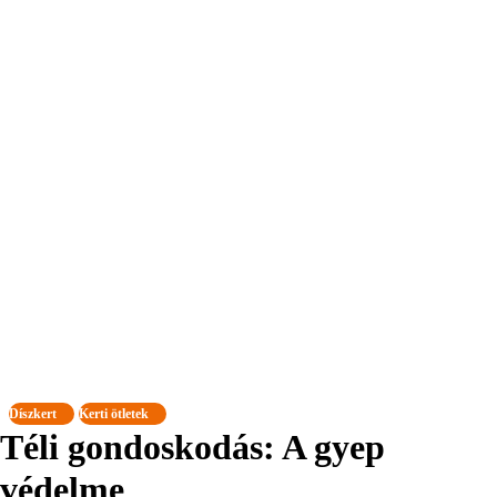
Díszkert
Kerti ötletek
Téli gondoskodás: A gyep
védelme