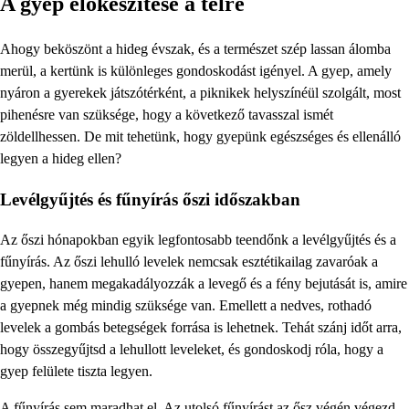
A gyep előkészítése a télre
Ahogy beköszönt a hideg évszak, és a természet szép lassan álomba
merül, a kertünk is különleges gondoskodást igényel. A gyep, amely
nyáron a gyerekek játszótérként, a piknikek helyszínéül szolgált, most
pihenésre van szüksége, hogy a következő tavasszal ismét
zöldellhessen. De mit tehetünk, hogy gyepünk egészséges és ellenálló
legyen a hideg ellen?
Levélgyűjtés és fűnyírás őszi időszakban
Az őszi hónapokban egyik legfontosabb teendőnk a levélgyűjtés és a
fűnyírás. Az őszi lehulló levelek nemcsak esztétikailag zavaróak a
gyepen, hanem megakadályozzák a levegő és a fény bejutását is, amire
a gyepnek még mindig szüksége van. Emellett a nedves, rothadó
levelek a gombás betegségek forrása is lehetnek. Tehát szánj időt arra,
hogy összegyűjtsd a lehullott leveleket, és gondoskodj róla, hogy a
gyep felülete tiszta legyen.
A fűnyírás sem maradhat el. Az utolsó fűnyírást az ősz végén végezd