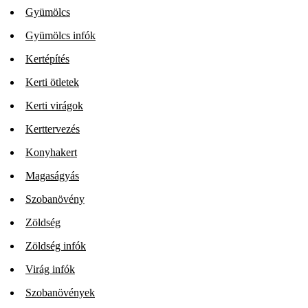
Gyümölcs
Gyümölcs infók
Kertépítés
Kerti ötletek
Kerti virágok
Kerttervezés
Konyhakert
Magaságyás
Szobanövény
Zöldség
Zöldség infók
Virág infók
Szobanövények