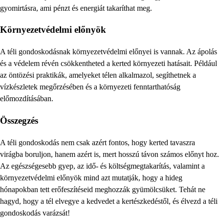
gyomirtásra, ami pénzt és energiát takaríthat meg.
Környezetvédelmi előnyök
A téli gondoskodásnak környezetvédelmi előnyei is vannak. Az ápolás
és a védelem révén csökkentheted a kerted környezeti hatásait. Például
az öntözési praktikák, amelyeket télen alkalmazol, segíthetnek a
vízkészletek megőrzésében és a környezeti fenntarthatóság
előmozdításában.
Összegzés
A téli gondoskodás nem csak azért fontos, hogy kerted tavaszra
virágba boruljon, hanem azért is, mert hosszú távon számos előnyt hoz.
Az egészségesebb gyep, az idő- és költségmegtakarítás, valamint a
környezetvédelmi előnyök mind azt mutatják, hogy a hideg
hónapokban tett erőfeszítéseid meghozzák gyümölcsüket. Tehát ne
hagyd, hogy a tél elvegye a kedvedet a kertészkedéstől, és élvezd a téli
gondoskodás varázsát!