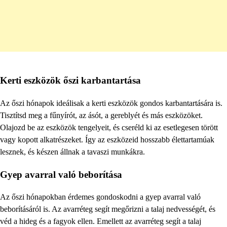
Kerti eszközök őszi karbantartása
Az őszi hónapok ideálisak a kerti eszközök gondos karbantartására is.
Tisztítsd meg a fűnyírót, az ásót, a gereblyét és más eszközöket.
Olajozd be az eszközök tengelyeit, és cseréld ki az esetlegesen törött
vagy kopott alkatrészeket. Így az eszközeid hosszabb élettartamúak
lesznek, és készen állnak a tavaszi munkákra.
Gyep avarral való beborítása
Az őszi hónapokban érdemes gondoskodni a gyep avarral való
beborításáról is. Az avarréteg segít megőrizni a talaj nedvességét, és
véd a hideg és a fagyok ellen. Emellett az avarréteg segít a talaj