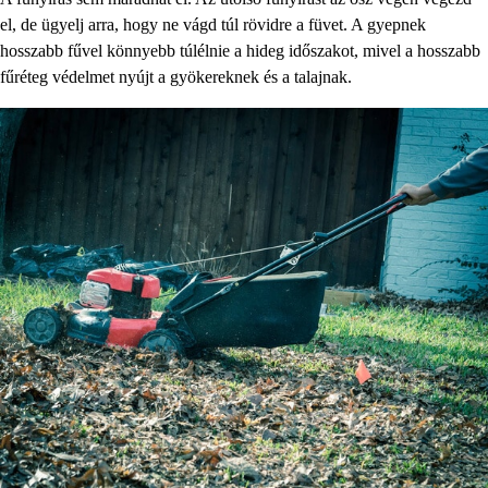
el, de ügyelj arra, hogy ne vágd túl rövidre a füvet. A gyepnek
hosszabb fűvel könnyebb túlélnie a hideg időszakot, mivel a hosszabb
fűréteg védelmet nyújt a gyökereknek és a talajnak.