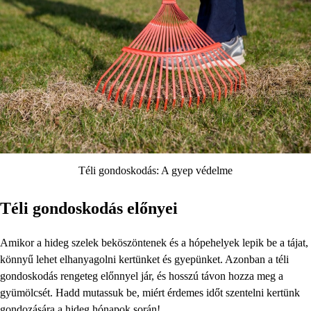
Téli gondoskodás: A gyep védelme
Téli gondoskodás előnyei
Amikor a hideg szelek beköszöntenek és a hópehelyek lepik be a tájat,
könnyű lehet elhanyagolni kertünket és gyepünket. Azonban a téli
gondoskodás rengeteg előnnyel jár, és hosszú távon hozza meg a
gyümölcsét. Hadd mutassuk be, miért érdemes időt szentelni kertünk
gondozására a hideg hónapok során!