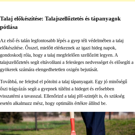
Talaj előkészítése: Talajszellőztetés és tápanyagok
pótlása
Az első és talán legfontosabb lépés a gyep téli védelmében a talaj
előkészítése. Ősszel, mielőtt elérkeznek az igazi hideg napok,
gondoskodj róla, hogy a talaj megfelelően szellőzött legyen. A
talajszellőztetés segít eltávolítani a felesleges nedvességet és elősegíti a
gyökerek számára elengedhetetlen oxigén bejutását.
Továbbá, ne felejtsd el pótolni a talaj tápanyagait. Egy jó minőségű
őszi trágyázás segít a gyepnek túlélni a hideget és erősebben
visszatérni a tavasszal. Ellenőrizd a talaj pH-szintjét is, és szükség
esetén alkalmazz mész, hogy optimális értékre állítsd be.