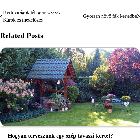
Kerti virágok téli gondozása:
Bejegyzés
Gyorsan növő fák kertedbe
Károk és megelőzés
navigáció
Related Posts
Hogyan tervezzünk egy szép tavaszi kertet?