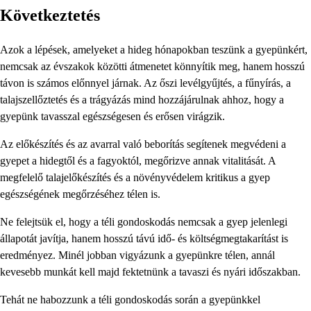
Következtetés
Azok a lépések, amelyeket a hideg hónapokban teszünk a gyepünkért,
nemcsak az évszakok közötti átmenetet könnyítik meg, hanem hosszú
távon is számos előnnyel járnak. Az őszi levélgyűjtés, a fűnyírás, a
talajszellőztetés és a trágyázás mind hozzájárulnak ahhoz, hogy a
gyepünk tavasszal egészségesen és erősen virágzik.
Az előkészítés és az avarral való beborítás segítenek megvédeni a
gyepet a hidegtől és a fagyoktól, megőrizve annak vitalitását. A
megfelelő talajelőkészítés és a növényvédelem kritikus a gyep
egészségének megőrzéséhez télen is.
Ne felejtsük el, hogy a téli gondoskodás nemcsak a gyep jelenlegi
állapotát javítja, hanem hosszú távú idő- és költségmegtakarítást is
eredményez. Minél jobban vigyázunk a gyepünkre télen, annál
kevesebb munkát kell majd fektetnünk a tavaszi és nyári időszakban.
Tehát ne habozzunk a téli gondoskodás során a gyepünkkel