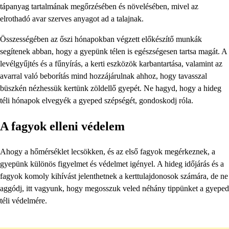
tápanyag tartalmának megőrzésében és növelésében, mivel az
elrothadó avar szerves anyagot ad a talajnak.
Összességében az őszi hónapokban végzett előkészítő munkák
segítenek abban, hogy a gyepünk télen is egészségesen tartsa magát. A
levélgyűjtés és a fűnyírás, a kerti eszközök karbantartása, valamint az
avarral való beborítás mind hozzájárulnak ahhoz, hogy tavasszal
büszkén nézhessük kertünk zöldellő gyepét. Ne hagyd, hogy a hideg
téli hónapok elvegyék a gyeped szépségét, gondoskodj róla.
A fagyok elleni védelem
Ahogy a hőmérséklet lecsökken, és az első fagyok megérkeznek, a
gyepünk különös figyelmet és védelmet igényel. A hideg időjárás és a
fagyok komoly kihívást jelenthetnek a kerttulajdonosok számára, de ne
aggódj, itt vagyunk, hogy megosszuk veled néhány tippünket a gyeped
téli védelmére.