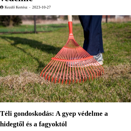
Kezdő Kertész
2023-10-27
Téli gondoskodás: A gyep védelme a
hidegtől és a fagyoktól