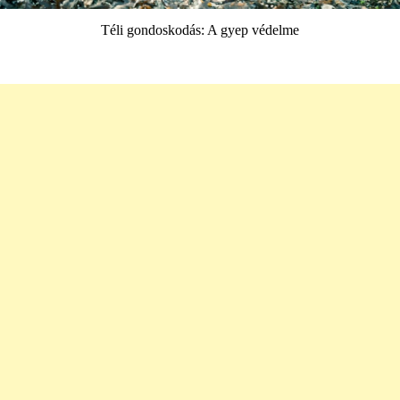
Téli gondoskodás: A gyep védelme