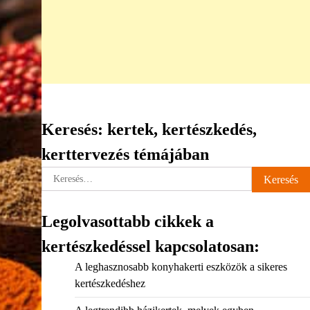
Keresés: kertek, kertészkedés,
kerttervezés témájában
Keresés:
Legolvasottabb cikkek a
kertészkedéssel kapcsolatosan:
A leghasznosabb konyhakerti eszközök a sikeres
kertészkedéshez