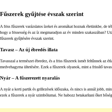
Fűszerek gyűjtése évszak szerint
A friss fűszerek varázslatos ízeket és aromákat hoznak életünkbe, de t
hogy a frissesség és az íz megmaradjon az év minden szakaszában? Utá
fűszerek gyűjtésére évszak szerint.
Tavasz – Az új ébredés illata
Tavasszal a természet ébredez, és a friss fűszerek ismét feltűnnek az ét
medvehagyma ültetésére. Ezek a fűszerek olyanok, mint a frissítő tavas
Nyár – A fűszerezett nyaralás
A nyár a kerti partik és grillezések időszaka, és nincs is annál jobb, m
ezek a fűszerek a nyár szimbólumai. Ne habozz betakarítani őket bősége