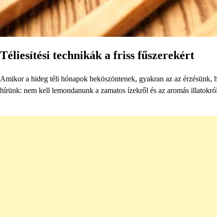
Téliesítési technikák a friss fűszerekért
Amikor a hideg téli hónapok beköszöntenek, gyakran az az érzésünk, ho
hírünk: nem kell lemondanunk a zamatos ízekről és az aromás illatokról