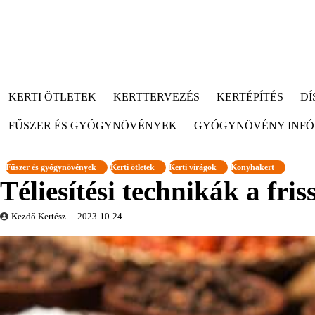
KERTI ÖTLETEK
KERTTERVEZÉS
KERTÉPÍTÉS
DÍ
FŰSZER ÉS GYÓGYNÖVÉNYEK
GYÓGYNÖVÉNY INF
Fűszer és gyógynövények
Kerti ötletek
Kerti virágok
Konyhakert
Téliesítési technikák a fris
Kezdő Kertész
2023-10-24