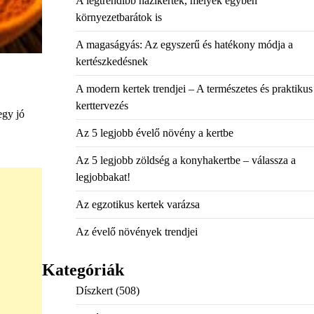
A legtrendibb házikertek, melyek egyben
környezetbarátok is
A magaságyás: Az egyszerű és hatékony módja a
kertészkedésnek
A modern kertek trendjei – A természetes és praktikus
kerttervezés
egy jó
Az 5 legjobb évelő növény a kertbe
Az 5 legjobb zöldség a konyhakertbe – válassza a
legjobbakat!
Az egzotikus kertek varázsa
Az évelő növények trendjei
Kategóriák
Díszkert
(508)