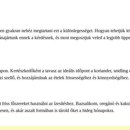
élen gyakran nehéz megtartani ezt a különlegességet. Hogyan tehetjük le
najártunk ennek a kérdésnek, és most megosztjuk veled a legjobb tippe
lapon. Kertészkedőként a tavasz az ideális időpont a koriander, snidling 
zi szellő, és hozzájárulnak az ételek frissességéhez és könnyedségéhez.
int friss fűszereket használni az ízesítéshez. Bazsalikom, oregánó és kak
sen, és akár aszalt formában is tárold őket a hideg hónapokra.