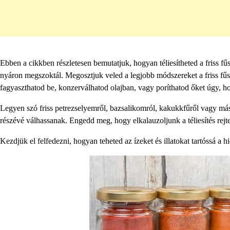
Ebben a cikkben részletesen bemutatjuk, hogyan téliesítheted a friss fűs
nyáron megszoktál. Megosztjuk veled a legjobb módszereket a friss fűsz
fagyaszthatod be, konzerválhatod olajban, vagy poríthatod őket úgy, 
Legyen szó friss petrezselyemről, bazsalikomról, kakukkfűről vagy más 
részévé válhassanak. Engedd meg, hogy elkalauzoljunk a téliesítés rej
Kezdjük el felfedezni, hogyan teheted az ízeket és illatokat tartóssá a 