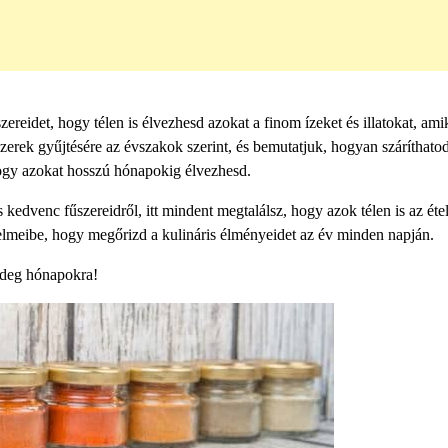
zereidet, hogy télen is élvezhesd azokat a finom ízeket és illatokat, ami
erek gyűjtésére az évszakok szerint, és bemutatjuk, hogyan száríthatod
hogy azokat hosszú hónapokig élvezhesd.
kedvenc fűszereidről, itt mindent megtalálsz, hogy azok télen is az éte
telmeibe, hogy megőrizd a kulináris élményeidet az év minden napján.
hideg hónapokra!