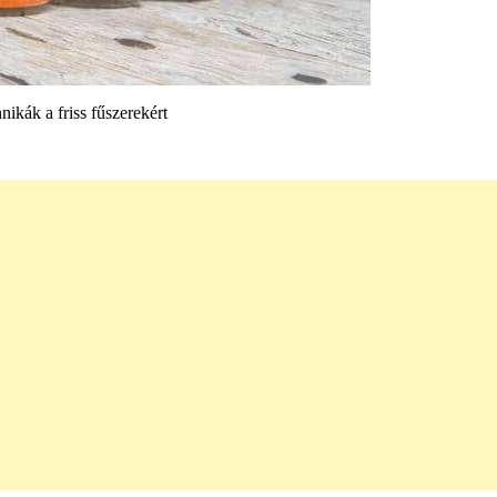
hnikák a friss fűszerekért