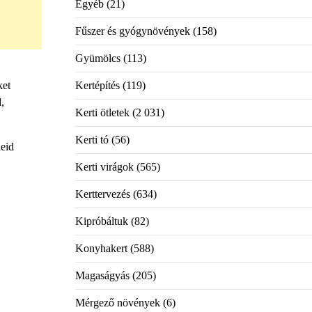
Egyéb
(21)
Fűszer és gyógynövények
(158)
Gyümölcs
(113)
Kertépítés
(119)
ket
,
Kerti ötletek
(2 031)
Kerti tó
(56)
leid
Kerti virágok
(565)
Kerttervezés
(634)
Kipróbáltuk
(82)
Konyhakert
(588)
Magaságyás
(205)
Mérgező növények
(6)