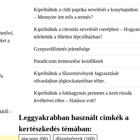
Kipróbáltuk a chili paprika nevelését a konyhapulton
– Mennyire lett erős a termés?
Kipróbáltuk a citromfa nevelését cserépben – Hogyan
hetővé,
teleltettük a fűtetlen lépcsőházban?
ket a
Gyepszellőztetés jelentősége
Paradicsom termesztése kezdőknek
Kipróbáltuk a fűszernövények fagyasztását
és
olívaolajban jégkockatartóban télire.
Kipróbáltuk a fokhagymás permetet a kerti rózsák
levéltetvei ellen – Hatásos volt?
ukkfű –
Leggyakrabban használt cimkék a
kertészkedés témában:
alacsony
(66)
dísznövények
(160)