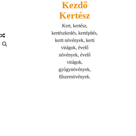
Kezdő
Skip
to
Kertész
content
Kert, kertész,
kertészkedés, kertépítés,
kerti növények, kerti
virágok, évelő
növények, évelő
virágok,
gyógynövények,
fűszernövények.