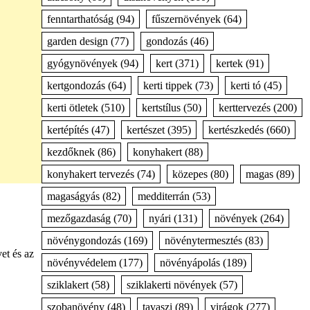
fenntarthatóság
(94)
fűszernövények
(64)
garden design
(77)
gondozás
(46)
gyógynövények
(94)
kert
(371)
kertek
(91)
kertgondozás
(64)
kerti tippek
(73)
kerti tó
(45)
kerti ötletek
(510)
kertstílus
(50)
kerttervezés
(200)
kertépítés
(47)
kertészet
(395)
kertészkedés
(660)
kezdőknek
(86)
konyhakert
(88)
konyhakert tervezés
(74)
közepes
(80)
magas
(89)
magaságyás
(82)
medditerrán
(53)
mezőgazdaság
(70)
nyári
(131)
növények
(264)
növénygondozás
(169)
növénytermesztés
(83)
et és az
növényvédelem
(177)
növényápolás
(189)
sziklakert
(58)
sziklakerti növények
(57)
szobanövény
(48)
tavaszi
(89)
virágok
(277)