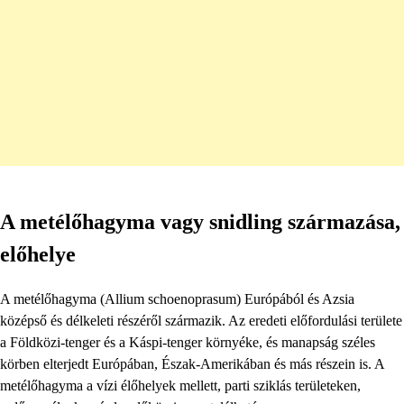
A metélőhagyma vagy snidling származása,
előhelye
A metélőhagyma (Allium schoenoprasum) Európából és Azsia
középső és délkeleti részéről származik. Az eredeti előfordulási területe
a Földközi-tenger és a Káspi-tenger környéke, és manapság széles
körben elterjedt Európában, Észak-Amerikában és más részein is. A
metélőhagyma a vízi élőhelyek mellett, parti sziklás területeken,