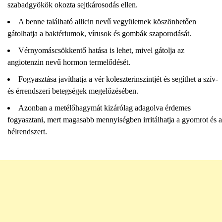
szabadgyökök okozta sejtkárosodás ellen.
A benne található allicin nevű vegyületnek köszönhetően
gátolhatja a baktériumok, vírusok és gombák szaporodását.
Vérnyomáscsökkentő hatása is lehet, mivel gátolja az
angiotenzin nevű hormon termelődését.
Fogyasztása javíthatja a vér koleszterinszintjét és segíthet a szív-
és érrendszeri betegségek megelőzésében.
Azonban a metélőhagymát kizárólag adagolva érdemes
fogyasztani, mert magasabb mennyiségben irritálhatja a gyomrot és a
bélrendszert.