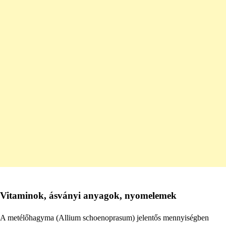
Vitaminok, ásványi anyagok, nyomelemek
A metélőhagyma (Allium schoenoprasum) jelentős mennyiségben