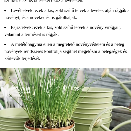
szürkés elszíneződéseket okoz a leveleken.
Levéltetvek: ezek a kis, zöld színű tetvek a levelek alján rágják a
növényt, és a növekedést is gátolhatják.
Pajzstetvek: ezek a kis, zöld színű tetvek a növény virágjait,
valamint a terméseit is rágják.
A metélőhagyma ellen a megfelelő növényvédelem és a beteg
növények rendszeres kontrollja segíthet megelőzni a betegségek és
kártevők terjedését.