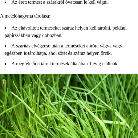
Az érett termést a szárakról óvatosan le kell vágni.
A metélőhagyma tárolása:
Az eltávolított terméseket száraz helyen kell tárolni, például
papírzsákban vagy dobozban.
A szárítás elvégzése után a terméseket apróra vágva vagy
egészben is tárolhatja, ahol sötét és száraz helyen őrzik.
A megfelelően tárolt termések általában 1 évig elállnak.