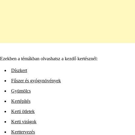
Ezekben a témákban olvashatsz a kezdő kertésznél:
Díszkert
Fűszer és gyógynövények
Gyümölcs
Kertépítés
Kerti ötletek
Kerti virágok
Kerttervezés