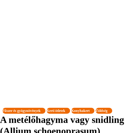
Fűszer és gyógynövények
Kerti ötletek
Konyhakert
Zöldség
A metélőhagyma vagy snidling
(Allium schoenoprasum)