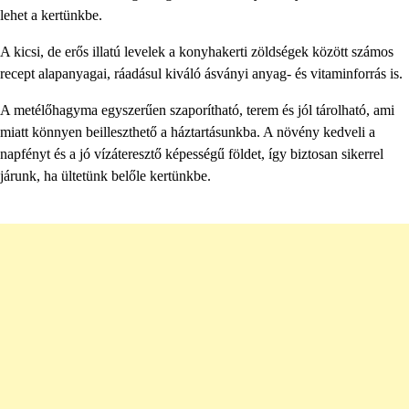
lehet a kertünkbe.
A kicsi, de erős illatú levelek a konyhakerti zöldségek között számos
recept alapanyagai, ráadásul kiváló ásványi anyag- és vitaminforrás is.
A metélőhagyma egyszerűen szaporítható, terem és jól tárolható, ami
miatt könnyen beilleszthető a háztartásunkba. A növény kedveli a
napfényt és a jó vízáteresztő képességű földet, így biztosan sikerrel
járunk, ha ültetünk belőle kertünkbe.