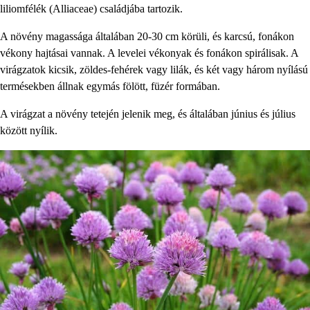
liliomfélék (Alliaceae) családjába tartozik.
A növény magassága általában 20-30 cm körüli, és karcsú, fonákon
vékony hajtásai vannak. A levelei vékonyak és fonákon spirálisak. A
virágzatok kicsik, zöldes-fehérek vagy lilák, és két vagy három nyílású
termésekben állnak egymás fölött, füzér formában.
A virágzat a növény tetején jelenik meg, és általában június és július
között nyílik.