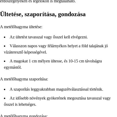
erdőszegélyeken és legelőkön is megtalálható.
Ültetése, szaporítása, gondozása
A metélőhagyma ültetése:
Az ültetést tavasszal vagy ősszel kell elvégezni.
Válasszon napos vagy félárnyékos helyet a föld talajának jó
vízáteresztő képességével.
A magokat 1 cm mélyen ültesse, és 10-15 cm távolságra
egymástól.
A metélőhagyma szaporítása:
A szaporítás leggyakrabban magszétválasztással történik.
Az idősebb növények gyökerének megosztása tavasszal vagy
ősszel is lehetséges.
A metélőhagyma gondozása: