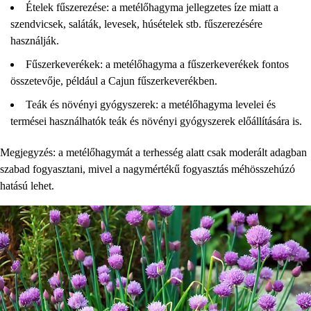
Ételek fűszerezése: a metélőhagyma jellegzetes íze miatt a
szendvicsek, saláták, levesek, húsételek stb. fűszerezésére
használják.
Fűszerkeverékek: a metélőhagyma a fűszerkeverékek fontos
összetevője, például a Cajun fűszerkeverékben.
Teák és növényi gyógyszerek: a metélőhagyma levelei és
termései használhatók teák és növényi gyógyszerek előállítására is.
Megjegyzés: a metélőhagymát a terhesség alatt csak moderált adagban
szabad fogyasztani, mivel a nagymértékű fogyasztás méhösszehúzó
hatású lehet.