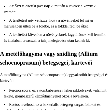
Az őszi teleltetést javasolják, miután a levelek elkezdtek
száradni.
A teleltetést úgy végezze, hogy a növényeket fél méter
mélységben ülteti be a földbe, és a földdel fedi be őket.
A teleltetést követően a növényeknek fagytűrőnek kell lenniük,
és általában tavasszal, a talaj melegedése után kelnek ki.
A metélőhagyma vagy snidling (Allium
schoenoprasum) betegségei, kártevői
A metélőhagyma (Allium schoenoprasum) leggyakoribb betegségei és
kártevői:
Peronoszpóra: ez a gombabetegség fehér pikkelyeket, valamint
fekete, gombaszerű képződményeket okoz a leveleken.
Rostos levélrost: ez a bakteriális betegség sárgás foltokat és