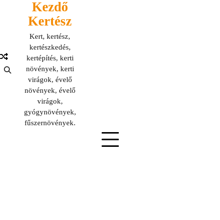
Kezdő
Skip
to
Kertész
content
Kert, kertész,
kertészkedés,
kertépítés, kerti
növények, kerti
virágok, évelő
növények, évelő
virágok,
gyógynövények,
fűszernövények.