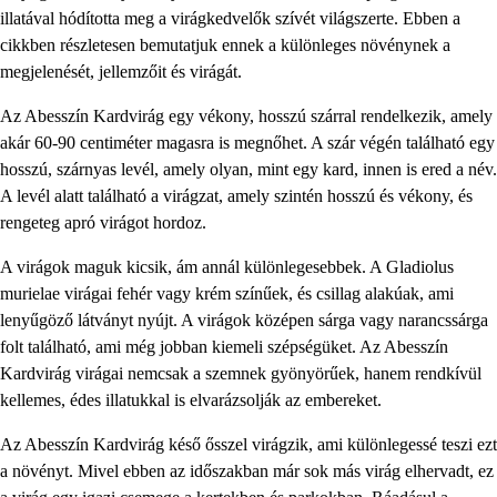
illatával hódította meg a virágkedvelők szívét világszerte. Ebben a
cikkben részletesen bemutatjuk ennek a különleges növénynek a
megjelenését, jellemzőit és virágát.
Az Abesszín Kardvirág egy vékony, hosszú szárral rendelkezik, amely
akár 60-90 centiméter magasra is megnőhet. A szár végén található egy
hosszú, szárnyas levél, amely olyan, mint egy kard, innen is ered a név.
A levél alatt található a virágzat, amely szintén hosszú és vékony, és
rengeteg apró virágot hordoz.
A virágok maguk kicsik, ám annál különlegesebbek. A Gladiolus
murielae virágai fehér vagy krém színűek, és csillag alakúak, ami
lenyűgöző látványt nyújt. A virágok középen sárga vagy narancssárga
folt található, ami még jobban kiemeli szépségüket. Az Abesszín
Kardvirág virágai nemcsak a szemnek gyönyörűek, hanem rendkívül
kellemes, édes illatukkal is elvarázsolják az embereket.
Az Abesszín Kardvirág késő ősszel virágzik, ami különlegessé teszi ezt
a növényt. Mivel ebben az időszakban már sok más virág elhervadt, ez