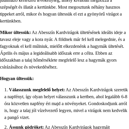
jutalmazó kertészeti tevékenység, amely kiválóan meghozza a
szépségét és illatát a kertünkbe. Most megosztunk néhány hasznos
tippeket arról, mikor és hogyan ültessük el ezt a gyönyörű virágot a
kertünkben.
Mikor ültessük:
Az Abesszín Kardvirágok ültetésének ideális ideje a
tavasz eleje vagy a kora nyár. A földnek már fel kell melegednie, és a
fagyoknak el kell múlniuk, mielőtt elkezdenénk a hagymák ültetését.
Április és május a legideálisabb időszak erre a célra. Ebben az
időszakban a talaj hőmérséklete megfelelő lesz a hagymák gyors
csírázásához és növekedéséhez.
Hogyan ültessük:
Válasszunk megfelelő helyet:
Az Abesszín Kardvirágok szeretik
a napfényt, így olyan helyet válasszunk a kertben, ahol legalább 6-8
óra közvetlen napfény éri majd a növényeket. Gondoskodjunk arról
is, hogy a talaj jól vízelvezető legyen, mivel a virágok nem kedvelik
a pangó vizet.
Ássunk gödröket:
Az Abesszín Kardvirágok hagymáit