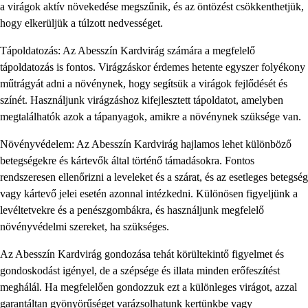
a virágok aktív növekedése megszűnik, és az öntözést csökkenthetjük,
hogy elkerüljük a túlzott nedvességet.
Tápoldatozás: Az Abesszín Kardvirág számára a megfelelő
tápoldatozás is fontos. Virágzáskor érdemes hetente egyszer folyékony
műtrágyát adni a növénynek, hogy segítsük a virágok fejlődését és
színét. Használjunk virágzáshoz kifejlesztett tápoldatot, amelyben
megtalálhatók azok a tápanyagok, amikre a növénynek szüksége van.
Növényvédelem: Az Abesszín Kardvirág hajlamos lehet különböző
betegségekre és kártevők által történő támadásokra. Fontos
rendszeresen ellenőrizni a leveleket és a szárat, és az esetleges betegség
vagy kártevő jelei esetén azonnal intézkedni. Különösen figyeljünk a
levéltetvekre és a penészgombákra, és használjunk megfelelő
növényvédelmi szereket, ha szükséges.
Az Abesszín Kardvirág gondozása tehát körültekintő figyelmet és
gondoskodást igényel, de a szépsége és illata minden erőfeszítést
meghálál. Ha megfelelően gondozzuk ezt a különleges virágot, azzal
garantáltan gyönyörűséget varázsolhatunk kertünkbe vagy