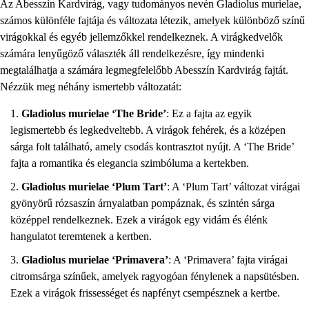
Az Abesszín Kardvirág, vagy tudományos nevén Gladiolus murielae,
számos különféle fajtája és változata létezik, amelyek különböző színű
virágokkal és egyéb jellemzőkkel rendelkeznek. A virágkedvelők
számára lenyűgöző választék áll rendelkezésre, így mindenki
megtalálhatja a számára legmegfelelőbb Abesszín Kardvirág fajtát.
Nézzük meg néhány ismertebb változatát:
Gladiolus murielae ‘The Bride’
: Ez a fajta az egyik
legismertebb és legkedveltebb. A virágok fehérek, és a középen
sárga folt található, amely csodás kontrasztot nyújt. A ‘The Bride’
fajta a romantika és elegancia szimbóluma a kertekben.
Gladiolus murielae ‘Plum Tart’
: A ‘Plum Tart’ változat virágai
gyönyörű rózsaszín árnyalatban pompáznak, és szintén sárga
középpel rendelkeznek. Ezek a virágok egy vidám és élénk
hangulatot teremtenek a kertben.
Gladiolus murielae ‘Primavera’
: A ‘Primavera’ fajta virágai
citromsárga színűek, amelyek ragyogóan fénylenek a napsütésben.
Ezek a virágok frissességet és napfényt csempésznek a kertbe.