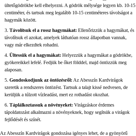
ültetőgödrökbe kell elhelyezni. A gödrök mélysége legyen kb. 10-15
centiméter, és tartsuk meg legalább 10-15 centiméteres távolságot a
hagymák között.
Távolítsuk el a rossz hagymákat:
Ellenőrizzük a hagymákat, és
távolítsuk el azokat, amelyek láthatóan rossz állapotban vannak,
vagy már elkezdtek rohadni.
Ültessük el a hagymákat:
Helyezzük a hagymákat a gödrökbe,
gyökereikkel lefelé. Fedjük be őket földdel, majd öntözzük meg
alaposan.
Gondoskodjunk az öntözésről:
Az Abesszín Kardvirágok
szeretik a rendszeres öntözést. Tartsuk a talajt kissé nedvesen, de
kerüljük a túlzott vízleadást, mert ez rothadást okozhat.
Táplálkoztassuk a növényeket:
Virágzáskor érdemes
tápoldatozást alkalmazni a növényeknek, hogy segítsük a virágok
fejlődését és színét.
Az Abesszín Kardvirágok gondozása igényes lehet, de a gyönyörű