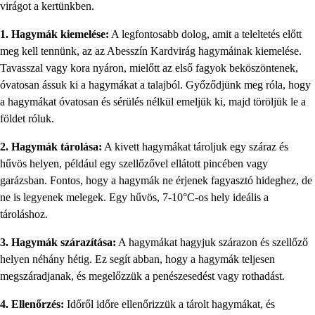
virágot a kertünkben.
1. Hagymák kiemelése:
A legfontosabb dolog, amit a teleltetés előtt
meg kell tennünk, az az Abesszín Kardvirág hagymáinak kiemelése.
Tavasszal vagy kora nyáron, mielőtt az első fagyok beköszöntenek,
óvatosan ássuk ki a hagymákat a talajból. Győződjünk meg róla, hogy
a hagymákat óvatosan és sérülés nélkül emeljük ki, majd töröljük le a
földet róluk.
2. Hagymák tárolása:
A kivett hagymákat tároljuk egy száraz és
hűvös helyen, például egy szellőzővel ellátott pincében vagy
garázsban. Fontos, hogy a hagymák ne érjenek fagyasztó hideghez, de
ne is legyenek melegek. Egy hűvös, 7-10°C-os hely ideális a
tároláshoz.
3. Hagymák szárazítása:
A hagymákat hagyjuk szárazon és szellőző
helyen néhány hétig. Ez segít abban, hogy a hagymák teljesen
megszáradjanak, és megelőzzük a penészesedést vagy rothadást.
4. Ellenőrzés:
Időről időre ellenőrizzük a tárolt hagymákat, és