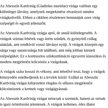
Az Abesszín Kardvirág (Gladiolus murielae) virága valóban egy
különleges látvány, amelynek megtekintése elvarázsol minden
virágkedvelőt. Ebben a cikkben részletesen bemutatjuk ezen virág
szépségét és egyedi jellemzőit.
Az Abesszín Kardvirág virágja apró, de annál különlegesebb. A
virágok szirmai fehérek vagy krém színűek, és gyönyörű csillag
alakúak, ami rendkívül vonzó látványt nyújt. A virágok közepén egy
sárga vagy narancssárga folt található, ami még jobban kiemeli
szépségüket. Ez a kontrasztos színkombináció egyszerre klasszikus és
modern megjelenést kölcsönöz a virágoknak.
A virágok szára hosszú és vékony, ami lehetővé teszi, hogy a virágok
könnyedén emelkedjenek ki a levelek közül. Ezáltal az Abesszín
Kardvirág virágai kifejezetten elegáns és stílusos megjelenést
kölcsönöznek a kertnek vagy virágágyásnak.
Az Abesszín Kardvirág virágai nemcsak a szemnek, hanem az orrnak
is igazi örömforrást jelentenek. A virágok kellemes, édes illatot