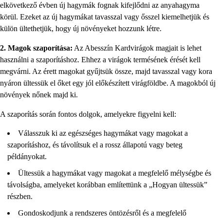
elkövetkező évben új hagymák fognak kifejlődni az anyahagyma
körül. Ezeket az új hagymákat tavasszal vagy ősszel kiemelhetjük és
külön ültethetjük, hogy új növényeket hozzunk létre.
2. Magok szaporítása:
Az Abesszín Kardvirágok magjait is lehet
használni a szaporításhoz. Ehhez a virágok termésének érését kell
megvárni. Az érett magokat gyűjtsük össze, majd tavasszal vagy kora
nyáron ültessük el őket egy jól előkészített virágföldbe. A magokból új
növények nőnek majd ki.
A szaporítás során fontos dolgok, amelyekre figyelni kell:
Válasszuk ki az egészséges hagymákat vagy magokat a
szaporításhoz, és távolítsuk el a rossz állapotú vagy beteg
példányokat.
Ültessük a hagymákat vagy magokat a megfelelő mélységbe és
távolságba, amelyeket korábban említettünk a „Hogyan ültessük”
részben.
Gondoskodjunk a rendszeres öntözésről és a megfelelő