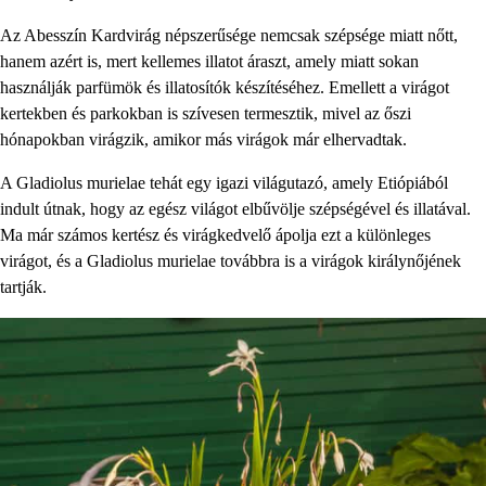
Az Abesszín Kardvirág népszerűsége nemcsak szépsége miatt nőtt,
hanem azért is, mert kellemes illatot áraszt, amely miatt sokan
használják parfümök és illatosítók készítéséhez. Emellett a virágot
kertekben és parkokban is szívesen termesztik, mivel az őszi
hónapokban virágzik, amikor más virágok már elhervadtak.
A Gladiolus murielae tehát egy igazi világutazó, amely Etiópiából
indult útnak, hogy az egész világot elbűvölje szépségével és illatával.
Ma már számos kertész és virágkedvelő ápolja ezt a különleges
virágot, és a Gladiolus murielae továbbra is a virágok királynőjének
tartják.