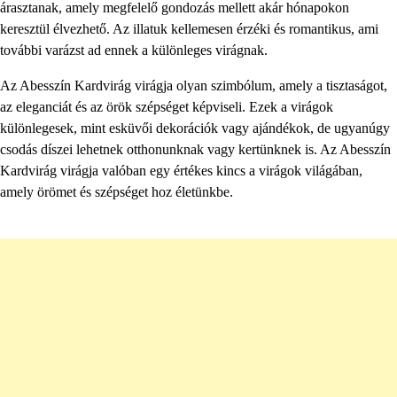
árasztanak, amely megfelelő gondozás mellett akár hónapokon
keresztül élvezhető. Az illatuk kellemesen érzéki és romantikus, ami
további varázst ad ennek a különleges virágnak.
Az Abesszín Kardvirág virágja olyan szimbólum, amely a tisztaságot,
az eleganciát és az örök szépséget képviseli. Ezek a virágok
különlegesek, mint esküvői dekorációk vagy ajándékok, de ugyanúgy
csodás díszei lehetnek otthonunknak vagy kertünknek is. Az Abesszín
Kardvirág virágja valóban egy értékes kincs a virágok világában,
amely örömet és szépséget hoz életünkbe.