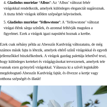
Gladiolus murielae ‘Albus’
: Az ‘Albus’ változat fehér
virágokkal rendelkezik, amelyek különleges eleganciát sugároznak.
A tiszta fehér virágok időtlen szépséget képviselnek.
Gladiolus murielae ‘Yellowstone’
: A ‘Yellowstone’ változat
virágai élénk sárga színűek, és azonnal felhívják magukra a
figyelmet. Ezek a virágok igazi napsütést hoznak a kertbe.
Ezek csak néhány példa az Abesszín Kardvirág változataira, de még
számos másik fajta is létezik, amelyek eltérő színű virágokkal és egyedi
jellemzőkkel büszkélkednek. A virágok gazdag palettája lehetővé teszi,
hogy különleges kerteket és virágágyásokat tervezzenek, amelyek tele
vannak ezen gyönyörű virágokkal. Válassza ki a szívét leginkább
megdobogtató Abesszín Kardvirág fajtát, és élvezze a kertje vagy
otthona szépségét és illatát!