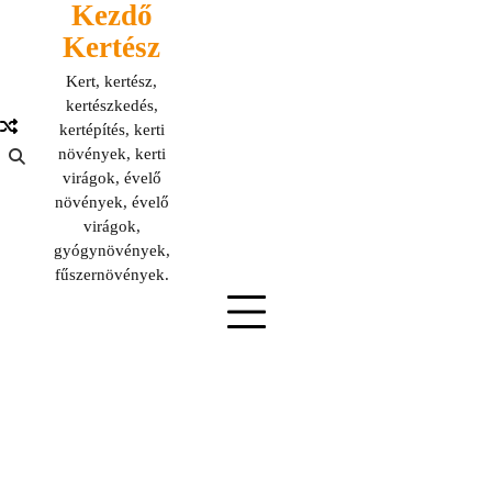
Kezdő
Skip
to
Kertész
content
Kert, kertész,
kertészkedés,
kertépítés, kerti
növények, kerti
virágok, évelő
növények, évelő
virágok,
gyógynövények,
fűszernövények.