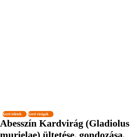
Kerti ötletek
Kerti virágok
Abesszín Kardvirág (Gladiolus
murielae) ültetése, gondozása,