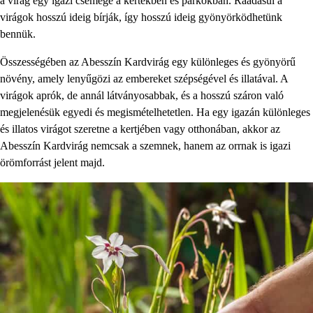
a virág egy igazi csemege a kertekben és parkokban. Ráadásul a
virágok hosszú ideig bírják, így hosszú ideig gyönyörködhetünk
bennük.
Összességében az Abesszín Kardvirág egy különleges és gyönyörű
növény, amely lenyűgözi az embereket szépségével és illatával. A
virágok aprók, de annál látványosabbak, és a hosszú száron való
megjelenésük egyedi és megismételhetetlen. Ha egy igazán különleges
és illatos virágot szeretne a kertjében vagy otthonában, akkor az
Abesszín Kardvirág nemcsak a szemnek, hanem az orrnak is igazi
örömforrást jelent majd.