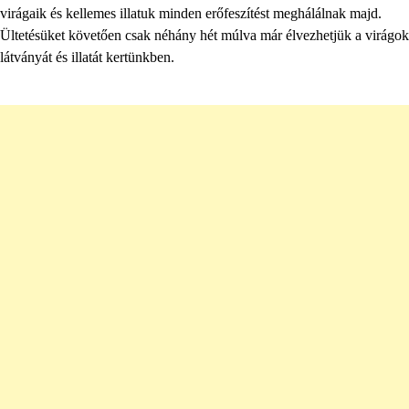
virágaik és kellemes illatuk minden erőfeszítést meghálálnak majd.
Ültetésüket követően csak néhány hét múlva már élvezhetjük a virágok
látványát és illatát kertünkben.