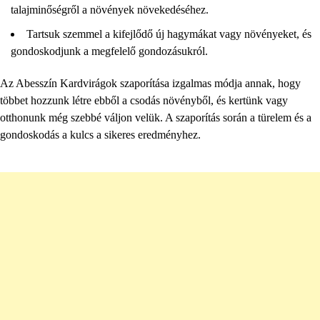
talajminőségről a növények növekedéséhez.
Tartsuk szemmel a kifejlődő új hagymákat vagy növényeket, és
gondoskodjunk a megfelelő gondozásukról.
Az Abesszín Kardvirágok szaporítása izgalmas módja annak, hogy
többet hozzunk létre ebből a csodás növényből, és kertünk vagy
otthonunk még szebbé váljon velük. A szaporítás során a türelem és a
gondoskodás a kulcs a sikeres eredményhez.