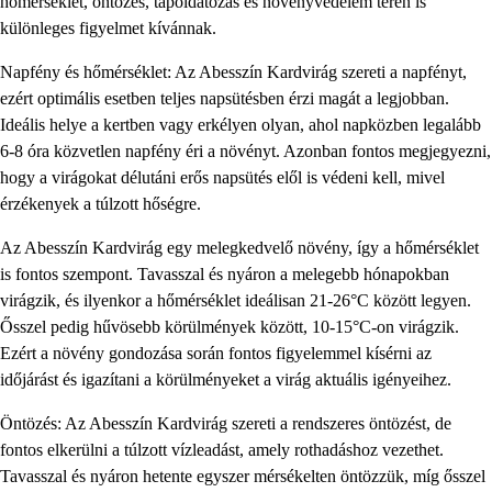
hőmérséklet, öntözés, tápoldatozás és növényvédelem terén is
különleges figyelmet kívánnak.
Napfény és hőmérséklet: Az Abesszín Kardvirág szereti a napfényt,
ezért optimális esetben teljes napsütésben érzi magát a legjobban.
Ideális helye a kertben vagy erkélyen olyan, ahol napközben legalább
6-8 óra közvetlen napfény éri a növényt. Azonban fontos megjegyezni,
hogy a virágokat délutáni erős napsütés elől is védeni kell, mivel
érzékenyek a túlzott hőségre.
Az Abesszín Kardvirág egy melegkedvelő növény, így a hőmérséklet
is fontos szempont. Tavasszal és nyáron a melegebb hónapokban
virágzik, és ilyenkor a hőmérséklet ideálisan 21-26°C között legyen.
Ősszel pedig hűvösebb körülmények között, 10-15°C-on virágzik.
Ezért a növény gondozása során fontos figyelemmel kísérni az
időjárást és igazítani a körülményeket a virág aktuális igényeihez.
Öntözés: Az Abesszín Kardvirág szereti a rendszeres öntözést, de
fontos elkerülni a túlzott vízleadást, amely rothadáshoz vezethet.
Tavasszal és nyáron hetente egyszer mérsékelten öntözzük, míg ősszel