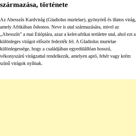
származása, története
Az Abesszín Kardvirág (Gladiolus murielae), gyönyörű és illatos virág,
amely Afrikában őshonos. Neve is utal származására, mivel az
„Abesszín” a mai Etiópiára, azaz a kelet-afrikai területre utal, ahol ezt a
különleges virágot először fedezték fel. A Gladiolus murielae
különlegessége, hogy a családjában egyedülállóan hosszú,
vékonyszárú virágzattal rendelkezik, amelyen apró, fehér vagy krém
színű virágok nyílnak.