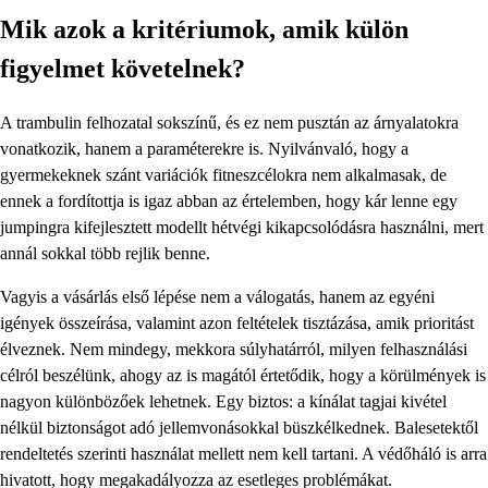
Mik azok a kritériumok, amik külön
figyelmet követelnek?
A trambulin felhozatal sokszínű, és ez nem pusztán az árnyalatokra
vonatkozik, hanem a paraméterekre is. Nyilvánvaló, hogy a
gyermekeknek szánt variációk fitneszcélokra nem alkalmasak, de
ennek a fordítottja is igaz abban az értelemben, hogy kár lenne egy
jumpingra kifejlesztett modellt hétvégi kikapcsolódásra használni, mert
annál sokkal több rejlik benne.
Vagyis a vásárlás első lépése nem a válogatás, hanem az egyéni
igények összeírása, valamint azon feltételek tisztázása, amik prioritást
élveznek. Nem mindegy, mekkora súlyhatárról, milyen felhasználási
célról beszélünk, ahogy az is magától értetődik, hogy a körülmények is
nagyon különbözőek lehetnek. Egy biztos: a kínálat tagjai kivétel
nélkül biztonságot adó jellemvonásokkal büszkélkednek. Balesetektől
rendeltetés szerinti használat mellett nem kell tartani. A védőháló is arra
hivatott, hogy megakadályozza az esetleges problémákat.