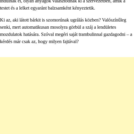
indulnak el, olyan anyagok választódnak ki a szervezetben, amik a
testet és a lelket egyaránt balzsamként kényeztetik.
Ki az, aki látott bárkit is szomorúnak ugrálás közben? Valószínűleg
senki, mert automatikusan mosolyra görbül a száj a lendületes
mozdulatok hatására. Szóval megéri saját trambulinnal gazdagodni – a
kérdés már csak az, hogy milyen fajtával?