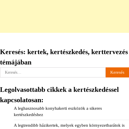
Keresés: kertek, kertészkedés, kerttervezés
témájában
Keresés:
Legolvasottabb cikkek a kertészkedéssel
kapcsolatosan:
A leghasznosabb konyhakerti eszközök a sikeres
kertészkedéshez
A legtrendibb házikertek, melyek egyben környezetbarátok is