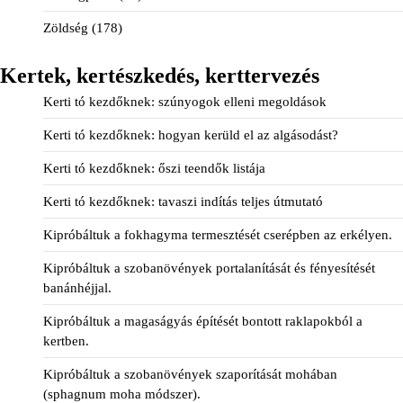
Zöldség
(178)
Kertek, kertészkedés, kerttervezés
Kerti tó kezdőknek: szúnyogok elleni megoldások
Kerti tó kezdőknek: hogyan kerüld el az algásodást?
Kerti tó kezdőknek: őszi teendők listája
Kerti tó kezdőknek: tavaszi indítás teljes útmutató
Kipróbáltuk a fokhagyma termesztését cserépben az erkélyen.
Kipróbáltuk a szobanövények portalanítását és fényesítését
banánhéjjal.
Kipróbáltuk a magaságyás építését bontott raklapokból a
kertben.
Kipróbáltuk a szobanövények szaporítását mohában
(sphagnum moha módszer).