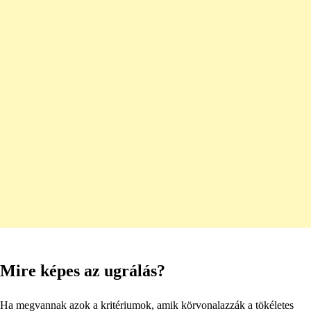
Mire képes az ugrálás?
Ha megvannak azok a kritériumok, amik körvonalazzák a tökéletes