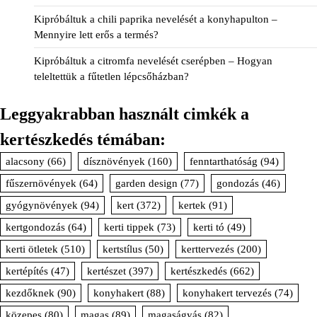
Kipróbáltuk a chili paprika nevelését a konyhapulton –
Mennyire lett erős a termés?
Kipróbáltuk a citromfa nevelését cserépben – Hogyan
teleltettük a fűtetlen lépcsőházban?
Leggyakrabban használt cimkék a
kertészkedés témában:
alacsony
(66)
dísznövények
(160)
fenntarthatóság
(94)
fűszernövények
(64)
garden design
(77)
gondozás
(46)
gyógynövények
(94)
kert
(372)
kertek
(91)
kertgondozás
(64)
kerti tippek
(73)
kerti tó
(49)
kerti ötletek
(510)
kertstílus
(50)
kerttervezés
(200)
kertépítés
(47)
kertészet
(397)
kertészkedés
(662)
kezdőknek
(90)
konyhakert
(88)
konyhakert tervezés
(74)
közepes
(80)
magas
(89)
magaságyás
(82)