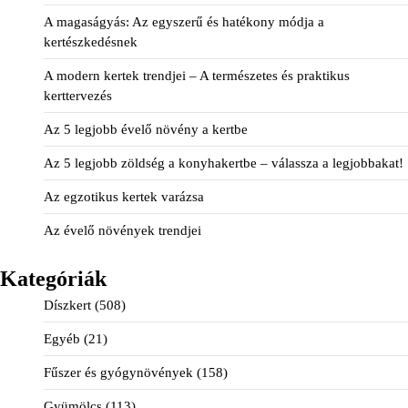
A magaságyás: Az egyszerű és hatékony módja a
kertészkedésnek
A modern kertek trendjei – A természetes és praktikus
kerttervezés
Az 5 legjobb évelő növény a kertbe
Az 5 legjobb zöldség a konyhakertbe – válassza a legjobbakat!
Az egzotikus kertek varázsa
Az évelő növények trendjei
Kategóriák
Díszkert
(508)
Egyéb
(21)
Fűszer és gyógynövények
(158)
Gyümölcs
(113)