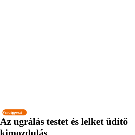
Vendégposzt
Az ugrálás testet és lelket üdítő
kimozdulás