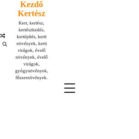
Kezdő
Skip
to
Kertész
content
Kert, kertész,
kertészkedés,
kertépítés, kerti
növények, kerti
virágok, évelő
növények, évelő
virágok,
gyógynövények,
fűszernövények.