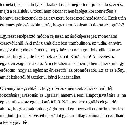
terméket, és ha a helyszín kialakítása is megtörtént, jöhet a beszerzés,
majd a felállítás. Utóbbi nem okozhat nehézséget köszönhetően a
könnyű szerkezetnek és az egyszerű összeszerelhetőségnek. Ezek után
érdemes pár szót szólni arról, hogy miért is olyan jó dolog az ugrálás?
Egyrészt elképesztő módon fejleszti az állóképességet, mondhatni
észrevétlenül. Aki már ugrált életében trambulinon, az tudja, annyira
magával ragadó az élmény, hogy közben nem gondolkodik azon az
ember, hogy jaj, de feszülnek az izmai. Korántsem! A nevetés az
egyetlen zsigeri reakció. Ám eközben a test nem pihen, a fizikum úgy
erősödik, hogy az egész az élvezetről, az örömről szól. Ez az az előny,
amit életkortól függetlenül bárki kihasználhat.
Olyannyira egyébként, hogy orvosok nemcsak a fizikai erőnlét
fokozására javasolják az ugrálást, hanem a lelki állapot javítására is, ha
éppen túl sok az eget takaró felhő. Néhány perc ugrálás elegendő
ahhoz, hogy a csak boldogsághormonként becézett endorfin termelés
meginduljon a szervezetbe, ezáltal gyakorlatilag azonnal tapasztalható
a kedélyjavulás.