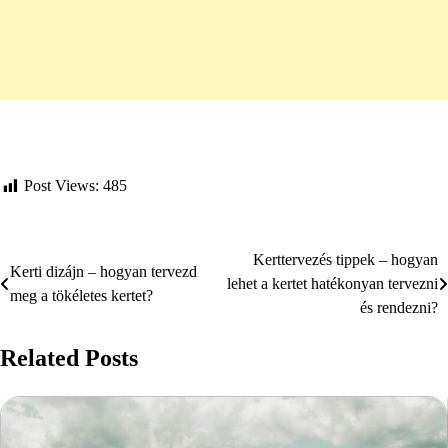
Post Views:
485
Kerttervezés tippek – hogyan
Bejegyzés
Kerti dizájn – hogyan tervezd
lehet a kertet hatékonyan tervezni
meg a tökéletes kertet?
navigáció
és rendezni?
Related Posts